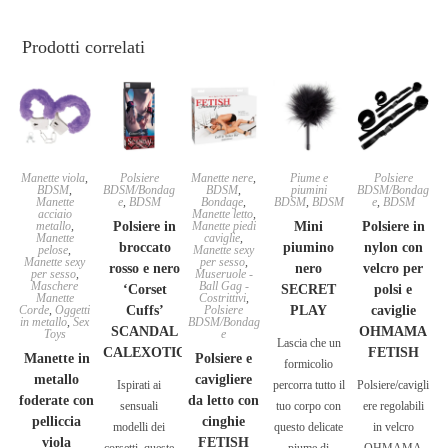
Prodotti correlati
Manette viola
,
Polsiere
Manette nere
,
Piume e
Polsiere
BDSM
,
BDSM/Bondag
BDSM
,
piumini
BDSM/Bondag
Manette
e
,
BDSM
Bondage
,
BDSM
,
BDSM
e
,
BDSM
acciaio
Manette letto
,
metallo
,
Polsiere in
Manette piedi
Mini
Polsiere in
Manette
caviglie
,
broccato
piumino
nylon con
pelose
,
Manette sexy
Manette sexy
per sesso
,
rosso e nero
nero
velcro per
per sesso
,
Museruole -
Maschere
Ball Gag -
‘Corset
SECRET
polsi e
Manette
Costrittivi
,
Corde
,
Oggetti
Cuffs’
Polsiere
PLAY
caviglie
in metallo
,
Sex
BDSM/Bondag
SCANDAL
OHMAMA
Toys
e
Lascia che un
CALEXOTIC
FETISH
Manette in
Polsiere e
formicolio
metallo
cavigliere
Ispirati ai
percorra tutto il
Polsiere/cavigli
foderate con
da letto con
sensuali
tuo corpo con
ere regolabili
pelliccia
cinghie
modelli dei
questo delicate
in velcro
viola
FETISH