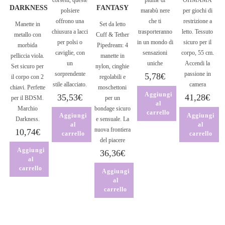
corsetti, queste
piume di
OHMAMA
DARKNESS
FANTASY
polsiere
marabù nere
per giochi di
offrono una
che ti
restrizione a
Manette in
Set da letto
chiusura a lacci
trasporteranno
letto. Tessuto
metallo con
Cuff & Tether
per polsi o
in un mondo di
sicuro per il
morbida
Pipedream: 4
caviglie, con
sensazioni
corpo, 55 cm.
pelliccia viola.
manette in
un
uniche
Accendi la
Set sicuro per
nylon, cinghie
sorprendente
passione in
5,78
€
il corpo con 2
regolabili e
stile allacciato.
camera
chiavi. Perfette
moschettoni
Aggiungi
35,53
€
41,28
€
per il BDSM.
per un
al
Marchio
bondage sicuro
carrello
Aggiungi
Aggiungi
Darkness.
e sensuale. La
al
al
nuova frontiera
10,74
€
carrello
carrello
del piacere
Aggiungi
36,36
€
al
carrello
Aggiungi
al
carrello