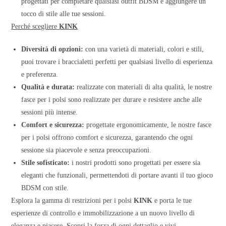
progettati per completare qualsiasi outfit BDSM e aggiungere un
tocco di stile alle tue sessioni.
Perché scegliere
KINK
Diversità di opzioni:
con una varietà di materiali, colori e stili,
puoi trovare i braccialetti perfetti per qualsiasi livello di esperienza
e preferenza.
Qualità e durata:
realizzate con materiali di alta qualità, le nostre
fasce per i polsi sono realizzate per durare e resistere anche alle
sessioni più intense.
Comfort e sicurezza:
progettate ergonomicamente, le nostre fasce
per i polsi offrono comfort e sicurezza, garantendo che ogni
sessione sia piacevole e senza preoccupazioni.
Stile sofisticato:
i nostri prodotti sono progettati per essere sia
eleganti che funzionali, permettendoti di portare avanti il tuo gioco
BDSM con stile.
Esplora la gamma di restrizioni per i polsi
KINK
e porta le tue
esperienze di controllo e immobilizzazione a un nuovo livello di
eleganza e piacere. Scopri la forza di ogni dettaglio e vivi