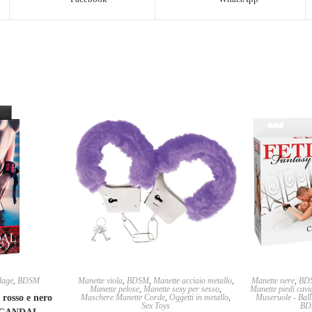
dage
,
BDSM
Manette viola
,
BDSM
,
Manette acciaio metallo
,
Manette nere
,
BD
Manette pelose
,
Manette sexy per sesso
,
Manette piedi cavi
 rosso e nero
Maschere Manette Corde
,
Oggetti in metallo
,
Museruole - Ball 
Sex Toys
BD