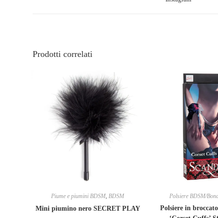
Prodotti correlati
Piume e piumini BDSM
,
BDSM
Polsiere BDSM/Bon
Polsiere in broccato
Mini piumino nero SECRET PLAY