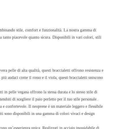
ombinando stile, comfort e funzionalità. La nostra gamma di
a tanto piacevole quanto sicura. Disponibili in vari colori, stili
a pelle di alta qualità, questi braccialetti offrono resistenza e
 più audaci come il rosso e il viola, questi braccialetti uniscono
i in pelle vegana offrono la stessa durata e lo stesso stile di
endoti di scegliere il paio perfetto per il tuo stile personale.
 e confortevole. Il neoprene è un materiale leggero e flessibile
tti sono disponibili in una gamma di colori vivaci e design
frono un’esperienza unica. Realizzati in acciaio inossidabile di