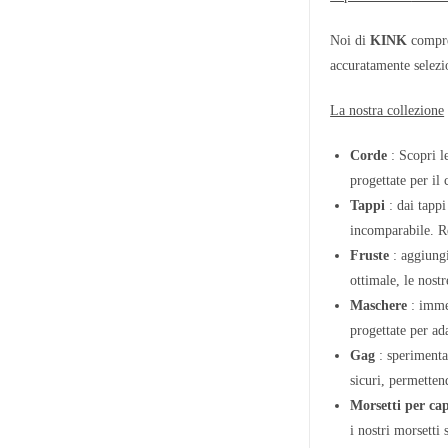
Noi di
KINK
compren
accuratamente selezio
La nostra collezione
Corde
: Scopri le
progettate per il 
Tappi
: dai tappi
incomparabile. Re
Fruste
: aggiungi
ottimale, le nostr
Maschere
: immer
progettate per ad
Gag
: sperimenta 
sicuri, permetten
Morsetti per cap
i nostri morsetti