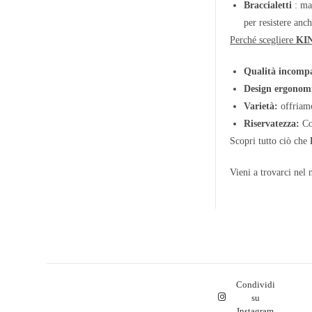
Braccialetti
: man
per resistere anch
Perché scegliere
KI
Qualità incompa
Design ergonom
Varietà:
offriamo
Riservatezza:
Com
Scopri tutto ciò che
Vieni a trovarci nel 
Condividi
su
Instagram