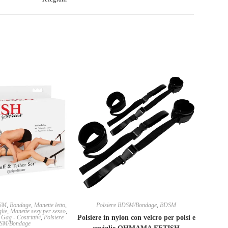
SM
,
Bondage
,
Manette letto
,
Polsiere BDSM/Bondage
,
BDSM
glie
,
Manette sexy per sesso
,
Gag - Costrittivi
,
Polsiere
Polsiere in nylon con velcro per polsi e
SM/Bondage