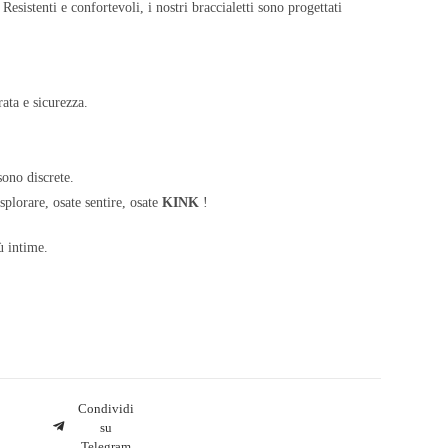
 Resistenti e confortevoli, i nostri braccialetti sono progettati
rata e sicurezza.
ono discrete.
plorare, osate sentire, osate
KINK
!
ù intime.
Condividi
su
Telegram