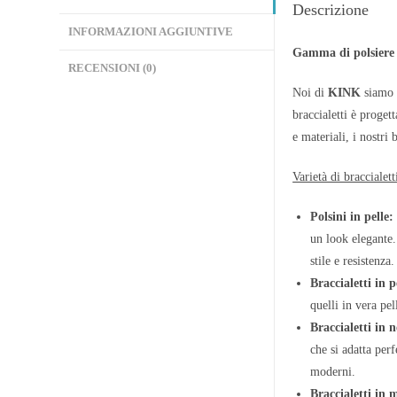
Descrizione
INFORMAZIONI AGGIUNTIVE
Gamma di polsiere K
RECENSIONI (0)
Noi di
KINK
siamo s
braccialetti è proget
e materiali, i nostri 
Varietà di braccialett
Polsini in pelle:
un look elegante.
stile e resistenza.
Braccialetti in 
quelli in vera pel
Braccialetti in 
che si adatta per
moderni.
Braccialetti in 