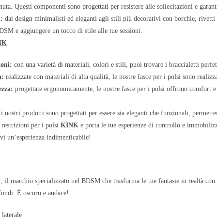
enuta. Questi componenti sono progettati per resistere alle sollecitazioni e garant
n:
dai design minimalisti ed eleganti agli stili più decorativi con borchie, rivetti
BDSM e aggiungere un tocco di stile alle tue sessioni.
NK
ioni:
con una varietà di materiali, colori e stili, puoi trovare i braccialetti perfe
a:
realizzate con materiali di alta qualità, le nostre fasce per i polsi sono realizz
ezza:
progettate ergonomicamente, le nostre fasce per i polsi offrono comfort e 
i nostri prodotti sono progettati per essere sia eleganti che funzionali, permett
restrizioni per i polsi
KINK
e porta le tue esperienze di controllo e immobilizz
ivi un’esperienza indimenticabile!
, il marchio specializzato nel BDSM che trasforma le tue fantasie in realtà con un
ofondi. È oscuro e audace!
K
laterale