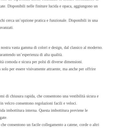
nzate. Disponibili nelle finiture lucida e opaca, aggiungono un
er chi cerca un’opzione pratica e funzionale. Disponibili in una
 avanzati.
 la nostra vasta gamma di colori e design, dal classico al moderno.
garantendo un’esperienza di alta qualità.
ilità comoda e sicura per polsi di diverse dimensioni.
n solo per essere visivamente attraente, ma anche per offrire
temi di chiusura rapida, che consentono una vestibilità sicura e
in velcro consentono regolazioni facili e veloci.
ida imbottitura interna. Questa imbottitura previene le
gate.
, che consentono un facile collegamento a catene, corde o altri