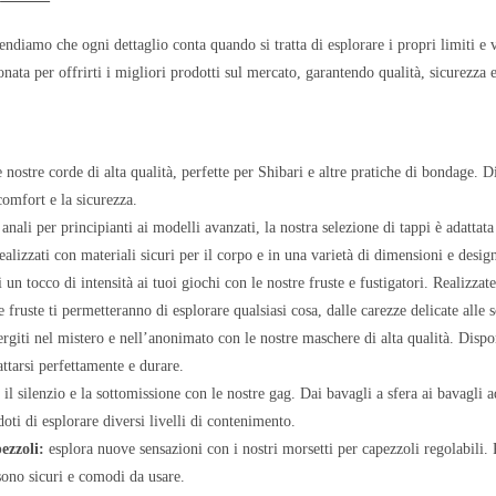
diamo che ogni dettaglio conta quando si tratta di esplorare i propri limiti e v
nata per offrirti i migliori prodotti sul mercato, garantendo qualità, sicurezza e
 nostre corde di alta qualità, perfette per Shibari e altre pratiche di bondage. D
comfort e la sicurezza.
 anali per principianti ai modelli avanzati, la nostra selezione di tappi è adattata
alizzati con materiali sicuri per il corpo e in una varietà di dimensioni e desig
 un tocco di intensità ai tuoi giochi con le nostre fruste e fustigatori. Realizz
e fruste ti permetteranno di esplorare qualsiasi cosa, dalle carezze delicate alle 
giti nel mistero e nell’anonimato con le nostre maschere di alta qualità. Disponib
attarsi perfettamente e durare.
il silenzio e la sottomissione con le nostre gag. Dai bavagli a sfera ai bavagli a
doti di esplorare diversi livelli di contenimento.
ezzoli:
esplora nuove sensazioni con i nostri morsetti per capezzoli regolabili. P
 sono sicuri e comodi da usare.