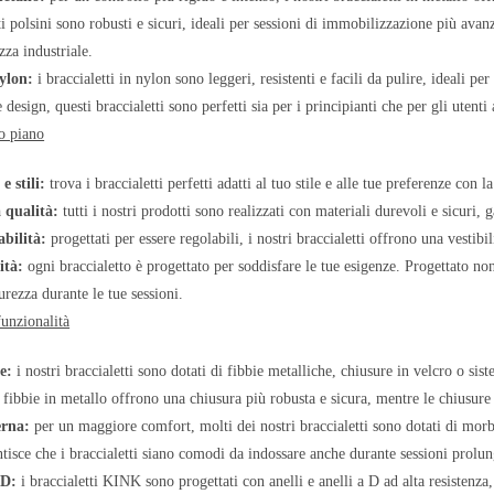
sti polsini sono robusti e sicuri, ideali per sessioni di immobilizzazione più ava
zza industriale.
nylon:
i braccialetti in nylon sono leggeri, resistenti e facili da pulire, ideali p
e design, questi braccialetti sono perfetti sia per i principianti che per gli utenti
o piano
e stili:
trova i braccialetti perfetti adatti al tuo stile e alle tue preferenze con
a qualità:
tutti i nostri prodotti sono realizzati con materiali durevoli e sicuri, 
bilità:
progettati per essere regolabili, i nostri braccialetti offrono una vestib
ità:
ogni braccialetto è progettato per soddisfare le tue esigenze. Progettato no
urezza durante le tue sessioni.
funzionalità
e:
i nostri braccialetti sono dotati di fibbie metalliche, chiusure in velcro o sis
e fibbie in metallo offrono una chiusura più robusta e sicura, mentre le chiusure 
erna:
per un maggiore comfort, molti dei nostri braccialetti sono dotati di morb
antisce che i braccialetti siano comodi da indossare anche durante sessioni prolun
 D:
i braccialetti KINK sono progettati con anelli e anelli a D ad alta resistenza