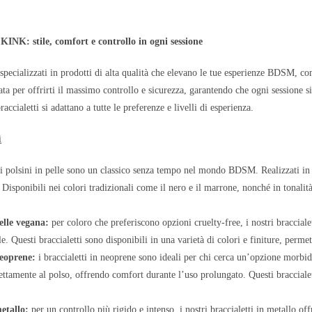
INK: stile, comfort e controllo in ogni sessione
pecializzati in prodotti di alta qualità che elevano le tue esperienze BDSM, c
tata per offrirti il massimo controllo e sicurezza, garantendo che ogni sessione si
braccialetti si adattano a tutte le preferenze e livelli di esperienza.
i
i polsini in pelle sono un classico senza tempo nel mondo BDSM. Realizzati in ver
 Disponibili nei colori tradizionali come il nero e il marrone, nonché in tonalità
pelle vegana:
per coloro che preferiscono opzioni cruelty-free, i nostri braccialett
le. Questi braccialetti sono disponibili in una varietà di colori e finiture, permett
neoprene:
i braccialetti in neoprene sono ideali per chi cerca un’opzione morbida
fettamente al polso, offrendo comfort durante l’uso prolungato. Questi bracciale
metallo:
per un controllo più rigido e intenso, i nostri braccialetti in metallo of