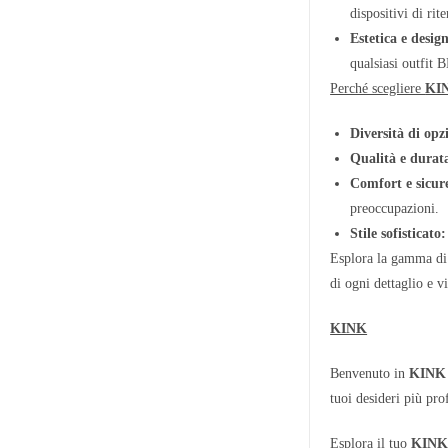
dispositivi di rit
Estetica e desig
qualsiasi outfit 
Perché scegliere
KI
Diversità di opz
Qualità e durat
Comfort e sicur
preoccupazioni.
Stile sofisticato:
Esplora la gamma di 
di ogni dettaglio e v
KINK
Benvenuto in
KINK
tuoi desideri più pr
Esplora il tuo
KIN