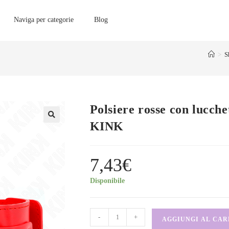
Naviga per categorie
Blog
>
S
Polsiere rosse con lucche
KINK
7,43
€
Disponibile
-
+
AGGIUNGI AL CA