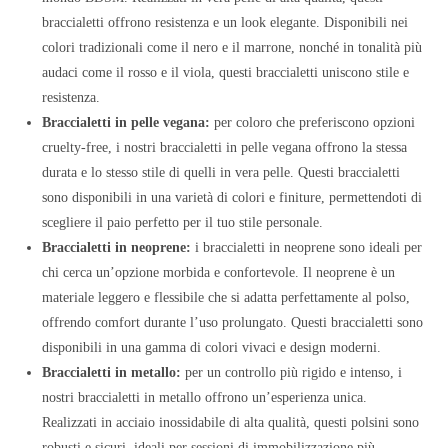
braccialetti offrono resistenza e un look elegante. Disponibili nei
colori tradizionali come il nero e il marrone, nonché in tonalità più
audaci come il rosso e il viola, questi braccialetti uniscono stile e
resistenza.
Braccialetti in pelle vegana:
per coloro che preferiscono opzioni
cruelty-free, i nostri braccialetti in pelle vegana offrono la stessa
durata e lo stesso stile di quelli in vera pelle. Questi braccialetti
sono disponibili in una varietà di colori e finiture, permettendoti di
scegliere il paio perfetto per il tuo stile personale.
Braccialetti in neoprene:
i braccialetti in neoprene sono ideali per
chi cerca un’opzione morbida e confortevole. Il neoprene è un
materiale leggero e flessibile che si adatta perfettamente al polso,
offrendo comfort durante l’uso prolungato. Questi braccialetti sono
disponibili in una gamma di colori vivaci e design moderni.
Braccialetti in metallo:
per un controllo più rigido e intenso, i
nostri braccialetti in metallo offrono un’esperienza unica.
Realizzati in acciaio inossidabile di alta qualità, questi polsini sono
robusti e sicuri, ideali per sessioni di immobilizzazione più