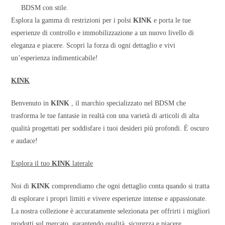
BDSM con stile.
Esplora la gamma di restrizioni per i polsi
KINK
e porta le tue
esperienze di controllo e immobilizzazione a un nuovo livello di
eleganza e piacere. Scopri la forza di ogni dettaglio e vivi
un’esperienza indimenticabile!
KINK
Benvenuto in
KINK
, il marchio specializzato nel BDSM che
trasforma le tue fantasie in realtà con una varietà di articoli di alta
qualità progettati per soddisfare i tuoi desideri più profondi. È oscuro
e audace!
Esplora il tuo
KINK
laterale
Noi di
KINK
comprendiamo che ogni dettaglio conta quando si tratta
di esplorare i propri limiti e vivere esperienze intense e appassionate.
La nostra collezione è accuratamente selezionata per offrirti i migliori
prodotti sul mercato, garantendo qualità, sicurezza e piacere.