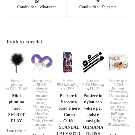
Condividi su WhatsApp
Condividi su Telegram
Prodotti correlati
Piume e
Manette viola
,
Polsiere
Polsiere
Manette nere
,
piumini
BDSM
,
BDSM/Bondag
BDSM/Bondag
BDSM
,
BDSM
,
BDSM
Manette
e
,
BDSM
e
,
BDSM
Bondage
,
acciaio
Manette letto
,
Mini
metallo
,
Polsiere in
Polsiere in
Manette piedi
Manette
caviglie
,
piumino
broccato
nylon con
pelose
,
Manette sexy
Manette sexy
per sesso
,
nero
rosso e nero
velcro per
per sesso
,
Museruole -
Maschere
Ball Gag -
SECRET
‘Corset
polsi e
Manette
Costrittivi
,
PLAY
Corde
,
Oggetti
Cuffs’
caviglie
Polsiere
in metallo
,
Sex
BDSM/Bondag
SCANDAL
OHMAMA
Toys
e
Lascia che un
CALEXOTIC
FETISH