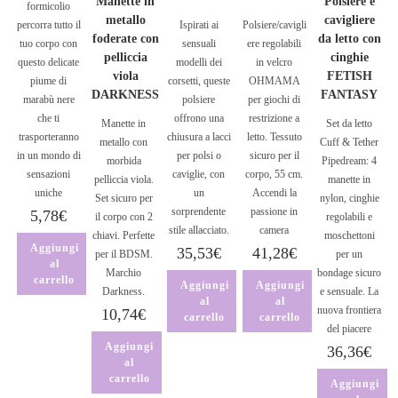
Manette in
Polsiere e
formicolio
metallo
cavigliere
percorra tutto il
Ispirati ai
Polsiere/cavigli
foderate con
da letto con
tuo corpo con
sensuali
ere regolabili
pelliccia
cinghie
questo delicate
modelli dei
in velcro
viola
FETISH
piume di
corsetti, queste
OHMAMA
DARKNESS
FANTASY
marabù nere
polsiere
per giochi di
che ti
offrono una
restrizione a
Manette in
Set da letto
trasporteranno
chiusura a lacci
letto. Tessuto
metallo con
Cuff & Tether
in un mondo di
per polsi o
sicuro per il
morbida
Pipedream: 4
sensazioni
caviglie, con
corpo, 55 cm.
pelliccia viola.
manette in
uniche
un
Accendi la
Set sicuro per
nylon, cinghie
sorprendente
passione in
5,78
€
il corpo con 2
regolabili e
stile allacciato.
camera
chiavi. Perfette
moschettoni
Aggiungi
35,53
€
41,28
€
per il BDSM.
per un
al
Marchio
bondage sicuro
carrello
Aggiungi
Aggiungi
Darkness.
e sensuale. La
al
al
nuova frontiera
10,74
€
carrello
carrello
del piacere
Aggiungi
36,36
€
al
carrello
Aggiungi