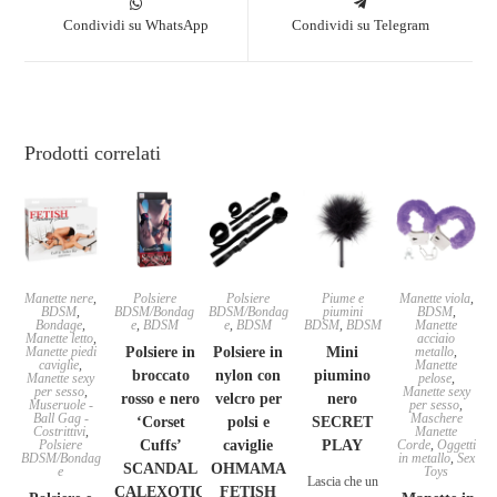
Condividi su WhatsApp
Condividi su Telegram
Prodotti correlati
Manette nere
,
Polsiere
Polsiere
Piume e
Manette viola
,
BDSM
,
BDSM/Bondag
BDSM/Bondag
piumini
BDSM
,
Bondage
,
e
,
BDSM
e
,
BDSM
BDSM
,
BDSM
Manette
Manette letto
,
acciaio
Manette piedi
Polsiere in
Polsiere in
Mini
metallo
,
caviglie
,
Manette
broccato
nylon con
piumino
Manette sexy
pelose
,
per sesso
,
Manette sexy
rosso e nero
velcro per
nero
Museruole -
per sesso
,
Ball Gag -
Maschere
‘Corset
polsi e
SECRET
Costrittivi
,
Manette
Polsiere
Cuffs’
caviglie
PLAY
Corde
,
Oggetti
BDSM/Bondag
in metallo
,
Sex
SCANDAL
OHMAMA
e
Toys
Lascia che un
CALEXOTIC
FETISH