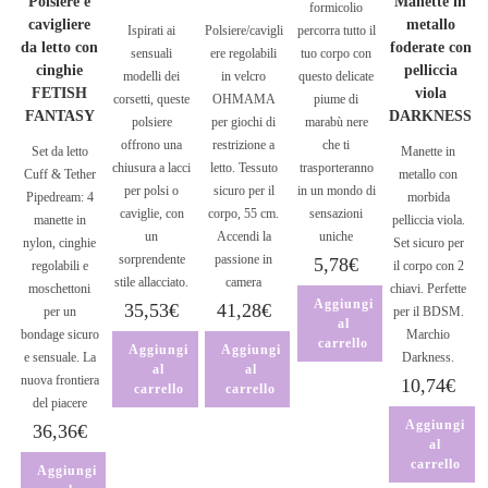
Polsiere e
Manette in
formicolio
cavigliere
metallo
Ispirati ai
Polsiere/cavigli
percorra tutto il
da letto con
foderate con
sensuali
ere regolabili
tuo corpo con
cinghie
pelliccia
modelli dei
in velcro
questo delicate
FETISH
viola
corsetti, queste
OHMAMA
piume di
FANTASY
DARKNESS
polsiere
per giochi di
marabù nere
offrono una
restrizione a
che ti
Set da letto
Manette in
chiusura a lacci
letto. Tessuto
trasporteranno
Cuff & Tether
metallo con
per polsi o
sicuro per il
in un mondo di
Pipedream: 4
morbida
caviglie, con
corpo, 55 cm.
sensazioni
manette in
pelliccia viola.
un
Accendi la
uniche
nylon, cinghie
Set sicuro per
sorprendente
passione in
5,78
€
regolabili e
il corpo con 2
stile allacciato.
camera
moschettoni
chiavi. Perfette
Aggiungi
35,53
€
41,28
€
per un
per il BDSM.
al
bondage sicuro
Marchio
carrello
Aggiungi
Aggiungi
e sensuale. La
Darkness.
al
al
nuova frontiera
10,74
€
carrello
carrello
del piacere
Aggiungi
36,36
€
al
carrello
Aggiungi