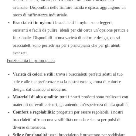
avanzate. Disponibili nelle finiture lucida e opaca, aggiungono un
tocco di raffinatezza industriale.
Braccialetti in nylon:
i braccialetti in nylon sono leggeri,
resistenti e facili da pulire, ideali per chi cerca un’opzione pratica e
funzionale. Disponibili in una varietà di colori e design, questi
braccialetti sono perfetti sia per i principianti che per gli utenti
avanzati.
Funzionalità in primo piano
Varietà di colori e stili:
trova i braccialetti perfetti adatti al tuo
stile e alle tue preferenze con la nostra vasta gamma di colori e
design, dal classico al moderno.
Materiali di alta qualità:
tutti i nostri prodotti sono realizzati con
materiali durevoli e sicuri, garantendo un’esperienza di alta qualità.
Comfort e regolabilità:
progettati per essere regolabili, i nostri
braccialetti offrono una vestibilità comoda e sicura per polsi di
diverse dimensioni.
Stile e funzionalità:
ogni braccialetto è progettato per soddisfare