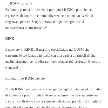
BDSM con stile.
Esplora la gamma di restrizioni per i polsi
KINK
e porta le tue
esperienze di controllo e immobilizzazione a un nuovo livello di
eleganza e piacere. Scopri la forza di ogni dettaglio e vivi
un’esperienza indimenticabile!
KINK
Benvenuto in
KINK
, il marchio specializzato nel BDSM che
trasforma le tue fantasie in realtà con una varietà di articoli di alta
qualità progettati per soddisfare i tuoi desideri più profondi. È oscuro
e audace!
Esplora il tuo
KINK
laterale
Noi di
KINK
comprendiamo che ogni dettaglio conta quando si tratta
di esplorare i propri limiti e vivere esperienze intense e appassionate.
La nostra collezione è accuratamente selezionata per offrirti i migliori
prodotti sul mercato, garantendo qualità, sicurezza e piacere.