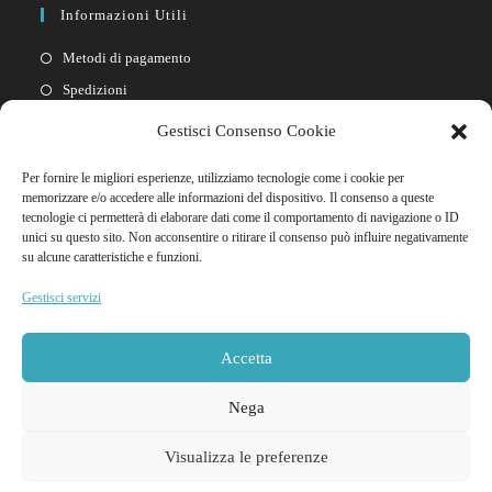
Informazioni Utili
Metodi di pagamento
Spedizioni
Resi
Gestisci Consenso Cookie
Privacy policy
Per fornire le migliori esperienze, utilizziamo tecnologie come i cookie per
Cookie policy
memorizzare e/o accedere alle informazioni del dispositivo. Il consenso a queste
tecnologie ci permetterà di elaborare dati come il comportamento di navigazione o ID
unici su questo sito. Non acconsentire o ritirare il consenso può influire negativamente
Link Rapidi
su alcune caratteristiche e funzioni.
Il mio account
Gestisci servizi
FAQ
Contattaci
Accetta
Nega
Visualizza le preferenze