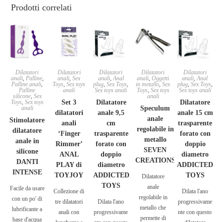
Prodotti correlati
Dilatatori
Dilatatori
Dilatatori
Dilatatori
Dilatatori
anali
,
Palline
,
anali
,
Sex
anali
,
Anal
anali
,
Oggetti
anali
,
Anal
Palline anali
,
Toys
,
Sex toys
plug
,
Sex Toys
,
in metallo
,
Sex
plug
,
Sex Toys
,
Palline
anali
Sex toys anali
Toys
,
Sex toys
Sex toys anali
silicone
,
Sex
anali
Toys
,
Sex toys
Set 3
Dilatatore
Dilatatore
anali
Speculum
dilatatori
anale 9,5
anale 15 cm
anale
Stimolatore
anali
cm
trasparente
regolabile in
dilatatore
‘Finger
trasparente
forato con
metallo
anale in
Rimmer’
forato con
doppio
SEVEN
silicone
ANAL
doppio
diametro
CREATIONS
DANTI
PLAY di
diametro
ADDICTED
INTENSE
TOYJOY
ADDICTED
TOYS
Dilatatore
TOYS
anale
Facile da usare
Collezione di
Dilata l'ano
regolabile in
con un po' di
tre dilatatori
Dilata l'ano
progressivame
metallo che
lubrificante a
anali con
progressivame
nte con questo
permette di
base d'acqua