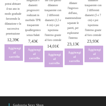
lunghezze e
nte con questo
dilatatore
dilatare
potrai abituare
diametri
dilatatore
trasparente con
l'ingresso
il tuo ano in
progressivi
trasparente con
2 differenti
dell'ano,
modo graduale
realizzati in
2 differenti
diametri (5 e 7
mantenendone
favorendo la
morbido TPR
diametri (3,5 e
cm) e poi
separate le
dilatazione e la
trasparente
4 cm) e poi
ispeziona
pareti, per
successiva
ipoallergenico
ispeziona
l'interno grazie
esplorarne
penetrazione
senza ftalati
l'interno grazie
al foro centrale
l'interno
12,39
€
al foro centrale
7,43
€
23,93
€
23,13
€
14,01
€
Aggiungi
Aggiungi
Aggiungi
al
Aggiungi
al
al
Aggiungi
carrello
al
carrello
carrello
al
carrello
carrello
Godooria Sexy Shop