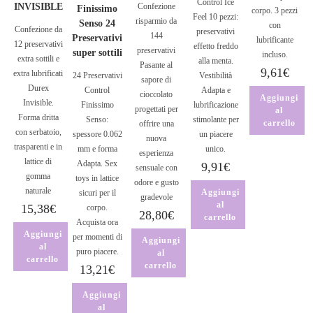
Control Ice
INVISIBLE
Confezione
Finissimo
corpo. 3 pezzi
Feel 10 pezzi:
risparmio da
Senso 24
con
Confezione da
preservativi
144
Preservativi
lubrificante
12 preservativi
effetto freddo
preservativi
super sottili
incluso.
extra sottili e
alla menta.
Pasante al
9,61
€
extra lubrificati
24 Preservativi
Vestibilità
sapore di
Durex
Control
Adapta e
cioccolato
Aggiungi
Invisible.
Finissimo
lubrificazione
progettati per
al
Forma dritta
Senso:
stimolante per
carrello
offrire una
con serbatoio,
spessore 0.062
un piacere
nuova
trasparenti e in
mm e forma
unico.
esperienza
lattice di
Adapta. Sex
9,91
€
sensuale con
gomma
toys in lattice
odore e gusto
naturale
Aggiungi
sicuri per il
gradevole
al
15,38
€
corpo.
28,80
€
carrello
Acquista ora
Aggiungi
per momenti di
Aggiungi
al
puro piacere.
al
carrello
carrello
13,21
€
Aggiungi
al