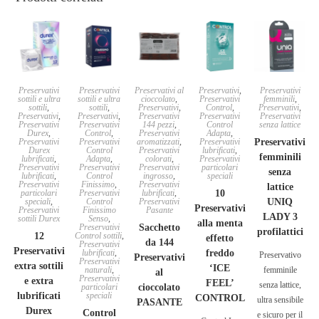
Preservativi
Preservativi
Preservativi al
Preservativi
,
Preservativi
sottili e ultra
sottili e ultra
cioccolato
,
Preservativi
femminili
,
sottili
,
sottili
,
Preservativi
,
Control
,
Preservativi
,
Preservativi
,
Preservativi
,
Preservativi
Preservativi
Preservativi
Preservativi
Preservativi
144 pezzi
,
Control
senza lattice
Durex
,
Control
,
Preservativi
Adapta
,
Preservativi
Preservativi
aromatizzati
,
Preservativi
Preservativi
Durex
Control
Preservativi
lubrificati
,
femminili
lubrificati
,
Adapta
,
colorati
,
Preservativi
Preservativi
Preservativi
Preservativi
particolari
senza
lubrificati
,
Control
ingrosso
,
speciali
Preservativi
Finissimo
,
Preservativi
lattice
particolari
Preservativi
lubrificati
,
10
speciali
,
Control
Preservativi
UNIQ
Preservativi
Preservativi
Finissimo
Pasante
LADY 3
sottili Durex
Senso
,
alla menta
Preservativi
Sacchetto
profilattici
12
Control sottili
,
effetto
da 144
Preservativi
Preservativi
lubrificati
,
freddo
Preservativo
Preservativi
Preservativi
extra sottili
‘ICE
naturali
,
femminile
al
Preservativi
e extra
FEEL’
senza lattice,
particolari
cioccolato
lubrificati
speciali
CONTROL
ultra sensibile
PASANTE
Durex
Control
e sicuro per il