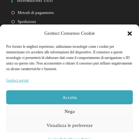
Informazioni Utili
Metodi di pagamento
Spedizioni
Resi
Gestisci Consenso Cookie
Privacy policy
Per fornire le migliori esperienze, utilizziamo tecnologie come i cookie per
Cookie policy
memorizzare e/o accedere alle informazioni del dispositivo. Il consenso a queste
tecnologie ci permetterà di elaborare dati come il comportamento di navigazione o ID
unici su questo sito. Non acconsentire o ritirare il consenso può influire negativamente
Link Rapidi
su alcune caratteristiche e funzioni.
Il mio account
Gestisci servizi
FAQ
Contattaci
Accetta
Nega
Visualizza le preferenze
© 2026 Godooria Sexy Shop Tutti i diritti riservati | NIF Y4837466M - Ditta