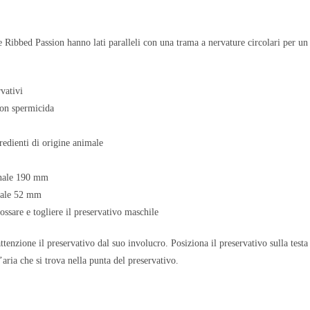
te Ribbed Passion hanno lati paralleli con una trama a nervature circolari per u
vativi
con spermicida
edienti di origine animale
nale 190 mm
nale 52 mm
ssare e togliere il preservativo maschile
tenzione il preservativo dal suo involucro. Posiziona il preservativo sulla testa 
’aria che si trova nella punta del preservativo.