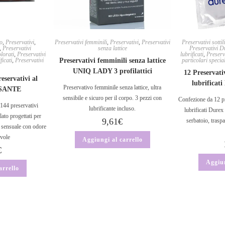
to
,
Preservativi
,
Preservativi femminili
,
Preservativi
,
Preservativi
Preservativi sottili
,
Preservativi
senza lattice
Preservativi D
olorati
,
Preservativi
lubrificati
,
Preserva
ficati
,
Preservativi
Preservativi femminili senza lattice
particolari special
UNIQ LADY 3 profilattici
12 Preservativ
eservativi al
lubrificat
Preservativo femminile senza lattice, ultra
ASANTE
sensibile e sicuro per il corpo. 3 pezzi con
Confezione da 12 pre
144 preservativi
lubrificante incluso.
lubrificati Durex
lato progettati per
9,61
€
serbatoio, traspa
 sensuale con odore
evole
Aggiungi al carrello
€
Aggiun
arrello