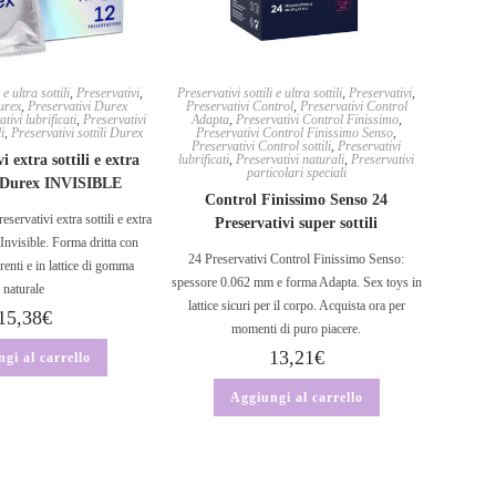
 e ultra sottili
,
Preservativi
,
Preservativi sottili e ultra sottili
,
Preservativi
,
urex
,
Preservativi Durex
Preservativi Control
,
Preservativi Control
tivi lubrificati
,
Preservativi
Adapta
,
Preservativi Control Finissimo
,
i
,
Preservativi sottili Durex
Preservativi Control Finissimo Senso
,
Preservativi Control sottili
,
Preservativi
i extra sottili e extra
lubrificati
,
Preservativi naturali
,
Preservativi
particolari speciali
i Durex INVISIBLE
Control Finissimo Senso 24
servativi extra sottili e extra
Preservativi super sottili
 Invisible. Forma dritta con
24 Preservativi Control Finissimo Senso:
renti e in lattice di gomma
spessore 0.062 mm e forma Adapta. Sex toys in
naturale
lattice sicuri per il corpo. Acquista ora per
15,38
€
momenti di puro piacere.
13,21
€
gi al carrello
Aggiungi al carrello