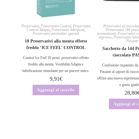
Preservativi
,
Preservativi Control
,
Preservativi
Preservativi al cioccola
Control Adapta
,
Preservativi lubrificati
,
Preservativi 144 pezzi
Preservativi particolari speciali
aromatizzati
,
Preservativi c
ingrosso
,
Preservativi lubri
10 Preservativi alla menta effetto
Pasante
freddo ‘ICE FEEL’ CONTROL
Sacchetto da 144 Pr
cioccolato P
Control Ice Feel 10 pezzi: preservativi effetto
freddo alla menta. Vestibilità Adapta e
Confezione risparmio da 
lubrificazione stimolante per un piacere unico.
Pasante al sapore di ciocco
9,91
€
offrire una nuova esperienza
e gusto grad
Aggiungi al carrello
28,80
Aggiungi al c