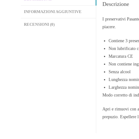
Descrizione
INFORMAZIONI AGGIUNTIVE
I preservativi Pasan
RECENSIONI (0)
piacere.
Contiene 3 preser
Non lubrificato 
Marcatura CE
Non contiene ingr
Senza alcool
Lunghezza nomi
Larghezza nomi
Modo corretto di indo
Apri e rimuovi con at
prepuzio. Espellere l