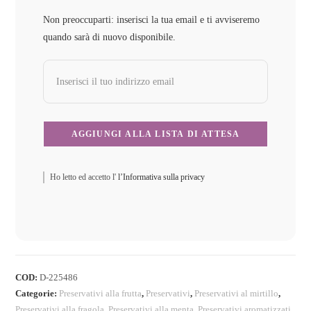
Non preoccuparti: inserisci la tua email e ti avviseremo
quando sarà di nuovo disponibile.
Ho letto ed accetto l'
l’Informativa sulla privacy
COD:
D-225486
Categorie:
Preservativi alla frutta
,
Preservativi
,
Preservativi al mirtillo
,
Preservativi alla fragola
,
Preservativi alla menta
,
Preservativi aromatizzati
,