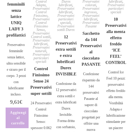
Control
Durex
Preservativi
lubrificati
,
femminili
Adapta
,
lubrificati
,
colorati
,
Preservativi
Preservativi
Preservativi
Preservativi
particolari
senza
Control
lubrificati
,
ingrosso
,
speciali
Finissimo
,
Preservativi
Preservativi
lattice
Preservativi
particolari
lubrificati
,
10
UNIQ
Control
speciali
,
Preservativi
Preservativi
Finissimo
Preservativi
Pasante
LADY 3
Senso
,
sottili Durex
alla menta
Preservativi
Sacchetto
profilattici
Control sottili
,
12
effetto
da 144
Preservativi
Preservativi
lubrificati
,
freddo
Preservativo
Preservativi
Preservativi
extra sottili
‘ICE
femminile
naturali
,
al
Preservativi
e extra
FEEL’
senza lattice,
particolari
cioccolato
speciali
lubrificati
CONTROL
ultra sensibile
PASANTE
Durex
Control
e sicuro per il
Control Ice
INVISIBLE
Confezione
Finissimo
corpo. 3 pezzi
Feel 10 pezzi:
risparmio da
Senso 24
con
Confezione da
preservativi
144
Preservativi
lubrificante
12 preservativi
effetto freddo
preservativi
super sottili
incluso.
extra sottili e
alla menta.
Pasante al
9,61
€
extra lubrificati
24 Preservativi
Vestibilità
sapore di
Durex
Control
Adapta e
cioccolato
Aggiungi
Invisible.
Finissimo
lubrificazione
progettati per
al
Forma dritta
Senso:
stimolante per
carrello
offrire una
con serbatoio,
spessore 0.062
un piacere
nuova