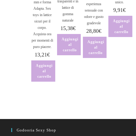
trasparenti e in
mm e forma
unico.
esperienza
lattice di
Adapta. Sex
9,91
€
sensuale con
gomma
toys in lattice
odore e gusto
naturale
Aggiungi
sicuri per il
gradevole
al
15,38
€
corpo.
28,80
€
carrello
Acquista ora
Aggiungi
per momenti di
Aggiungi
al
puro piacere.
al
carrello
carrello
13,21
€
Aggiungi
al
carrello
Godooria Sexy Shop