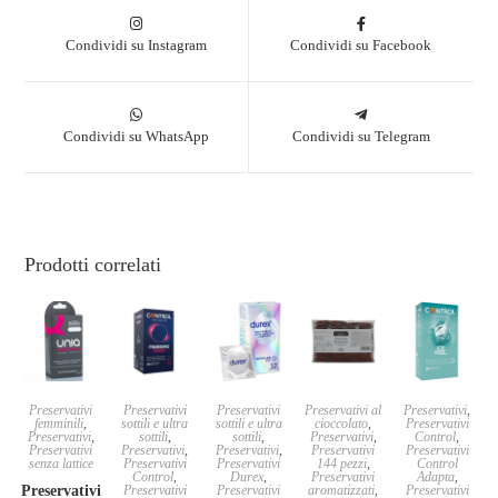
Condividi su Instagram
Condividi su Facebook
Condividi su WhatsApp
Condividi su Telegram
Prodotti correlati
Preservativi
Preservativi
Preservativi
Preservativi al
Preservativi
,
femminili
,
sottili e ultra
sottili e ultra
cioccolato
,
Preservativi
Preservativi
,
sottili
,
sottili
,
Preservativi
,
Control
,
Preservativi
Preservativi
,
Preservativi
,
Preservativi
Preservativi
senza lattice
Preservativi
Preservativi
144 pezzi
,
Control
Control
,
Durex
,
Preservativi
Adapta
,
Preservativi
Preservativi
Preservativi
aromatizzati
,
Preservativi