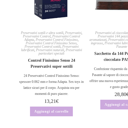
Preservativi sottili e ultra sottili
,
Preservativi
,
Preservativi al cioccola
Preservativi Control
,
Preservativi Control
Preservativi 144 pezzi
Adapta
,
Preservativi Control Finissimo
,
aromatizzati
,
Preservativi c
Preservativi Control Finissimo Senso
,
ingrosso
,
Preservativi lubri
Preservativi Control sottili
,
Preservativi
Pasante
lubrificati
,
Preservativi naturali
,
Preservativi
particolari speciali
Sacchetto da 144 Pr
cioccolato P
Control Finissimo Senso 24
Preservativi super sottili
Confezione risparmio da 
Pasante al sapore di ciocco
24 Preservativi Control Finissimo Senso:
offrire una nuova esperienza
spessore 0.062 mm e forma Adapta. Sex toys in
e gusto grad
lattice sicuri per il corpo. Acquista ora per
28,80
momenti di puro piacere.
13,21
€
Aggiungi al c
Aggiungi al carrello