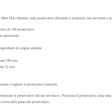
e Ribs Dots Intensity sono preservativi affusolati e strutturati con nervature e p
rmio da 144 preservativi
con spermicida
ngredienti di origine animale
nale 190 mm
nale 52 mm
ssare e togliere il preservativo maschile
tenzione il preservativo dal suo involucro. Posiziona il preservativo sulla testa 
si trova nella punta del preservativo