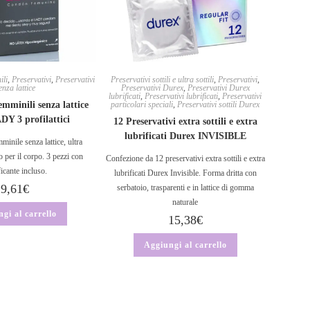
ili
,
Preservativi
,
Preservativi
Preservativi sottili e ultra sottili
,
Preservativi
,
enza lattice
Preservativi Durex
,
Preservativi Durex
lubrificati
,
Preservativi lubrificati
,
Preservativi
emminili senza lattice
particolari speciali
,
Preservativi sottili Durex
Y 3 profilattici
12 Preservativi extra sottili e extra
lubrificati Durex INVISIBLE
minile senza lattice, ultra
o per il corpo. 3 pezzi con
Confezione da 12 preservativi extra sottili e extra
ficante incluso.
lubrificati Durex Invisible. Forma dritta con
9,61
€
serbatoio, trasparenti e in lattice di gomma
naturale
gi al carrello
15,38
€
Aggiungi al carrello