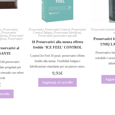
to
,
Preservativi
,
Preservativi
,
Preservativi Control
,
Preservativi
Preservativi femmin
,
Preservativi
Control Adapta
,
Preservativi lubrificati
,
s
olorati
,
Preservativi
Preservativi particolari speciali
ficati
,
Preservativi
Preservativi f
10 Preservativi alla menta effetto
UNIQ LAD
freddo ‘ICE FEEL’ CONTROL
eservativi al
Preservativo fem
ASANTE
Control Ice Feel 10 pezzi: preservativi effetto
sensibile e sicur
freddo alla menta. Vestibilità Adapta e
144 preservativi
lubri
lubrificazione stimolante per un piacere unico.
lato progettati per
9,91
€
 sensuale con odore
evole
Aggiun
Aggiungi al carrello
€
arrello