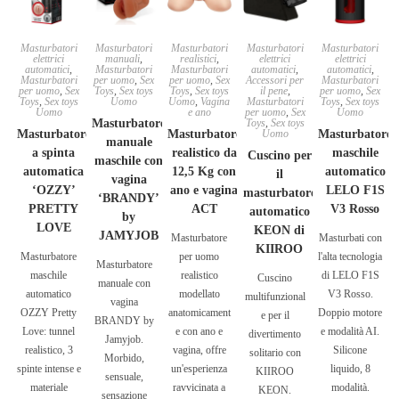
Masturbatori
Masturbatori
Masturbatori
Masturbatori
Masturbatori
elettrici
manuali
,
realistici
,
elettrici
elettrici
automatici
,
Masturbatori
Masturbatori
automatici
,
automatici
,
Masturbatori
per uomo
,
Sex
per uomo
,
Sex
Accessori per
Masturbatori
per uomo
,
Sex
Toys
,
Sex toys
Toys
,
Sex toys
il pene
,
per uomo
,
Sex
Toys
,
Sex toys
Uomo
Uomo
,
Vagina
Masturbatori
Toys
,
Sex toys
Uomo
e ano
per uomo
,
Sex
Uomo
Masturbatore
Toys
,
Sex toys
Masturbatore
Masturbatore
Uomo
Masturbatore
manuale
a spinta
realistico da
maschile
Cuscino per
maschile con
automatica
12,5 Kg con
automatico
il
vagina
‘OZZY’
ano e vagina
LELO F1S
masturbatore
‘BRANDY’
PRETTY
ACT
V3 Rosso
automatico
by
LOVE
KEON di
JAMYJOB
Masturbatore
Masturbati con
KIIROO
Masturbatore
per uomo
l'alta tecnologia
Masturbatore
maschile
realistico
di LELO F1S
Cuscino
manuale con
automatico
modellato
V3 Rosso.
multifunzional
vagina
OZZY Pretty
anatomicament
Doppio motore
e per il
BRANDY by
Love: tunnel
e con ano e
e modalità AI.
divertimento
Jamyjob.
realistico, 3
vagina, offre
Silicone
solitario con
Morbido,
spinte intense e
un'esperienza
liquido, 8
KIIROO
sensuale,
materiale
ravvicinata a
modalità.
KEON.
sensazione