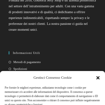
Fondata nel 2018, Godooria Sexy Shop è un’azienda pionieristica
nel settore dell’intrattenimento per adulti. Con una vasta gamma
di prodotti innovativi e di qualità, ci dedichiamo a offrire
esperienze indimenticabili, rispettando sempre la privacy e le
preferenze dei nostri clienti. La nostra passione ci guida nel
creare momenti unici.
Informazioni Utili
Metodi di pagamento
Spedizioni
Resi
Gestisci Consenso Cookie
Privacy policy
Per fornire le migliori esperienze, utilizziamo tecnologie come i cookie per
Cookie policy
memorizzare e/o accedere alle informazioni del dispositivo. Il consenso a queste
tecnologie ci permetterà di elaborare dati come il comportamento di navigazione o ID
unici su questo sito. Non acconsentire o ritirare il consenso può influire negativamente
Link Rapidi
su alcune caratteristiche e funzioni.