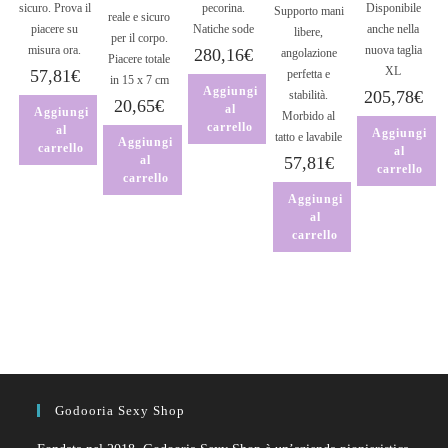
sicuro. Prova il
pecorina.
Disponibile
Supporto mani
reale e sicuro
piacere su
Natiche sode
anche nella
libere,
per il corpo.
misura ora.
nuova taglia
280,16
€
angolazione
Piacere totale
XL
57,81
€
perfetta e
in 15 x 7 cm
Aggiungi
205,78
€
stabilità.
20,65
€
al
Aggiungi
Morbido al
carrello
al
Aggiungi
tatto e lavabile
Aggiungi
carrello
al
al
57,81
€
carrello
carrello
Aggiungi
al
carrello
Godooria Sexy Shop