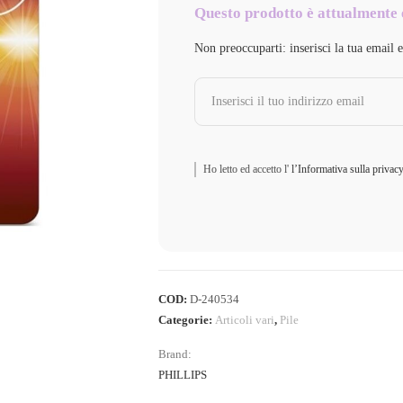
Questo prodotto è attualmente 
Non preoccuparti: inserisci la tua email 
Ho letto ed accetto l'
l’Informativa sulla privac
COD:
D-240534
Categorie:
Articoli vari
,
Pile
Brand:
PHILLIPS