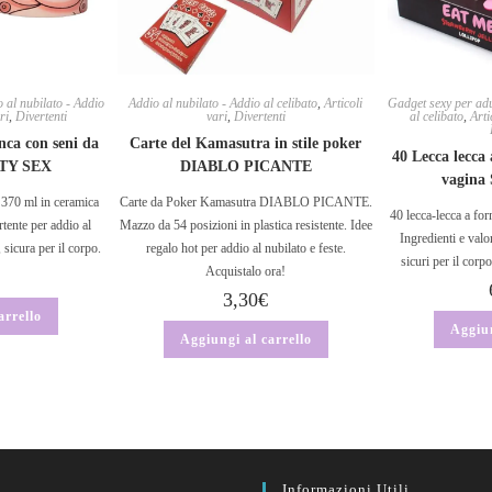
 al nubilato - Addio
Addio al nubilato - Addio al celibato
,
Articoli
Gadget sexy per adu
ri
,
Divertenti
vari
,
Divertenti
al celibato
,
Arti
nca con seni da
Carte del Kamasutra in stile poker
40 Lecca lecca 
RTY SEX
DIABLO PICANTE
vagin
 370 ml in ceramica
Carte da Poker Kamasutra DIABLO PICANTE.
40 lecca-lecca a for
tente per addio al
Mazzo da 54 posizioni in plastica resistente. Idee
Ingredienti e valor
sicura per il corpo.
regalo hot per addio al nubilato e feste.
sicuri per il corpo
Acquistalo ora!
3,30
€
arrello
Aggiun
Aggiungi al carrello
Informazioni Utili