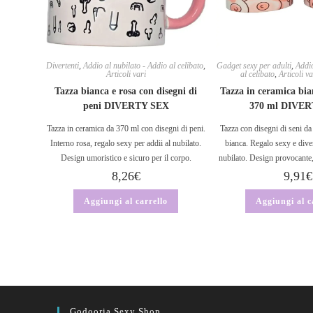
Divertenti
,
Addio al nubilato - Addio al celibato
,
Gadget sexy per adulti
,
Addio
Articoli vari
al celibato
,
Articoli va
Tazza bianca e rosa con disegni di
Tazza in ceramica bia
peni DIVERTY SEX
370 ml DIVE
Tazza in ceramica da 370 ml con disegni di peni.
Tazza con disegni di seni da
Interno rosa, regalo sexy per addii al nubilato.
bianca. Regalo sexy e diver
Design umoristico e sicuro per il corpo.
nubilato. Design provocante, 
8,26
€
9,91
€
Aggiungi al carrello
Aggiungi al c
Godooria Sexy Shop