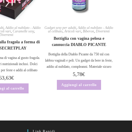
lti
,
Addio al nubilato - Addio
Gadget sexy per adulti
,
Addio al nubilato - Addio
coli vari
,
Caramelle sexy
,
al celibato
,
Articoli vari
,
Biberon
,
Divertenti
Divertenti
Bottiglia con vagina pelosa e
alla fragola a forma di
cannuccia DIABLO PICANTE
a SECRETPLAY
Bottiglia della Diablo Picante da 750 ml con
ma di vagina al gusto fragola.
labbra vaginali e peli. Un gadget da bere in feste,
i nutrizionali inclusi. Dolci
addio al nubilato, compleanni. Materiale sicuro
 per feste e addii al celibato
5,78
€
63,63
€
Aggiungi al carrello
gi al carrello
Link Rapidi