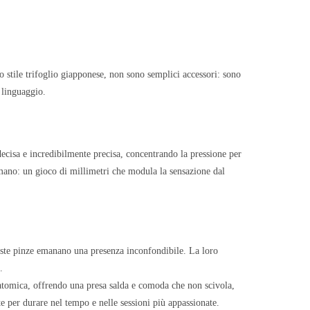
o stile trifoglio giapponese, non sono semplici accessori: sono
 linguaggio.
decisa e incredibilmente precisa, concentrando la pressione per
a mano: un gioco di millimetri che modula la sensazione dal
ueste pinze emanano una presenza inconfondibile. La loro
.
anatomica, offrendo una presa salda e comoda che non scivola,
e per durare nel tempo e nelle sessioni più appassionate.