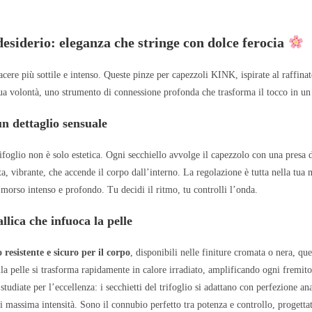
 desiderio: eleganza che stringe con dolce ferocia
cere più sottile e intenso. Queste pinze per capezzoli KINK, ispirate al raffinat
tua volontà, uno strumento di connessione profonda che trasforma il tocco in un
n dettaglio sensuale
rifoglio non è solo estetica. Ogni secchiello avvolge il capezzolo con una presa 
a, vibrante, che accende il corpo dall’interno. La regolazione è tutta nella tu
 morso intenso e profondo. Tu decidi il ritmo, tu controlli l’onda.
lica che infuoca la pelle
 resistente e sicuro per il corpo
, disponibili nelle finiture cromata o nera, q
lla pelle si trasforma rapidamente in calore irradiato, amplificando ogni fremito
studiate per l’eccellenza: i secchietti del trifoglio si adattano con perfezione 
 massima intensità. Sono il connubio perfetto tra potenza e controllo, progettat