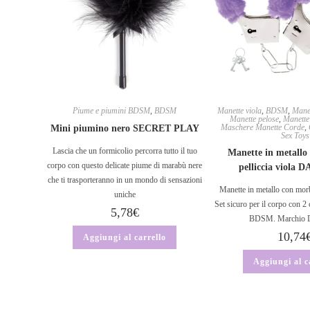
Piume e piumini BDSM
,
BDSM
Manette viola
,
BDSM
,
Manet
Manette pelose
,
Manette
Maschere Manette Corde
,
Mini piumino nero SECRET PLAY
Sex Toys
Lascia che un formicolio percorra tutto il tuo
Manette in metallo 
corpo con questo delicate piume di marabù nere
pelliccia viola
che ti trasporteranno in un mondo di sensazioni
Manette in metallo con morbi
uniche
Set sicuro per il corpo con 2 c
5,78
€
BDSM. Marchio D
10,74
Aggiungi al carrello
Aggiungi al c