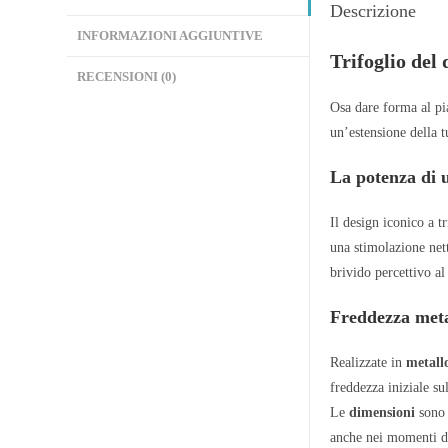
Descrizione
INFORMAZIONI AGGIUNTIVE
Trifoglio del
RECENSIONI (0)
Osa dare forma al pia
un’estensione della 
La potenza di u
Il design iconico a t
una stimolazione nett
brivido percettivo al
Freddezza metal
Realizzate in
metallo
freddezza iniziale su
Le
dimensioni
sono 
anche nei momenti di