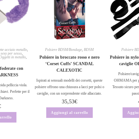
te acciaio metallo
,
Polsiere BDSM/Bondage
,
BDSM
Polsiere 
 sexy per sesso
,
Oggetti in metallo
,
Polsiere in broccato rosso e nero
Polsiere in nylo
‘Corset Cuffs’ SCANDAL
caviglie
foderate con
CALEXOTIC
Polsiere/cavigl
 DARKNESS
Ispirati ai sensuali modelli dei corsetti, queste
OHMAMA per gioch
da pelliccia viola.
polsiere offrono una chiusura a lacci per polsi o
Tessuto sicuro per
hiavi. Perfette per il
caviglie, con un sorprendente stile allacciato.
pass
arkness.
35,53
€
€
Aggiungi al carrello
Aggiun
arrello