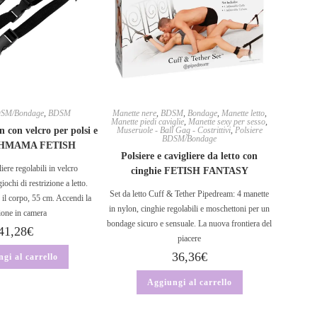
BDSM/Bondage
,
BDSM
Manette nere
,
BDSM
,
Bondage
,
Manette letto
,
Manette piedi caviglie
,
Manette sexy per sesso
,
n con velcro per polsi e
Museruole - Ball Gag - Costrittivi
,
Polsiere
BDSM/Bondage
 OHMAMA FETISH
Polsiere e cavigliere da letto con
iere regolabili in velcro
cinghie FETISH FANTASY
i di restrizione a letto.
Set da letto Cuff & Tether Pipedream: 4 manette
 il corpo, 55 cm. Accendi la
in nylon, cinghie regolabili e moschettoni per un
ione in camera
bondage sicuro e sensuale. La nuova frontiera del
41,28
€
piacere
36,36
€
gi al carrello
Aggiungi al carrello