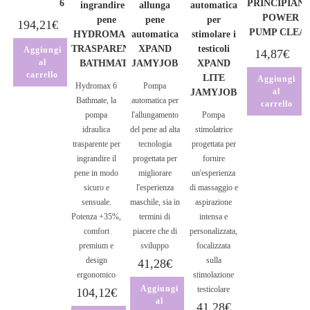
6
PRINCIPIANT
ingrandire il
allunga
automatica
POWER
pene
pene
per
194,21
€
PUMP CLEA
HYDROMAX 6
automatica
stimolare i
TRASPARENTE
XPAND
testicoli
Aggiungi
14,87
€
al
BATHMATE
JAMYJOB
XPAND
carrello
LITE
Aggiungi
Hydromax 6
Pompa
al
JAMYJOB
Bathmate, la
automatica per
carrello
pompa
l'allungamento
Pompa
idraulica
del pene ad alta
stimolatrice
trasparente per
tecnologia
progettata per
ingrandire il
progettata per
fornire
pene in modo
migliorare
un'esperienza
sicuro e
l'esperienza
di massaggio e
sensuale.
maschile, sia in
aspirazione
Potenza +35%,
termini di
intensa e
comfort
piacere che di
personalizzata,
premium e
sviluppo
focalizzata
design
sulla
41,28
€
ergonomico
stimolazione
Aggiungi
testicolare
104,12
€
al
41,28
€