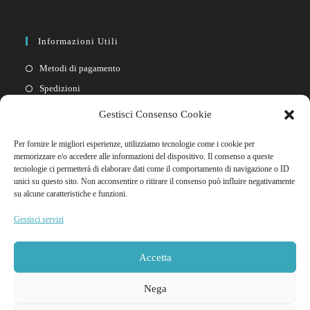
Informazioni Utili
Metodi di pagamento
Spedizioni
Resi
Gestisci Consenso Cookie
Privacy policy
Per fornire le migliori esperienze, utilizziamo tecnologie come i cookie per
Cookie policy
memorizzare e/o accedere alle informazioni del dispositivo. Il consenso a queste
tecnologie ci permetterà di elaborare dati come il comportamento di navigazione o ID
unici su questo sito. Non acconsentire o ritirare il consenso può influire negativamente
Link Rapidi
su alcune caratteristiche e funzioni.
Il mio account
Gestisci servizi
FAQ
Contattaci
Accetta
Nega