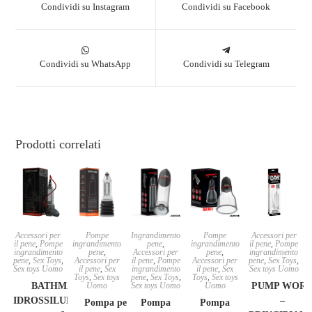
Condividi su Instagram
Condividi su Facebook
Condividi su WhatsApp
Condividi su Telegram
Prodotti correlati
Accessori per
Pompe
Ingrandimento
Pompe
Accessori per
il pene
,
Pompe
ingrandimento
pene
,
ingrandimento
il pene
,
Pompe
ingrandimento
pene
,
Accessori per
pene
,
ingrandimento
pene
,
Sex Toys
,
Accessori per
il pene
,
Pompe
Accessori per
pene
,
Sex Toys
,
Sex toys Uomo
il pene
,
Sex
ingrandimento
il pene
,
Sex
Sex toys Uomo
Toys
,
Sex toys
pene
,
Sex Toys
,
Toys
,
Sex toys
BATHMATE –
Uomo
Sex toys Uomo
Uomo
PUMP WOR
IDROSSILUMINANTE
–
Pompa per
Pompa
Pompa