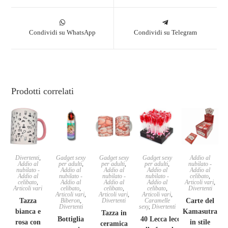
Condividi su WhatsApp
Condividi su Telegram
Prodotti correlati
Divertenti
,
Gadget sexy
Gadget sexy
Gadget sexy
Addio al
Addio al
per adulti
,
per adulti
,
per adulti
,
nubilato -
nubilato -
Addio al
Addio al
Addio al
Addio al
Addio al
nubilato -
nubilato -
nubilato -
celibato
,
celibato
,
Addio al
Addio al
Addio al
Articoli vari
,
Articoli vari
celibato
,
celibato
,
celibato
,
Divertenti
Articoli vari
,
Articoli vari
,
Articoli vari
,
Tazza
Biberon
,
Divertenti
Caramelle
Carte del
Divertenti
sexy
,
Divertenti
bianca e
Kamasutra
Tazza in
Bottiglia
40 Lecca lecca
rosa con
in stile
ceramica