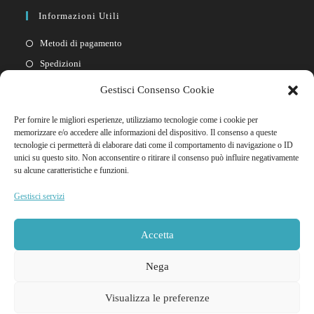
Informazioni Utili
Metodi di pagamento
Spedizioni
Resi
Gestisci Consenso Cookie
Privacy policy
Per fornire le migliori esperienze, utilizziamo tecnologie come i cookie per
Cookie policy
memorizzare e/o accedere alle informazioni del dispositivo. Il consenso a queste
tecnologie ci permetterà di elaborare dati come il comportamento di navigazione o ID
unici su questo sito. Non acconsentire o ritirare il consenso può influire negativamente
Link Rapidi
su alcune caratteristiche e funzioni.
Il mio account
Gestisci servizi
FAQ
Contattaci
Accetta
Nega
Visualizza le preferenze