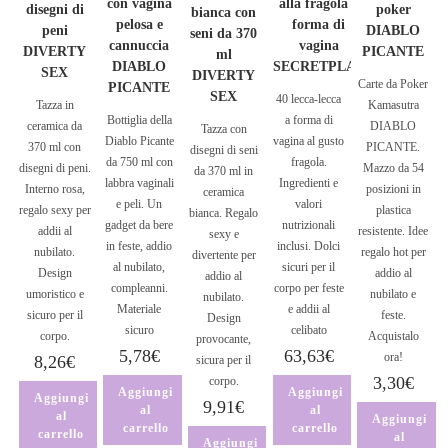
con vagina
alla fragola a
disegni di
poker
bianca con
pelosa e
forma di
peni
DIABLO
seni da 370
cannuccia
vagina
DIVERTY
PICANTE
ml
DIABLO
SECRETPLAY
SEX
DIVERTY
Carte da Poker
PICANTE
SEX
40 lecca-lecca
Tazza in
Kamasutra
Bottiglia della
a forma di
ceramica da
DIABLO
Tazza con
Diablo Picante
vagina al gusto
370 ml con
PICANTE.
disegni di seni
da 750 ml con
fragola.
disegni di peni.
Mazzo da 54
da 370 ml in
labbra vaginali
Ingredienti e
Interno rosa,
posizioni in
ceramica
e peli. Un
valori
regalo sexy per
plastica
bianca. Regalo
gadget da bere
nutrizionali
addii al
resistente. Idee
sexy e
in feste, addio
inclusi. Dolci
nubilato.
regalo hot per
divertente per
al nubilato,
sicuri per il
Design
addio al
addio al
compleanni.
corpo per feste
umoristico e
nubilato e
nubilato.
Materiale
e addii al
sicuro per il
feste.
Design
sicuro
celibato
corpo.
Acquistalo
provocante,
5,78
€
63,63
€
ora!
8,26
€
sicura per il
3,30
€
corpo.
Aggiungi
Aggiungi
Aggiungi
9,91
€
al
al
al
Aggiungi
carrello
carrello
carrello
al
Aggiungi