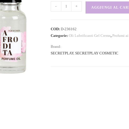
-
+
AGGIUNGI AL CA
COD:
D-236162
Categorie:
Oli Lubrificanti Gel Creme
,
Profumi ai
Brand:
SECRETPLAY
,
SECRETPLAY COSMETIC