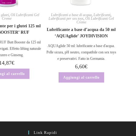
glutei
,
Oli Lubrificanti Gel
Lubrificanti a base di acqua
,
Lubrificanti
,
Creme
Lubrificanti per sex toys
,
Oli Lubrificanti Gel
Creme
te per i glutei 125 ml
Lubrificante a base d’acqua da 50 ml
BOOSTER’ RUF
‘AQUAglide’ JOYDIVISION
RUF Butt Booster da 125 ml
AQUAglide 50 ml: lubrificante a base d'acqua.
evigati. Effetto lifting naturale
Pelle sicura, pH neutro, compatibile con sex toys
nzero e Ginseng.
e preservativi. Fatto in Germania.
14,87
€
6,60
€
gi al carrello
Aggiungi al carrello
Link Rapidi