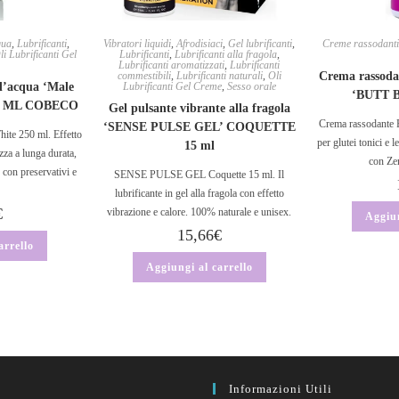
qua
,
Lubrificanti
,
Vibratori liquidi
,
Afrodisiaci
,
Gel lubrificanti
,
Creme rassodanti 
li Lubrificanti Gel
Lubrificanti
,
Lubrificanti alla fragola
,
Lubrificanti aromatizzati
,
Lubrificanti
commestibili
,
Lubrificanti naturali
,
Oli
Crema rassodan
 d’acqua ‘Male
Lubrificanti Gel Creme
,
Sesso orale
‘BUTT 
250 ML COBECO
Gel pulsante vibrante alla fragola
Crema rassodante 
‘SENSE PULSE GEL’ COQUETTE
ite 250 ml. Effetto
per glutei tonici e l
15 ml
ezza a lunga durata,
con Ze
o con preservativi e
SENSE PULSE GEL Coquette 15 ml. Il
lubrificante in gel alla fragola con effetto
€
vibrazione e calore. 100% naturale e unisex.
Aggiun
15,66
€
arrello
Aggiungi al carrello
Informazioni Utili