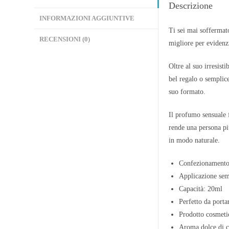
Descrizione
INFORMAZIONI AGGIUNTIVE
Ti sei mai soffermat
RECENSIONI (0)
migliore per evidenzi
Oltre al suo irresist
bel regalo o semplic
suo formato.
Il profumo sensuale f
rende una persona più
in modo naturale.
Confezionamento 
Applicazione sem
Capacità: 20ml
Perfetto da porta
Prodotto cosmeti
Aroma dolce di 