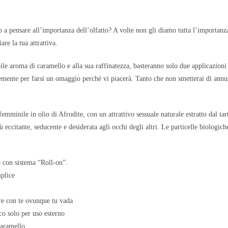
o a pensare all’importanza dell’olfatto? A volte non gli diamo tutta l’importa
are la tua attrattiva.
ibile aroma di caramello e alla sua raffinatezza, basteranno solo due applicazioni 
emente per farsi un omaggio perché vi piacerà. Tanto che non smetterai di annus
emminile in olio di Afrodite, con un attrattivo sessuale naturale estratto dal tart
 eccitante, seducente e desiderata agli occhi degli altri. Le particelle biologich
con sistema “Roll-on”.
plice
re con te ovunque tu vada
co solo per uso esterno
caramello