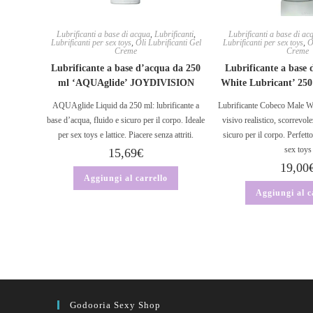
Lubrificanti a base di acqua
,
Lubrificanti
,
Lubrificanti a base di ac
Lubrificanti per sex toys
,
Oli Lubrificanti Gel
Lubrificanti per sex toys
,
O
Creme
Creme
Lubrificante a base d’acqua da 250
Lubrificante a base
ml ‘AQUAglide’ JOYDIVISION
White Lubricant’ 
AQUAglide Liquid da 250 ml: lubrificante a
Lubrificante Cobeco Male Wh
base d’acqua, fluido e sicuro per il corpo. Ideale
visivo realistico, scorrevol
per sex toys e lattice. Piacere senza attriti.
sicuro per il corpo. Perfett
sex toys
15,69
€
19,00
Aggiungi al carrello
Aggiungi al c
Godooria Sexy Shop