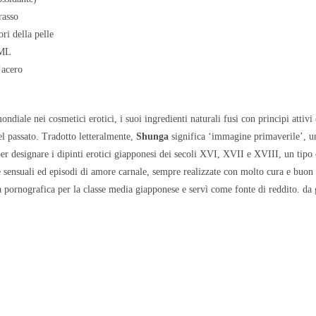
rasso
ri della pelle
0ML
’acero
ondiale nei cosmetici erotici, i suoi ingredienti naturali fusi con principi atti
el passato. Tradotto letteralmente,
Shunga
significa ‘immagine primaverile’, un
per designare i dipinti erotici giapponesi dei secoli XVI, XVII e XVIII, un tip
sensuali ed episodi di amore carnale, sempre realizzate con molto cura e buon
ia pornografica per la classe media giapponese e servì come fonte di reddito. da 