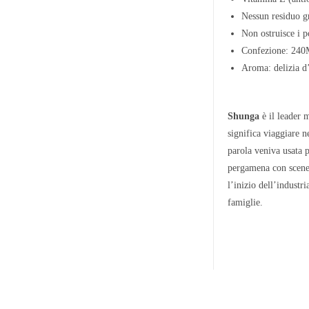
Nessun residuo g
Non ostruisce i po
Confezione: 24
Aroma: delizia d
Shunga
è il leader m
significa viaggiare n
parola veniva usata 
pergamena con scene 
l’inizio dell’industr
famiglie.