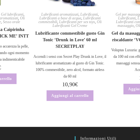
,
Gel lubrificanti
,
Lubrificanti aromatizzati
,
Lubrificanti
,
Gel per massagg
 aromatizzati
,
Oli
Lubrificanti a base di acqua
,
Lubrificanti
Lubrificanti
,
L
e
,
Sesso orale
commestibili
,
Lubrificanti per sex toys
,
Oli
Lubrificanti com
Lubrificanti Gel Creme
massaggio
,
Ol
la Caipirinha
Lubrificante commestibile gusto Gin
Gel da massaggi
 ‘LICK ME’ INTT
Tonic ‘Drunk in Love’ 60 ml
riscaldante 
 accarezza la pelle,
SECRETPLAY
Voluptas Luxuria: g
ormando ogni momento
Accendi i sensi con Secret Play Drunk in Love, il
da 100 ml con effe
za indimenticabile
lubrificante aromatizzato al gusto di Gin Tonic.
massaggi sensua
€
100% commestibile, zero alcol, formato airless
Acq
da 60 ml
arrello
10,90
€
Aggiun
Aggiungi al carrello
Informazioni Utili