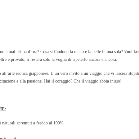
ome mai prima d’ora? Cosa si fondono la mano e la pelle in una sola? Vuoi lasci
ltre e provalo, ti resterà solo la voglia di ripeterlo ancora e ancora.
o all’arte erotica giapponese. È un vero invito a un viaggio che vi lascerà stupi
eccitazione e alla passione. Hai il coraggio? Che il viaggio abbia inizio!
HE:
i naturali spremuti a freddo al 100%.
ossidante)