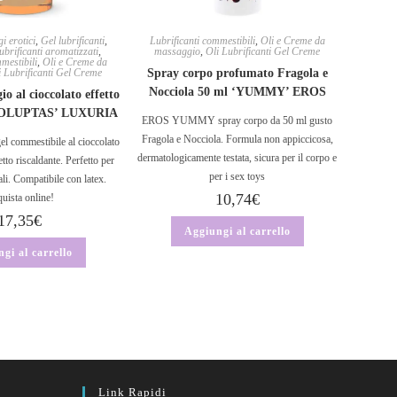
i erotici
,
Gel lubrificanti
,
Lubrificanti commestibili
,
Oli e Creme da
ubrificanti aromatizzati
,
massaggio
,
Oli Lubrificanti Gel Creme
mestibili
,
Oli e Creme da
i Lubrificanti Gel Creme
Spray corpo profumato Fragola e
Nocciola 50 ml ‘YUMMY’ EROS
o al cioccolato effetto
‘VOLUPTAS’ LUXURIA
EROS YUMMY spray corpo da 50 ml gusto
Fragola e Nocciola. Formula non appiccicosa,
el commestibile al cioccolato
dermatologicamente testata, sicura per il corpo e
tto riscaldante. Perfetto per
per i sex toys
li. Compatibile con latex.
10,74
€
uista online!
17,35
€
Aggiungi al carrello
gi al carrello
Link Rapidi