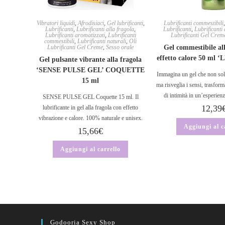
Vibratori liquidi
,
Afrodisiaci
,
Gel lubrificanti
,
Lubrificanti commestibili
Lubrificanti
,
Lubrificanti alla fragola
,
Lubrificanti
,
Lubrificanti
Lubrificanti aromatizzati
,
Lubrificanti
Lubrificanti Gel Crem
commestibili
,
Lubrificanti naturali
,
Oli
Lubrificanti Gel Creme
,
Sesso orale
Gel commestibile al
effetto calore 50 ml
Gel pulsante vibrante alla fragola
‘SENSE PULSE GEL’ COQUETTE
Immagina un gel che non solo
15 ml
ma risveglia i sensi, trasf
di intimità in un’esperien
SENSE PULSE GEL Coquette 15 ml. Il
12,39
lubrificante in gel alla fragola con effetto
vibrazione e calore. 100% naturale e unisex.
Aggiungi al c
15,66
€
Aggiungi al carrello
Godooria Sexy Shop