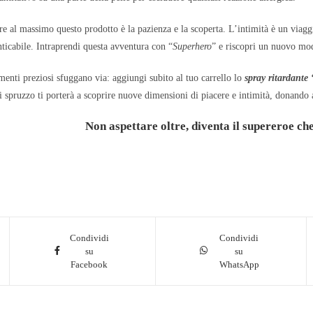
re al massimo questo prodotto è la pazienza e la scoperta. L’intimità è un viaggio
cabile. Intraprendi questa avventura con “
Superhero
” e riscopri un nuovo modo
enti preziosi sfuggano via: aggiungi subito al tuo carrello lo
spray ritardant
 spruzzo ti porterà a scoprire nuove dimensioni di piacere e intimità, donando 
Non aspettare oltre, diventa il supereroe che
Condividi
Condividi
su
su
Facebook
WhatsApp