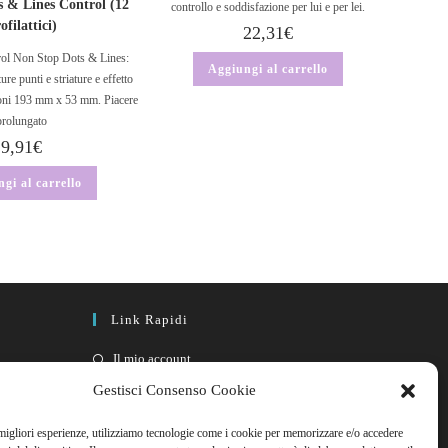
 & Lines Control (12
controllo e soddisfazione per lui e per lei.
ofilattici)
22,31
€
rol Non Stop Dots & Lines:
Aggiungi al carrello
re punti e striature e effetto
ioni 193 mm x 53 mm. Piacere
prolungato
9,91
€
gi al carrello
Link Rapidi
Il mio account
FAQ
Gestisci Consenso Cookie
Contattaci
 migliori esperienze, utilizziamo tecnologie come i cookie per memorizzare e/o accedere