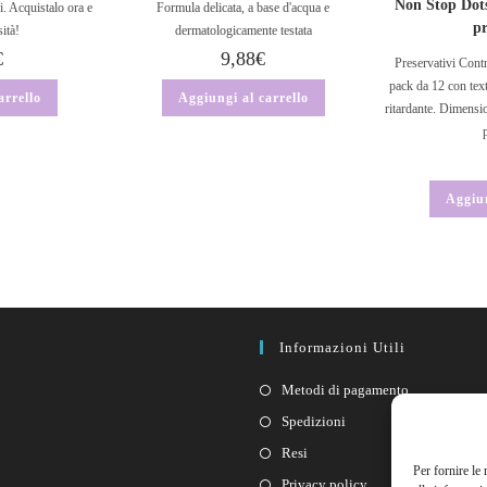
Non Stop Dots
i. Acquistalo ora e
Formula delicata, a base d'acqua e
pr
sità!
dermatologicamente testata
€
9,88
€
Preservativi Cont
pack da 12 con textu
arrello
Aggiungi al carrello
ritardante. Dimens
Aggiun
Informazioni Utili
Metodi di pagamento
Spedizioni
Resi
Per fornire le
Privacy policy