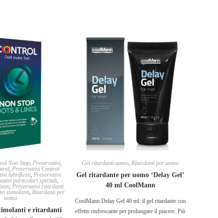
trol Non Stop
,
Preservativi
,
Gel ritardanti uomo
,
Ritardanti per uomo
trol
,
Preservativi Control
ivi lubrificati
,
Preservativi
Gel ritardante per uomo ‘Delay Gel’
ativi particolari speciali
,
40 ml CoolMann
danti
,
Preservativi ritardanti
vi stimolanti
,
Ritardanti per
uomo
CoolMann Delay Gel 40 ml: il gel ritardante con
timolanti e ritardanti
effetto rinfrescante per prolungare il piacere. Più