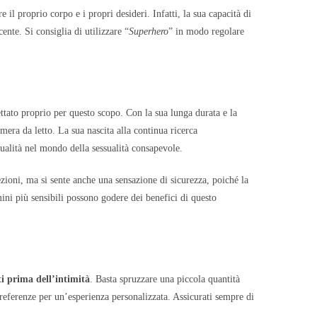
il proprio corpo e i propri desideri. Infatti, la sua capacità di
nte. Si consiglia di utilizzare “
Superhero
” in modo regolare
ttato proprio per questo scopo. Con la sua lunga durata e la
mera da letto. La sua nascita alla continua ricerca
ualità nel mondo della sessualità consapevole.
ezioni, ma si sente anche una sensazione di sicurezza, poiché la
mini più sensibili possono godere dei benefici di questo
i prima dell’intimità
. Basta spruzzare una piccola quantità
preferenze per un’esperienza personalizzata. Assicurati sempre di