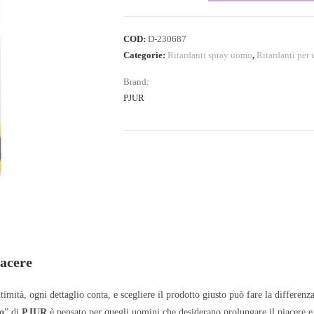
COD:
D-230687
Categorie:
Ritardanti spray uomo
,
Ritardanti per
Brand:
PJUR
iacere
timità, ogni dettaglio conta, e scegliere il prodotto giusto può fare la differe
o
” di
PJUR
è pensato per quegli uomini che desiderano prolungare il piacere e 