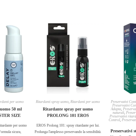
ardanti per uomo
Ritardanti spray uomo
,
Ritardanti per uomo
Preservativi Con
Preservativi Con
r uomo 50 ml
Ritardante spray per uomo
Adapta
,
Preservat
naturali
,
Preserv
STER SIZE
PROLONG 101 EROS
Preservativi ritar
Control
,
Preservati
ritardante per uomo
EROS Prolong 101: spray ritardante per lui.
Preservativi s
Formula sicura,
Prolunga l'amplesso preservando la sensibilità.