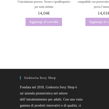
l’eiaculazione precoce. Sicuro e ipoallergenico
compatibile con preservativ
per notte infinite
prova l’inten
14,04
€
14,01
Aggiungi al carrello
Aggiungi al c
Godooria Sexy Shop
Fondata nel 2018, Godooria Sexy Shop è
un’azienda pionieristica nel settore
dell’intrattenimento per adulti. Con una vasta
gamma di prodotti innovativi e di qualità, ci