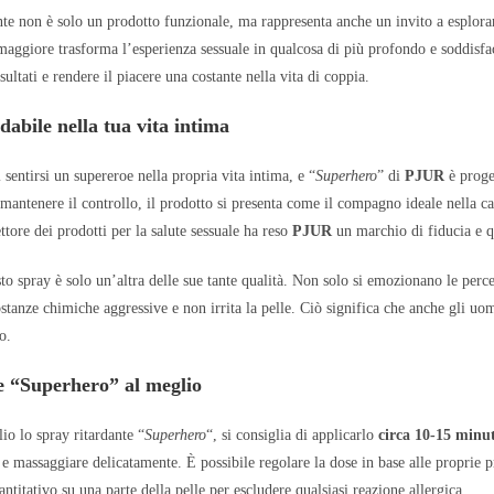
te non è solo un prodotto funzionale, ma rappresenta anche un invito a esplorare 
maggiore trasforma l’esperienza sessuale in qualcosa di più profondo e soddisface
sultati e rendere il piacere una costante nella vita di coppia.
dabile nella tua vita intima
entirsi un supereroe nella propria vita intima, e “
Superhero
” di
PJUR
è proge
mantenere il controllo, il prodotto si presenta come il compagno ideale nella ca
ettore dei prodotti per la salute sessuale ha reso
PJUR
un marchio di fiducia e q
sto spray è solo un’altra delle sue tante qualità. Non solo si emozionano le perc
stanze chimiche aggressive e non irrita la pelle. Ciò significa che anche gli uo
o.
e “Superhero” al meglio
lio lo spray ritardante “
Superhero
“, si consiglia di applicarlo
circa 10-15 minut
 e massaggiare delicatamente. È possibile regolare la dose in base alle proprie 
antitativo su una parte della pelle per escludere qualsiasi reazione allergica.