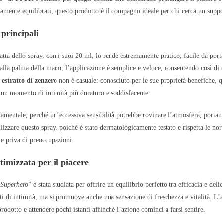
amente equilibrati, questo prodotto è il compagno ideale per chi cerca un suppo
 principali
ta dello spray, con i suoi 20 ml, lo rende estremamente pratico, facile da porta
alla palma della mano, l’applicazione è semplice e veloce, consentendo così di c
estratto di zenzero
non è casuale: conosciuto per le sue proprietà benefiche, 
 un momento di intimità più duraturo e soddisfacente.
damentale, perché un’eccessiva sensibilità potrebbe rovinare l’atmosfera, por
utilizzare questo spray, poiché è stato dermatologicamente testato e rispetta le n
 e priva di preoccupazioni.
imizzata per il piacere
“
Superhero
” è stata studiata per offrire un equilibrio perfetto tra efficacia e del
 di intimità, ma si promuove anche una sensazione di freschezza e vitalità. L’ap
prodotto e attendere pochi istanti affinché l’azione cominci a farsi sentire.