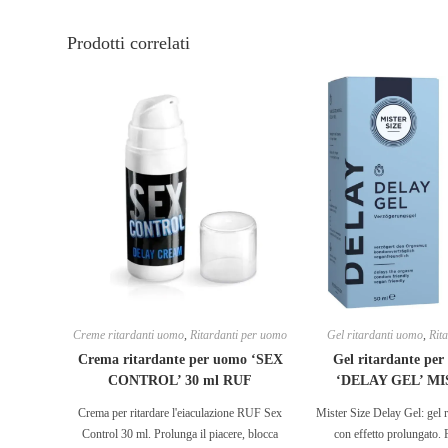
Prodotti correlati
Creme ritardanti uomo
,
Ritardanti per uomo
Gel ritardanti uomo
,
Rit
Crema ritardante per uomo ‘SEX
Gel ritardante pe
CONTROL’ 30 ml RUF
‘DELAY GEL’ MI
Crema per ritardare l'eiaculazione RUF Sex
Mister Size Delay Gel: gel 
Control 30 ml. Prolunga il piacere, blocca
con effetto prolungato. 