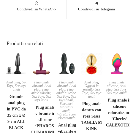
Condividi su WhatsApp
Condividi su Telegram
Prodotti correlati
Anal plug
,
Sex
Plug anali
Plug anali
Anal plug
,
Plug anale
Toys
,
Sex toys
vibranti
,
Anal
vibranti
,
Anal
Oggetti in
silicone
,
Anal
anali
plug
,
Plug
plug
,
Plug
metallo
,
Sex
plug
,
Sex Toys
,
anale silicone
,
anale silicone
,
Toys
,
Sex toys
Sex toys anali
Grande
Sex Toys
,
Sex
Sex Toys
,
Sex
anali
toys anali
toys anali
,
Plug anale in
anal plug
Vibratori
,
Plug anale
silicone
Plug anale
Vibratori
in PVC da
dorato con
anali
,
coloratissimo
vibrante in
Vibratori con
35 cm x Ø
rosa rossa
telecomando
‘Cheeky’
silicone
9 cm ALL
TAGLIA M
Anal plug
CALEXOTIC
‘PHAROS’
BLACK
KINK
vibrante e
CLIMAXIMUM