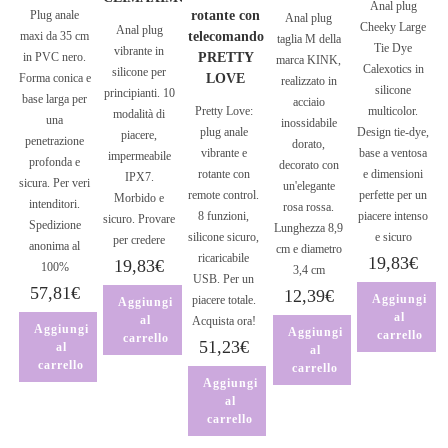
Anal plug
Plug anale
rotante con
Anal plug
Cheeky Large
Anal plug
maxi da 35 cm
telecomando
taglia M della
Tie Dye
vibrante in
in PVC nero.
PRETTY
marca KINK,
Calexotics in
silicone per
Forma conica e
LOVE
realizzato in
silicone
principianti. 10
base larga per
acciaio
Pretty Love:
multicolor.
modalità di
una
inossidabile
plug anale
Design tie-dye,
piacere,
penetrazione
dorato,
vibrante e
base a ventosa
impermeabile
profonda e
decorato con
rotante con
e dimensioni
IPX7.
sicura. Per veri
un'elegante
remote control.
perfette per un
Morbido e
intenditori.
rosa rossa.
8 funzioni,
piacere intenso
sicuro. Provare
Spedizione
Lunghezza 8,9
silicone sicuro,
e sicuro
per credere
anonima al
cm e diametro
ricaricabile
19,83
€
19,83
€
100%
3,4 cm
USB. Per un
57,81
€
12,39
€
Aggiungi
piacere totale.
Aggiungi
al
al
Acquista ora!
Aggiungi
Aggiungi
carrello
carrello
51,23
€
al
al
carrello
carrello
Aggiungi
al
carrello