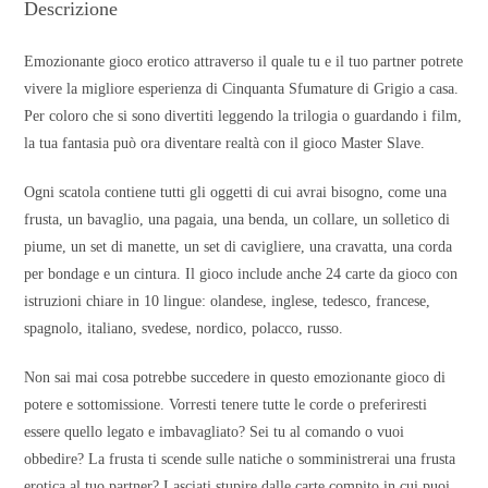
Descrizione
Emozionante gioco erotico attraverso il quale tu e il tuo partner potrete
vivere la migliore esperienza di Cinquanta Sfumature di Grigio a casa.
Per coloro che si sono divertiti leggendo la trilogia o guardando i film,
la tua fantasia può ora diventare realtà con il gioco Master Slave.
Ogni scatola contiene tutti gli oggetti di cui avrai bisogno, come una
frusta, un bavaglio, una pagaia, una benda, un collare, un solletico di
piume, un set di manette, un set di cavigliere, una cravatta, una corda
per bondage e un cintura. Il gioco include anche 24 carte da gioco con
istruzioni chiare in 10 lingue: olandese, inglese, tedesco, francese,
spagnolo, italiano, svedese, nordico, polacco, russo.
Non sai mai cosa potrebbe succedere in questo emozionante gioco di
potere e sottomissione. Vorresti tenere tutte le corde o preferiresti
essere quello legato e imbavagliato? Sei tu al comando o vuoi
obbedire? La frusta ti scende sulle natiche o somministrerai una frusta
erotica al tuo partner? Lasciati stupire dalle carte compito in cui puoi