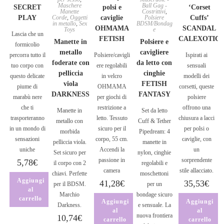
Maschere
Ball Gag -
SECRET
polsi e
‘Corset
Manette
Costrittivi
,
PLAY
Corde
,
Oggetti
caviglie
Polsiere
Cuffs’
in metallo
,
Sex
BDSM/Bondag
OHMAMA
SCANDAL
Toys
e
Lascia che un
FETISH
CALEXOTIC
Manette in
Polsiere e
formicolio
metallo
cavigliere
percorra tutto il
Polsiere/cavigli
Ispirati ai
foderate con
da letto con
tuo corpo con
ere regolabili
sensuali
pelliccia
cinghie
questo delicate
in velcro
modelli dei
viola
FETISH
piume di
OHMAMA
corsetti, queste
DARKNESS
FANTASY
marabù nere
per giochi di
polsiere
che ti
restrizione a
offrono una
Manette in
Set da letto
trasporteranno
letto. Tessuto
chiusura a lacci
metallo con
Cuff & Tether
in un mondo di
sicuro per il
per polsi o
morbida
Pipedream: 4
sensazioni
corpo, 55 cm.
caviglie, con
pelliccia viola.
manette in
uniche
Accendi la
un
Set sicuro per
nylon, cinghie
passione in
sorprendente
5,78
€
il corpo con 2
regolabili e
camera
stile allacciato.
chiavi. Perfette
moschettoni
Aggiungi
41,28
€
35,53
€
per il BDSM.
per un
al
Marchio
bondage sicuro
carrello
Aggiungi
Aggiungi
Darkness.
e sensuale. La
al
al
nuova frontiera
10,74
€
carrello
carrello