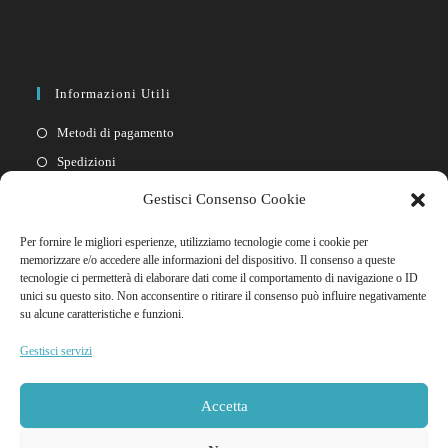
Informazioni Utili
Metodi di pagamento
Spedizioni
Resi
Gestisci Consenso Cookie
Privacy policy
Per fornire le migliori esperienze, utilizziamo tecnologie come i cookie per
Cookie policy
memorizzare e/o accedere alle informazioni del dispositivo. Il consenso a queste
tecnologie ci permetterà di elaborare dati come il comportamento di navigazione o ID
unici su questo sito. Non acconsentire o ritirare il consenso può influire negativamente
Link Rapidi
su alcune caratteristiche e funzioni.
Il mio account
Gestisci servizi
FAQ
Contattaci
Accetta