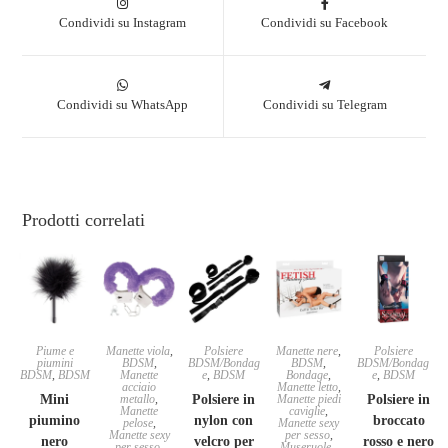
Condividi su Instagram
Condividi su Facebook
Condividi su WhatsApp
Condividi su Telegram
Prodotti correlati
Piume e
Manette viola
,
Polsiere
Manette nere
,
Polsiere
piumini
BDSM
,
BDSM/Bondag
BDSM
,
BDSM/Bondag
BDSM
,
BDSM
Manette
e
,
BDSM
Bondage
,
e
,
BDSM
acciaio
Manette letto
,
Mini
metallo
,
Polsiere in
Manette piedi
Polsiere in
Manette
caviglie
,
piumino
nylon con
broccato
pelose
,
Manette sexy
Manette sexy
per sesso
,
nero
velcro per
rosso e nero
per sesso
,
Museruole -