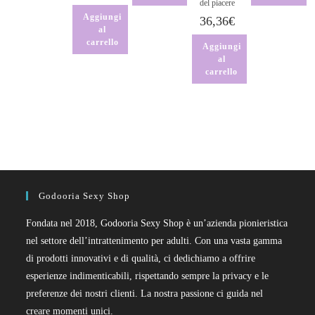
del piacere
Aggiungi
36,36
€
al
carrello
Aggiungi
al
carrello
Godooria Sexy Shop
Fondata nel 2018, Godooria Sexy Shop è un’azienda pionieristica
nel settore dell’intrattenimento per adulti. Con una vasta gamma
di prodotti innovativi e di qualità, ci dedichiamo a offrire
esperienze indimenticabili, rispettando sempre la privacy e le
preferenze dei nostri clienti. La nostra passione ci guida nel
creare momenti unici.