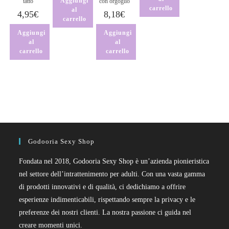
Aggiungi
tatto
con orgoglio
carrello
al
4,95
€
8,18
€
carrello
Aggiungi
Aggiungi
al
al
carrello
carrello
Godooria Sexy Shop
Fondata nel 2018, Godooria Sexy Shop è un’azienda pionieristica
nel settore dell’intrattenimento per adulti. Con una vasta gamma
di prodotti innovativi e di qualità, ci dedichiamo a offrire
esperienze indimenticabili, rispettando sempre la privacy e le
preferenze dei nostri clienti. La nostra passione ci guida nel
creare momenti unici.