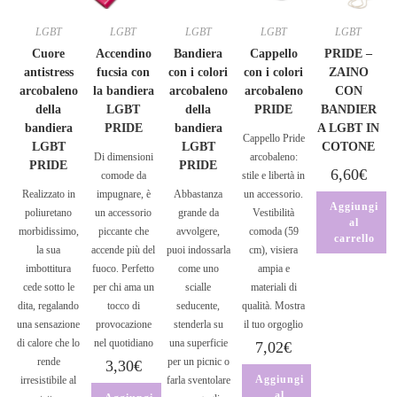
LGBT
LGBT
LGBT
LGBT
LGBT
Cuore
Accendino
Bandiera
Cappello
PRIDE –
antistress
fucsia con
con i colori
con i colori
ZAINO
arcobaleno
la bandiera
arcobaleno
arcobaleno
CON
della
LGBT
della
PRIDE
BANDIER
bandiera
PRIDE
bandiera
A LGBT IN
Cappello Pride
LGBT
LGBT
COTONE
Di dimensioni
arcobaleno:
PRIDE
PRIDE
6,60
€
comode da
stile e libertà in
Realizzato in
impugnare, è
Abbastanza
un accessorio.
Aggiungi
poliuretano
un accessorio
grande da
Vestibilità
al
morbidissimo,
piccante che
avvolgere,
comoda (59
carrello
la sua
accende più del
puoi indossarla
cm), visiera
imbottitura
fuoco. Perfetto
come uno
ampia e
cede sotto le
per chi ama un
scialle
materiali di
dita, regalando
tocco di
seducente,
qualità. Mostra
una sensazione
provocazione
stenderla su
il tuo orgoglio
di calore che lo
nel quotidiano
una superficie
7,02
€
rende
per un picnic o
3,30
€
Aggiungi
irresistibile al
farla sventolare
al