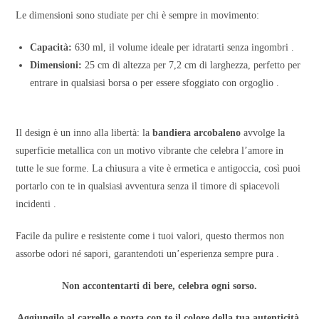
Le dimensioni sono studiate per chi è sempre in movimento:
Capacità:
630 ml, il volume ideale per idratarti senza ingombri .
Dimensioni:
25 cm di altezza per 7,2 cm di larghezza, perfetto per
entrare in qualsiasi borsa o per essere sfoggiato con orgoglio .
Il design è un inno alla libertà: la
bandiera arcobaleno
avvolge la
superficie metallica con un motivo vibrante che celebra l’amore in
tutte le sue forme. La chiusura a vite è ermetica e antigoccia, così puoi
portarlo con te in qualsiasi avventura senza il timore di spiacevoli
incidenti .
Facile da pulire e resistente come i tuoi valori, questo thermos non
assorbe odori né sapori, garantendoti un’esperienza sempre pura .
Non accontentarti di bere, celebra ogni sorso.
Aggiungilo al carrello e porta con te il colore della tua autenticità,