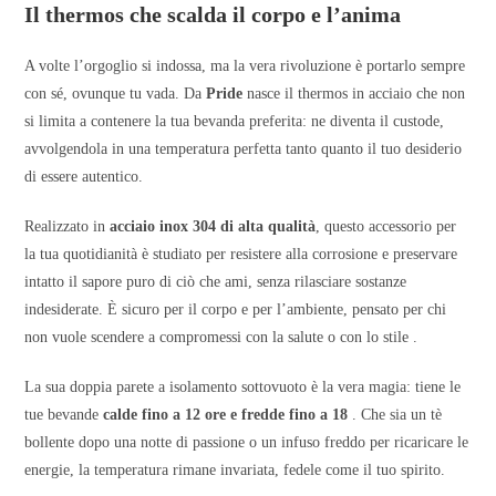
Il thermos che scalda il corpo e l’anima
A volte l’orgoglio si indossa, ma la vera rivoluzione è portarlo sempre
con sé, ovunque tu vada. Da
Pride
nasce il thermos in acciaio che non
si limita a contenere la tua bevanda preferita: ne diventa il custode,
avvolgendola in una temperatura perfetta tanto quanto il tuo desiderio
di essere autentico.
Realizzato in
acciaio inox 304 di alta qualità
, questo accessorio per
la tua quotidianità è studiato per resistere alla corrosione e preservare
intatto il sapore puro di ciò che ami, senza rilasciare sostanze
indesiderate. È sicuro per il corpo e per l’ambiente, pensato per chi
non vuole scendere a compromessi con la salute o con lo stile .
La sua doppia parete a isolamento sottovuoto è la vera magia: tiene le
tue bevande
calde fino a 12 ore e fredde fino a 18
. Che sia un tè
bollente dopo una notte di passione o un infuso freddo per ricaricare le
energie, la temperatura rimane invariata, fedele come il tuo spirito.