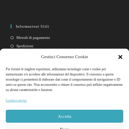
Informazioni Utili
Metodi di pagamento
Spedizioni
Resi
Gestisci Consenso Cookie
Privacy policy
Per fornire le migliori esperienze, utilizziamo tecnologie come i cookie per
Cookie policy
memorizzare e/o accedere alle informazioni del dispositivo. Il consenso a queste
tecnologie ci permetterà di elaborare dati come il comportamento di navigazione o ID
unici su questo sito. Non acconsentire o ritirare il consenso può influire negativamente
Link Rapidi
su alcune caratteristiche e funzioni.
Il mio account
Gestisci servizi
FAQ
Contattaci
Accetta