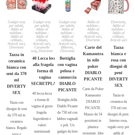
Gadget sexy
Gadget sexy
Gadget sexy
Addio al
Divertenti
,
per adulti
,
per adulti
,
per adulti
,
nubilato -
Addio al
Addio al
Addio al
Addio al
Addio al
nubilato -
nubilato -
nubilato -
nubilato -
celibato
,
Addio al
Addio al
Addio al
Addio al
Articoli vari
,
celibato
,
celibato
,
celibato
,
celibato
,
Divertenti
Articoli vari
Articoli vari
,
Articoli vari
,
Articoli vari
,
Divertenti
Caramelle
Biberon
,
Carte del
Tazza
sexy
,
Divertenti
Divertenti
Kamasutra
bianca e
Tazza in
40 Lecca lecca
Bottiglia
in stile
rosa con
ceramica
alla fragola a
con vagina
poker
disegni di
bianca con
forma di
pelosa e
DIABLO
peni
seni da 370
vagina
cannuccia
PICANTE
DIVERTY
ml
SECRETPLAY
DIABLO
SEX
DIVERTY
Carte da Poker
PICANTE
SEX
40 lecca-lecca
Kamasutra
Tazza in
a forma di
Bottiglia della
DIABLO
ceramica da
Tazza con
vagina al gusto
Diablo Picante
PICANTE.
370 ml con
disegni di seni
fragola.
da 750 ml con
Mazzo da 54
disegni di peni.
da 370 ml in
Ingredienti e
labbra vaginali
posizioni in
Interno rosa,
ceramica
valori
e peli. Un
plastica
regalo sexy per
bianca. Regalo
nutrizionali
gadget da bere
resistente. Idee
addii al
sexy e