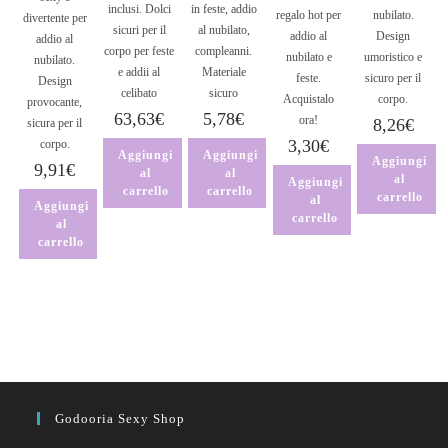
inclusi. Dolci
in feste, addio
regalo hot per
nubilato.
divertente per
sicuri per il
al nubilato,
addio al
Design
addio al
corpo per feste
compleanni.
nubilato e
umoristico e
nubilato.
e addii al
Materiale
feste.
sicuro per il
Design
celibato
sicuro
Acquistalo
corpo.
provocante,
63,63
€
5,78
€
ora!
8,26
€
sicura per il
3,30
€
corpo.
Aggiungi
Aggiungi
Aggiungi
9,91
€
al
al
al
Aggiungi
carrello
carrello
carrello
al
Aggiungi
carrello
al
carrello
Godooria Sexy Shop