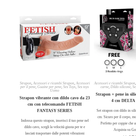
Strapon
,
Accessori e ricambi Strapon
,
Accessori
Accessori e ricambi Strapon
per il pene
,
Guaine per pene
,
Sex Toys
,
Sex toys
carne
,
Dildo silicone
,
Se
Uomo
Strapon + pene in sili
Strapon vibrante con dildo cavo da 23
4 cm DELTA
cm con telecomando FETISH
FANTASY SERIES
Set strapon con dildo in si
cm. Sicuro per il corpo, mo
Indossa questo strapon, inserisci il tuo pene nel
Perfetto per coppie che 
dildo cavo, scegli la velocità giusta per te e
Acquista su Go
lasciati trasportare dalle potenti vibrazioni