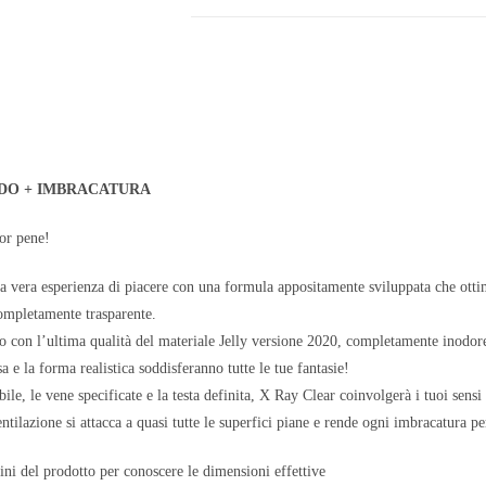
DO + IMBRACATURA
or pene!
 vera esperienza di piacere con una formula appositamente sviluppata che ottim
completamente trasparente.
o con l’ultima qualità del materiale Jelly versione 2020, completamente inodore
 e la forma realistica soddisferanno tutte le tue fantasie!
ibile, le vene specificate e la testa definita, X Ray Clear coinvolgerà i tuoi sens
ntilazione si attacca a quasi tutte le superfici piane e rende ogni imbracatura p
ni del prodotto per conoscere le dimensioni effettive