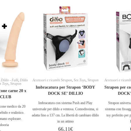
,
Dildo - Falli
,
Dildo
Accessori e ricambi Strapon
,
Sex Toys
,
Strapon
Accessori e ricamb
x Toys
,
Strapon
Imbracatura per Strapon ‘BODY
Strapon per co
cone carne 20 x
DOCK SE’ DILLIO
DOCK’
 CLUB
Imbracatura con sistema Push and Play
Strapon univers
licone medico da 20
universale per dildo a ventosa. Comodissima, si
sistema con fissagg
rbido e realistico.
adatta fino a 137 cm. La libertà di cambiare dildo
toy preferito per p
amano esplorare.
in un attimo
dooria
66,11
€