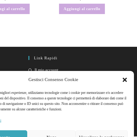
gi al carrello
Aggiungi al carrello
Link Rapidi
Il mio account
FAQ
Gestisci Consenso Cookie
Contattaci
 migliori esperienze, utilizziamo tecnologie come i cookie per memorizzare e/o accedere
oni del dispositivo. Il consenso a queste tecnologie ci permetterà di elaborare dati come il
di navigazione o ID unici su questo sito. Non acconsentire o ritirare il consenso può
vamente su alcune caratteristiche e funzioni.
i