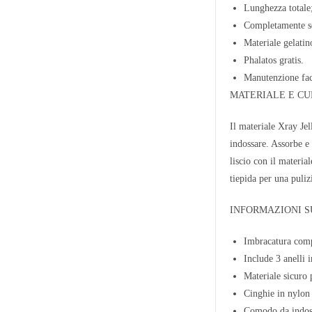
Lunghezza totale
Completamente s
Materiale gelatin
Phalatos gratis.
Manutenzione fac
MATERIALE E C
Il materiale Xray Jel
indossare. Assorbe e
liscio con il materi
tiepida per una puliz
INFORMAZIONI S
Imbracatura comp
Include 3 anelli 
Materiale sicuro 
Cinghie in nylon 
Comodo da indos