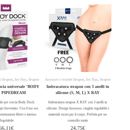
i Strapon
,
Sex Toys
,
Strapon
Accessori e ricambi Strapon
,
Sex Toys
,
Strapon
scia universale ‘BODY
Imbracatura strapon con 3 anelli in
 PIPEDREAM
silicone (S, M, L) X RAY
ale per coscia Body Dock:
Imbracatura strapon X RAY con 3 anelli in
io brevettato. Usa il tuo sex
silicone. Design lussuoso, cinghie regolabili e
enetrazioni libere e intense.
materiali sicuri per il corpo. Perfetta per un
Regolabile
controllo totale
66,11
€
24,75
€