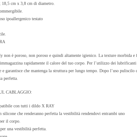
; 18,5 cm x 3,8 cm di diametro.
ommergibile.
oso ipoallergenico testato
ile.
URA
ly non è poroso, non poroso e quindi altamente igienico. La texture morbida e fle
 immagazzina rapidamente il calore del tuo corpo. Per l’utilizzo dei lubrificant
ale e garantisce che mantenga la struttura per lungo tempo. Dopo l’uso puliscilo
ia perfetta.
UL CABLAGGIO:
atibile con tutti i dildo X RAY
in silicone che renderanno perfetta la vestibilità rendendovi entrambi uno
per il corpo.
per una vestibilità perfetta.
sare