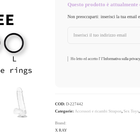
Questo prodotto è attualmente 
Non preoccuparti: inserisci la tua email 
Ho letto ed accetto l'
l’Informativa sulla privac
COD:
D-227442
Categorie:
Accessori e ricambi Strapon
,
Sex Toys
Brand:
X RAY