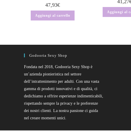
41,27
47,93
€
Aggiungi al c
Aggiungi al carrello
Godooria Sexy Shop
Fondata nel 2018, Godooria Sexy Shop è
un’azienda pionieristica nel settore
dell’intrattenimento per adulti. Con una vasta
gamma di prodotti innovativi e di qualità, ci
dedichiamo a offrire esperienze indimenticabili,
rispettando sempre la privacy e le preferenze
dei nostri clienti. La nostra passione ci guida
nel creare momenti unici.