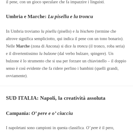
il pene, con un gioco speculare che fa impazzire i linguisti.
Umbria e Marche:
Lu pisellu e lu troncu
In Umbria troviamo
lu pisellu
(pisello) e
lu bischero
(termine che
altrove significa sempliciotto, qui indica il pene con un tono bonario).
Nelle
Marche
(zona di Ancona) si dice
lu troncu
(il tronco, roba seria)
e il divertentissimo
lu bulzone
(dal verbo bulzare, spingere). Un
bulzone è lo strumento che si usa per forzare un chiavistello – il doppio
senso è così evidente che fa ridere perfino i bambini (quelli grandi,
ovviamente).
SUD ITALIA: Napoli, la creatività assoluta
Campania:
O’ pere e o’ ciucciu
I napoletani sono campioni in questa classifica.
O’ pere
è il pero,