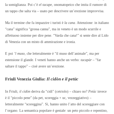
la somiglianza. Poi c’è
el tacape
, onomatopeico che imita il rumore di
un tappo che salta via – usato per descrivere un’erezione improvvisa.
Ma il termine che fa impazzire i turisti è
la cana
. Attenzione: in italiano
“cana” significa “grossa canna”, ma in veneto è un modo scurrile e
affettuoso insieme per dire pene. “Varda che cana!” si sente dire al Lido
di Venezia con un misto di ammirazione e ironia.
E poi
’l muso
, che letteralmente è “il muso dell’animale”, ma per
estensione il glande. I veneti hanno anche un verbo:
tacapàr
– “far
saltare il tappo” – cioè avere un’erezione.
Friuli Venezia Giulia:
Il cidòn e il petüc
In Friuli,
il cidòn
deriva da “cidì” (cetriolo) – chiaro no?
Petüc
invece
è il “piccolo pene” (da pet, scoreggia + uc, vezzeggiativo) –
letteralmente “scoreggina”. Sì, hanno unito l’atto del scoreggiare con
l’organo. La semantica popolare è geniale: un peto piccolo e repentino,