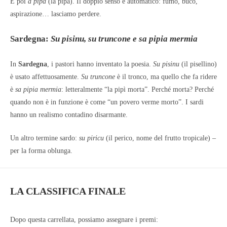
E poi
a pipa
(la pipa). Il doppio senso è automatico: fumo, buco,
aspirazione… lasciamo perdere.
Sardegna:
Su pisinu, su truncone e sa pipia mermia
In
Sardegna
, i pastori hanno inventato la poesia.
Su pisinu
(il pisellino)
è usato affettuosamente.
Su truncone
è il tronco, ma quello che fa ridere
è
sa pipia mermia
: letteralmente “la pipì morta”. Perché morta? Perché
quando non è in funzione è come “un povero verme morto”. I sardi
hanno un realismo contadino disarmante.
Un altro termine sardo:
su piricu
(il perico, nome del frutto tropicale) –
per la forma oblunga.
LA CLASSIFICA FINALE
Dopo questa carrellata, possiamo assegnare i premi: