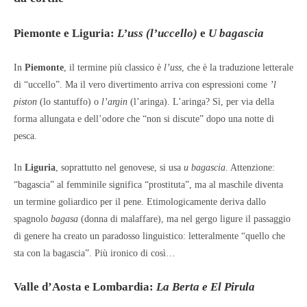
Piemonte e Liguria:
L’uss (l’uccello)
e
U bagascia
In
Piemonte
, il termine più classico è
l’uss
, che è la traduzione letterale
di “uccello”. Ma il vero divertimento arriva con espressioni come
’l
piston
(lo stantuffo) o
l’argin
(l’aringa). L’aringa? Sì, per via della
forma allungata e dell’odore che “non si discute” dopo una notte di
pesca.
In
Liguria
, soprattutto nel genovese, si usa
u bagascia
. Attenzione:
“bagascia” al femminile significa “prostituta”, ma al maschile diventa
un termine goliardico per il pene. Etimologicamente deriva dallo
spagnolo
bagasa
(donna di malaffare), ma nel gergo ligure il passaggio
di genere ha creato un paradosso linguistico: letteralmente “quello che
sta con la bagascia”. Più ironico di così…
Valle d’Aosta e Lombardia:
La Berta e El Pirula