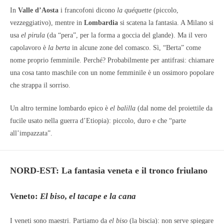
In
Valle d’Aosta
i francofoni dicono
la quéquette
(piccolo,
vezzeggiativo), mentre in
Lombardia
si scatena la fantasia. A Milano si
usa
el pirula
(da “pera”, per la forma a goccia del glande). Ma il vero
capolavoro è
la berta
in alcune zone del comasco. Sì, “Berta” come
nome proprio femminile. Perché? Probabilmente per antifrasi: chiamare
una cosa tanto maschile con un nome femminile è un ossimoro popolare
che strappa il sorriso.
Un altro termine lombardo epico è
el balilla
(dal nome del proiettile da
fucile usato nella guerra d’Etiopia): piccolo, duro e che “parte
all’impazzata”.
NORD-EST: La fantasia veneta e il tronco friulano
Veneto:
El biso, el tacape e la cana
I veneti sono maestri. Partiamo da
el biso
(la biscia): non serve spiegare