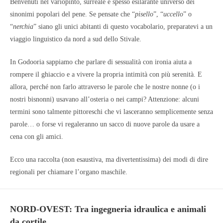
Benvenuti nel variopinto, surreale e spesso esilarante universo dei
sinonimi popolari del pene. Se pensate che “
pisello
”, “
uccello
” o
“
nerchia
” siano gli unici abitanti di questo vocabolario, preparatevi a un
viaggio linguistico da nord a sud dello Stivale.
In Godooria sappiamo che parlare di sessualità con ironia aiuta a
rompere il ghiaccio e a vivere la propria intimità con più serenità. E
allora, perché non farlo attraverso le parole che le nostre nonne (o i
nostri bisnonni) usavano all’osteria o nei campi? Attenzione: alcuni
termini sono talmente pittoreschi che vi lasceranno semplicemente senza
parole… o forse vi regaleranno un sacco di nuove parole da usare a
cena con gli amici.
Ecco una raccolta (non esaustiva, ma divertentissima) dei modi di dire
regionali per chiamare l’organo maschile.
NORD-OVEST: Tra ingegneria idraulica e animali
da cortile