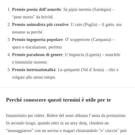
Premio poesia dell’assurdo
:
Sa pipia mermia
(Sardegna) –
“pene morto” da brividi.
Premio animalista più creativo
:
U cato
(Puglia) – il gatto, ma
nessuno sa perché.
Premio ingegneria popolare
:
O’ scuppettone
(Campania) –
sparo e eiaculazione, perfetto.
Premio paradosso di genere
:
U bagascia (Liguria)
– maschile
e femminile insieme.
Premio internazionalità
:
La quéquette
(Val d’Aosta) – chic e
volgare allo stesso tempo.
Perché conoscere questi termini è utile per te
Innanzitutto per ridere. Ridere del sesso abbassa l’ansia da prestazione.
In secondo luogo, quando entri in un sexy shop, chiedere un
“massaggiatore” con un sorriso e magari chiamandolo “o’ ciucciu” può