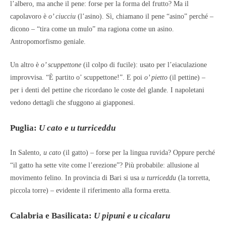
l’albero, ma anche il pene: forse per la forma del frutto? Ma il
capolavoro è
o’ ciucciu
(l’asino). Sì, chiamano il pene “asino” perché –
dicono – “tira come un mulo” ma ragiona come un asino.
Antropomorfismo geniale.
Un altro è
o’ scuppettone
(il colpo di fucile): usato per l’eiaculazione
improvvisa. “È partito o’ scuppettone!”. E poi
o’ pietto
(il pettine) –
per i denti del pettine che ricordano le coste del glande. I napoletani
vedono dettagli che sfuggono ai giapponesi.
Puglia:
U cato e u turriceddu
In Salento,
u cato
(il gatto) – forse per la lingua ruvida? Oppure perché
“il gatto ha sette vite come l’erezione”? Più probabile: allusione al
movimento felino. In provincia di Bari si usa
u turriceddu
(la torretta,
piccola torre) – evidente il riferimento alla forma eretta.
Calabria e Basilicata:
U pipuni e u cicalaru