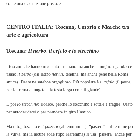
come una eiaculazione precoce.
CENTRO ITALIA: Toscana, Umbria e Marche tra
arte e agricoltura
Toscana:
Il nerbo, il cefalo e lo stecchino
I toscani, che hanno inventato l’italiano ma anche le migliori parolacce,
usano
il nerbo
(dal latino
nervus
, tendine, ma anche pene nella Roma
antica). Dante ne sarebbe orgoglioso. Più popolare è
il cefalo
(il pesce,
per la forma allungata e la testa larga come il glande).
E poi
lo stecchino
: ironico, perché lo stecchino è sottile e fragile. Usato
per autoderidersi o per prendere in giro l’amico.
Ma il top toscano è
il passera
(al femminile!): “passera” è il termine per
la vulva, ma in alcune zone (tipo Maremma) si usa “passera” anche per