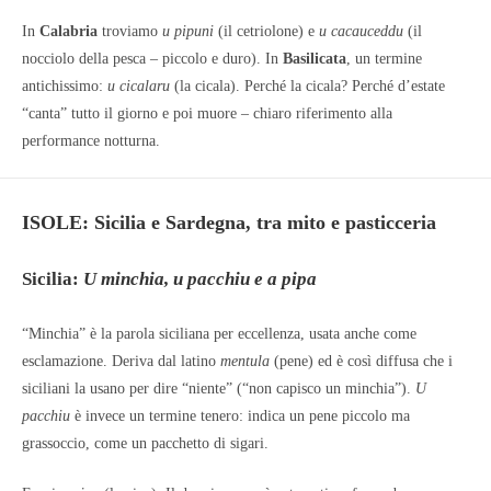
In
Calabria
troviamo
u pipuni
(il cetriolone) e
u cacauceddu
(il
nocciolo della pesca – piccolo e duro). In
Basilicata
, un termine
antichissimo:
u cicalaru
(la cicala). Perché la cicala? Perché d’estate
“canta” tutto il giorno e poi muore – chiaro riferimento alla
performance notturna.
ISOLE: Sicilia e Sardegna, tra mito e pasticceria
Sicilia:
U minchia, u pacchiu e a pipa
“Minchia” è la parola siciliana per eccellenza, usata anche come
esclamazione. Deriva dal latino
mentula
(pene) ed è così diffusa che i
siciliani la usano per dire “niente” (“non capisco un minchia”).
U
pacchiu
è invece un termine tenero: indica un pene piccolo ma
grassoccio, come un pacchetto di sigari.