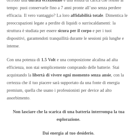
offrono una
durata eccezionale
e una tenuta di carica che resiste al
tempo: puoi conservarle fino a 7 anni pronte all’uso senza perdere
efficacia. Il vero vantaggio? La loro
affidabilità totale
. Dimentica le
preoccupazioni legate a perdite di liquidi o surriscaldamenti: la
struttura è studiata per essere
sicura per il corpo
e per i tuoi
dispositivi, garantendoti tranquillità durante le sessioni più lunghe e
intense.
Con una potenza di
1.5 Volt
e una composizione alcalina ad alta
efficienza, non stai semplicemente comprando delle batterie. Stai
acquistando la
libertà di vivere ogni momento senza ansie
, con la
certezza che il tuo piacere sarà supportato da una fonte di energia
premium, quella che usano i professionisti per device ad alto
assorbimento.
Non lasciare che la scarica di una batteria interrompa la tua
esplorazione.
Dai energia al tuo desiderio.