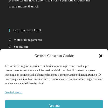
preferenze dei nostri clienti. La nostra passione ci guida nel
creare momenti unici.
Informazioni Utili
Metodi di pagamento
Spedizioni
Resi
Gestisci Consenso Cookie
Privacy policy
Per fornire le migliori esperienze, utilizziamo tecnologie come i cookie per
Cookie policy
memorizzare e/o accedere alle informazioni del dispositivo. Il consenso a queste
tecnologie ci permetterà di elaborare dati come il comportamento di navigazione o ID
unici su questo sito. Non acconsentire o ritirare il consenso può influire negativamente
Link Rapidi
su alcune caratteristiche e funzioni.
Il mio account
Gestisci servizi
FAQ
Contattaci
Accetta