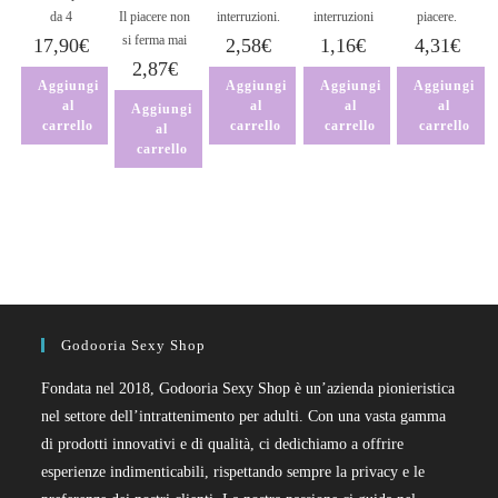
da 4
Il piacere non
interruzioni.
interruzioni
piacere.
si ferma mai
17,90
€
2,58
€
1,16
€
4,31
€
2,87
€
Aggiungi
Aggiungi
Aggiungi
Aggiungi
al
al
al
al
Aggiungi
carrello
carrello
carrello
carrello
al
carrello
Godooria Sexy Shop
Fondata nel 2018, Godooria Sexy Shop è un’azienda pionieristica
nel settore dell’intrattenimento per adulti. Con una vasta gamma
di prodotti innovativi e di qualità, ci dedichiamo a offrire
esperienze indimenticabili, rispettando sempre la privacy e le