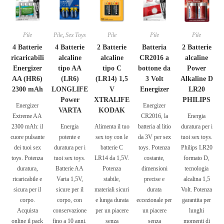
Pile
Pile
,
Sex Toys
Pile
Pile
Pile
4 Batterie
4 Batterie
2 Batterie
Batteria
2 Batterie
ricaricabili
alcaline
alcaline
CR2016 a
alcaline
Energizer
tipo AA
tipo C
bottone da
Power
AA (HR6)
(LR6)
(LR14) 1,5
3 Volt
Alkaline D
2300 mAh
LONGLIFE
V
Energizer
LR20
Power
XTRALIFE
PHILIPS
Energizer
Energizer
VARTA
KODAK
Extreme AA
CR2016, la
Energia
2300 mAh: il
Energia
Alimenta il tuo
batteria al litio
duratura per i
cuore pulsante
potente e
sex toy con le
da 3V per sex
tuoi sex toys.
dei tuoi sex
duratura per i
batterie C
toys. Potenza
Philips LR20
toys. Potenza
tuoi sex toys.
LR14 da 1,5V.
costante,
formato D,
duratura,
Batterie AA
Potenza
dimensioni
tecnologia
ricaricabile e
Varta 1,5V,
stabile,
precise e
alcalina 1,5
sicura per il
sicure per il
materiali sicuri
durata
Volt. Potenza
corpo.
corpo, con
e lunga durata
eccezionale per
garantita per
Acquista
conservazione
per un piacere
un piacere
lunghi
online il pack
fino a 10 anni.
senza
senza
momenti di