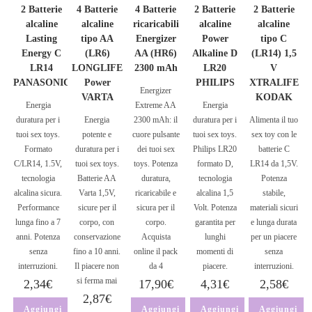
2 Batterie
4 Batterie
4 Batterie
2 Batterie
2 Batterie
alcaline
alcaline
ricaricabili
alcaline
alcaline
Lasting
tipo AA
Energizer
Power
tipo C
Energy C
(LR6)
AA (HR6)
Alkaline D
(LR14) 1,5
LR14
LONGLIFE
2300 mAh
LR20
V
PANASONIC
Power
PHILIPS
XTRALIFE
Energizer
VARTA
KODAK
Energia
Extreme AA
Energia
duratura per i
Energia
2300 mAh: il
duratura per i
Alimenta il tuo
tuoi sex toys.
potente e
cuore pulsante
tuoi sex toys.
sex toy con le
Formato
duratura per i
dei tuoi sex
Philips LR20
batterie C
C/LR14, 1.5V,
tuoi sex toys.
toys. Potenza
formato D,
LR14 da 1,5V.
tecnologia
Batterie AA
duratura,
tecnologia
Potenza
alcalina sicura.
Varta 1,5V,
ricaricabile e
alcalina 1,5
stabile,
Performance
sicure per il
sicura per il
Volt. Potenza
materiali sicuri
lunga fino a 7
corpo, con
corpo.
garantita per
e lunga durata
anni. Potenza
conservazione
Acquista
lunghi
per un piacere
senza
fino a 10 anni.
online il pack
momenti di
senza
interruzioni.
Il piacere non
da 4
piacere.
interruzioni.
si ferma mai
2,34
€
17,90
€
4,31
€
2,58
€
2,87
€
Aggiungi
Aggiungi
Aggiungi
Aggiungi