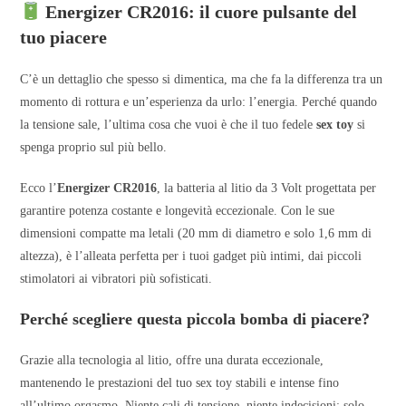
Energizer CR2016: il cuore pulsante del
tuo piacere
C’è un dettaglio che spesso si dimentica, ma che fa la differenza tra un
momento di rottura e un’esperienza da urlo: l’energia. Perché quando
la tensione sale, l’ultima cosa che vuoi è che il tuo fedele
sex toy
si
spenga proprio sul più bello.
Ecco l’
Energizer CR2016
, la batteria al litio da 3 Volt progettata per
garantire potenza costante e longevità eccezionale. Con le sue
dimensioni compatte ma letali (20 mm di diametro e solo 1,6 mm di
altezza), è l’alleata perfetta per i tuoi gadget più intimi, dai piccoli
stimolatori ai vibratori più sofisticati.
Perché scegliere questa piccola bomba di piacere?
Grazie alla tecnologia al litio, offre una durata eccezionale,
mantenendo le prestazioni del tuo sex toy stabili e intense fino
all’ultimo orgasmo. Niente cali di tensione, niente indecisioni: solo