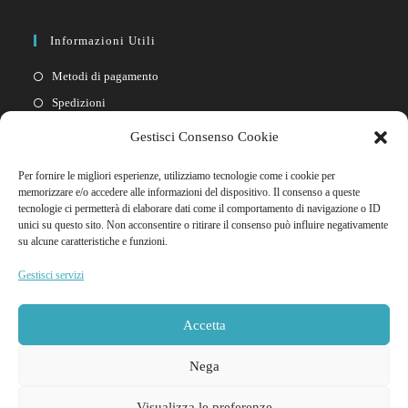
Informazioni Utili
Metodi di pagamento
Spedizioni
Resi
Gestisci Consenso Cookie
Privacy policy
Per fornire le migliori esperienze, utilizziamo tecnologie come i cookie per
Cookie policy
memorizzare e/o accedere alle informazioni del dispositivo. Il consenso a queste
tecnologie ci permetterà di elaborare dati come il comportamento di navigazione o ID
unici su questo sito. Non acconsentire o ritirare il consenso può influire negativamente
Link Rapidi
su alcune caratteristiche e funzioni.
Il mio account
Gestisci servizi
FAQ
Contattaci
Accetta
Nega
Visualizza le preferenze