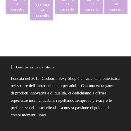
al
al
al
al
Aggiungi
carrello
carrello
carrello
carrello
al
carrello
Godooria Sexy Shop
Fondata nel 2018, Godooria Sexy Shop è un’azienda pionieristica
nel settore dell’intrattenimento per adulti. Con una vasta gamma
di prodotti innovativi e di qualità, ci dedichiamo a offrire
esperienze indimenticabili, rispettando sempre la privacy e le
preferenze dei nostri clienti. La nostra passione ci guida nel
creare momenti unici.