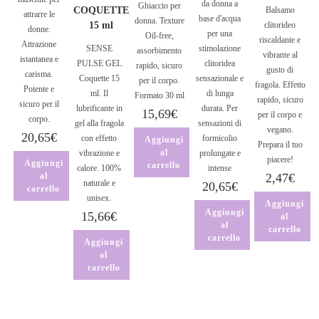
da donna a
Ghiaccio per
COQUETTE
Balsamo
attrarre le
base d'acqua
donna. Texture
15 ml
clitorideo
donne.
per una
Oil-free,
riscaldante e
Attrazione
SENSE
stimolazione
assorbimento
vibrante al
istantanea e
PULSE GEL
clitoridea
rapido, sicuro
gusto di
carisma.
Coquette 15
sensazionale e
per il corpo.
fragola. Effetto
Potente e
ml. Il
di lunga
Formato 30 ml
rapido, sicuro
sicuro per il
lubrificante in
durata. Per
15,69
€
per il corpo e
corpo.
gel alla fragola
sensazioni di
vegano.
20,65
€
con effetto
formicolio
Aggiungi
Prepara il tuo
al
vibrazione e
prolungate e
piacere!
Aggiungi
carrello
calore. 100%
intense
al
2,47
€
naturale e
20,65
€
carrello
unisex.
Aggiungi
Aggiungi
15,66
€
al
al
carrello
carrello
Aggiungi
al
carrello