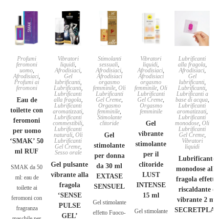
Profumi
Vibratori
Stimolanti
Vibratori
Lubrificanti
feromoni
liquidi
,
sessuali
,
liquidi
,
alla fragola
,
uomo
,
Afrodisiaci
,
Afrodisiaci
,
Afrodisiaci
,
Afrodisiaci
,
Afrodisiaci
,
Gel
Afrodisiaci
Afrodisiaci
Gel
Profumi ai
lubrificanti
,
orgasmo
orgasmo
lubrificanti
,
feromoni
Lubrificanti
,
femminile
,
Oli
femminile
,
Oli
Lubrificanti
,
Lubrificanti
Lubrificanti
Lubrificanti
Lubrificanti a
Eau de
alla fragola
,
Gel Creme
,
Gel Creme
,
base di acqua
,
Lubrificanti
Orgasmo
Orgasmo
Lubrificanti
toilette con
aromatizzati
,
femminile
,
femminile
aromatizzati
,
Lubrificanti
Stimolante
Lubrificanti
feromoni
commestibili
,
clitoride
Gel
monodose
,
Oli
Lubrificanti
Lubrificanti
per uomo
vibrante
naturali
,
Oli
Gel
Gel Creme
,
‘SMAK’ 50
Lubrificanti
Vibratori
stimolante
stimolante
Gel Creme
,
liquidi
ml RUF
Sesso orale
per il
per donna
Lubrificante
Gel pulsante
clitoride
da 30 ml
SMAK da 50
monodose alla
vibrante alla
LUST
EXTASE
ml: eau de
fragola effetto
fragola
INTENSE
SENSUEL
toilette ai
riscaldante e
‘SENSE
15 ml
feromoni con
vibrante 2 ml
Gel stimolante
PULSE
fragranza
SECRETPLA
Gel stimolante
effetto Fuoco-
GEL’
maschile per