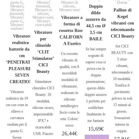
punto G
,
Vibratori
Vibratori in
Donna
Vibratori
,
femminili
,
silicone
,
Doppio
Vibratori
Vibratori in
Vibratori mini
Palline di
dildo
femminili
,
silicone
,
Kegel
Vibratori
Vibratori mini
,
Vibratore a
azzurro da
punto G
,
Vibratori
vibranti con
forma di
Vibratori
ricaricabili
44,5 cm Ø
realistici
telecomando
rossetto Rosso
Vibratore
3,5 cm
Vibratore
CICI Beauty
CALIFORNI
per
BAILE
realistico a
A Exotics
clitoride
Set CICI
batterie da 19
Se hai sempre
‘CLIT
BEAUTY con
Un rossetto
cm
sognato di
Stimulator’
3 sfere
vibrante di
‘PENETRATING
sapere cosa si
CICI
vibranti,
qualità, con 8
PLEASURES’
prova con la
Beauty
telecomando e
incredibili
SEVEN
doppia
10 modalità.
modalità di
CREATIONS
Stimolatore
penetrazione,
Tonifica il
vibrazione,
clitorideo CICI
questo dildo
Vibratore
pavimento
realizzato in
Beauty: 10
doppio azzurro
realistico da 19
pelvico in soli
silicone
modalità,
è perfetto per
cm con vene in
15 minuti al
antiallergico
silicone sicuro,
soddisfare
rilievo e
giorno.
liscio come la
impermeabile
finalmente le
curvatura
Sensazioni
seta. Colore:
IPX7 e
tue fantasie
studiata per il
intense in
rosso
ricaricabile
15,69
€
punto G.
coppia.
26,44
€
USB. Piacere
Seven
57,81
€