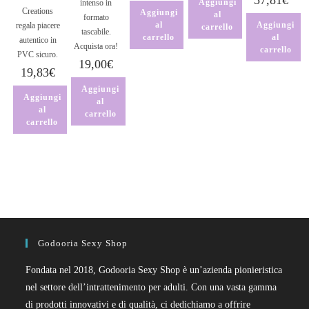
Aggiungi
intenso in
Creations
Aggiungi
al
formato
al
Aggiungi
regala piacere
carrello
tascabile.
carrello
al
autentico in
Acquista ora!
carrello
PVC sicuro.
19,00
€
19,83
€
Aggiungi
Aggiungi
al
al
carrello
carrello
Godooria Sexy Shop
Fondata nel 2018, Godooria Sexy Shop è un’azienda pionieristica
nel settore dell’intrattenimento per adulti. Con una vasta gamma
di prodotti innovativi e di qualità, ci dedichiamo a offrire