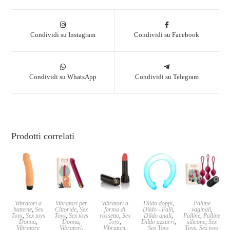
Condividi su Instagram
Condividi su Facebook
Condividi su WhatsApp
Condividi su Telegram
Prodotti correlati
Vibratori a
Vibratori per
Vibratori a
Dildo doppi
,
Palline
batterie
,
Sex
Clitoride
,
Sex
forma di
Dildo - Falli
,
vaginali
,
Toys
,
Sex toys
Toys
,
Sex toys
rossetto
,
Sex
Dildo anali
,
Palline
,
Palline
Donna
,
Donna
,
Toys
,
Dildo azzurri
,
silicone
,
Sex
Vibratore
Vibratori
,
Vibratori
,
Sex Toys
Toys
,
Sex toys