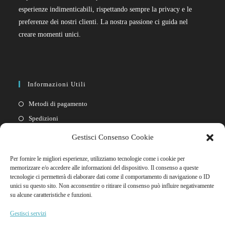
esperienze indimenticabili, rispettando sempre la privacy e le
preferenze dei nostri clienti. La nostra passione ci guida nel
creare momenti unici.
Informazioni Utili
Metodi di pagamento
Spedizioni
Resi
Gestisci Consenso Cookie
Privacy policy
Per fornire le migliori esperienze, utilizziamo tecnologie come i cookie per
Cookie policy
memorizzare e/o accedere alle informazioni del dispositivo. Il consenso a queste
tecnologie ci permetterà di elaborare dati come il comportamento di navigazione o ID
unici su questo sito. Non acconsentire o ritirare il consenso può influire negativamente
Link Rapidi
su alcune caratteristiche e funzioni.
Il mio account
Gestisci servizi
FAQ