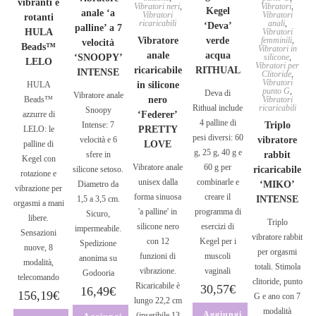
vibranti e
Vibratori neri
,
Vibratori
,
Kegel
anale ‘a
Vibratori
Vibratori
rotanti
ricaricabili
anali
,
‘Deva’
palline’ a 7
HULA
Vibratori
Vibratore
verde
femminili
,
velocità
Beads™
Vibratori in
anale
acqua
‘SNOOPY’
silicone
,
LELO
Vibratori per
ricaricabile
RITHUAL
INTENSE
Clitoride
,
Vibratori
HULA
in silicone
punto G
,
Deva di
Vibratore anale
Beads™
nero
Vibratori
Rithual include
ricaricabili
Snoopy
azzurre di
‘Federer’
4 palline di
Intense: 7
Triplo
LELO: le
PRETTY
pesi diversi: 60
velocità e 6
vibratore
palline di
LOVE
g, 25 g, 40 g e
sfere in
rabbit
Kegel con
Vibratore anale
60 g per
silicone setoso.
ricaricabile
rotazione e
unisex dalla
combinarle e
Diametro da
‘MIKO’
vibrazione per
forma sinuosa
creare il
1,5 a 3,5 cm.
INTENSE
orgasmi a mani
'a palline' in
programma di
Sicuro,
libere.
Triplo
silicone nero
esercizi di
impermeabile.
Sensazioni
vibratore rabbit
con 12
Kegel per i
Spedizione
nuove, 8
per orgasmi
funzioni di
muscoli
anonima su
modalità,
totali. Stimola
vibrazione.
vaginali
Godooria
telecomando
clitoride, punto
Ricaricabile è
30,57
€
16,49
€
156,19
€
G e ano con 7
lungo 22,2 cm
modalità
Aggiungi
(inseribile 13