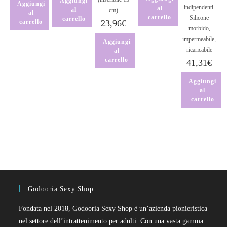
Aggiungi
Aggiungi
indipendenti.
al
al
cm)
al
carrello
Silicone
carrello
carrello
23,96
€
morbido,
impermeabile,
Aggiungi
ricaricabile
al
carrello
41,31
€
Aggiungi
al
carrello
Godooria Sexy Shop
Fondata nel 2018, Godooria Sexy Shop è un’azienda pionieristica
nel settore dell’intrattenimento per adulti. Con una vasta gamma