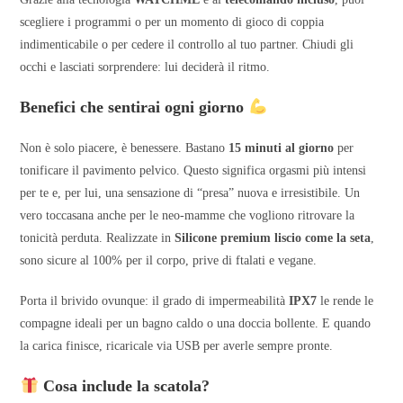
scegliere i programmi o per un momento di gioco di coppia
indimenticabile o per cedere il controllo al tuo partner. Chiudi gli
occhi e lasciati sorprendere: lui deciderà il ritmo.
Benefici che sentirai ogni giorno
Non è solo piacere, è benessere. Bastano
15 minuti al giorno
per
tonificare il pavimento pelvico. Questo significa orgasmi più intensi
per te e, per lui, una sensazione di “presa” nuova e irresistibile. Un
vero toccasana anche per le neo-mamme che vogliono ritrovare la
tonicità perduta. Realizzate in
Silicone premium liscio come la seta
,
sono sicure al 100% per il corpo, prive di ftalati e vegane.
Porta il brivido ovunque: il grado di impermeabilità
IPX7
le rende le
compagne ideali per un bagno caldo o una doccia bollente. E quando
la carica finisce, ricaricale via USB per averle sempre pronte.
Cosa include la scatola?