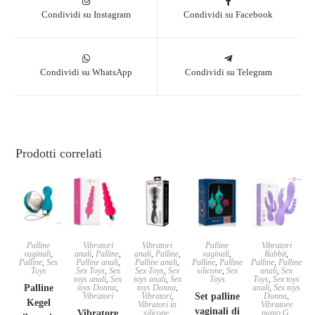
Condividi su Instagram
Condividi su Facebook
Condividi su WhatsApp
Condividi su Telegram
Prodotti correlati
Palline
Vibratori
Vibratori
Palline
Vibratori
vaginali
,
anali
,
Palline
,
anali
,
Palline
,
vaginali
,
Rabbit
,
Palline
,
Sex
Palline anali
,
Palline anali
,
Palline
,
Palline
Palline
,
Palline
Toys
Sex Toys
,
Sex
Sex Toys
,
Sex
silicone
,
Sex
anali
,
Sex
toys anali
,
Sex
toys anali
,
Sex
Toys
Toys
,
Sex toys
Palline
toys Donna
,
toys Donna
,
anali
,
Sex toys
Vibratori
Vibratori
,
Set palline
Donna
,
Kegel
Vibratori in
Vibratore
vaginali di
Vibratore
silicone
,
punto G
,