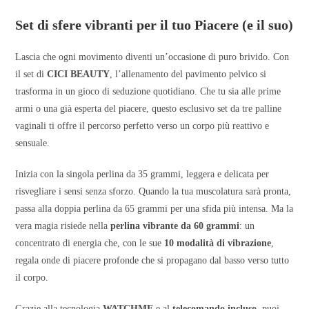
Set di sfere vibranti per il tuo Piacere (e il suo)
Lascia che ogni movimento diventi un’occasione di puro brivido. Con
il set di
CICI BEAUTY
, l’allenamento del pavimento pelvico si
trasforma in un gioco di seduzione quotidiano. Che tu sia alle prime
armi o una già esperta del piacere, questo esclusivo set da tre palline
vaginali ti offre il percorso perfetto verso un corpo più reattivo e
sensuale.
Inizia con la singola perlina da 35 grammi, leggera e delicata per
risvegliare i sensi senza sforzo. Quando la tua muscolatura sarà pronta,
passa alla doppia perlina da 65 grammi per una sfida più intensa. Ma la
vera magia risiede nella
perlina vibrante da 60 grammi
: un
concentrato di energia che, con le sue
10 modalità di vibrazione
,
regala onde di piacere profonde che si propagano dal basso verso tutto
il corpo.
Grazie alla tecnologia
WATCHME
e al
telecomando incluso
, puoi