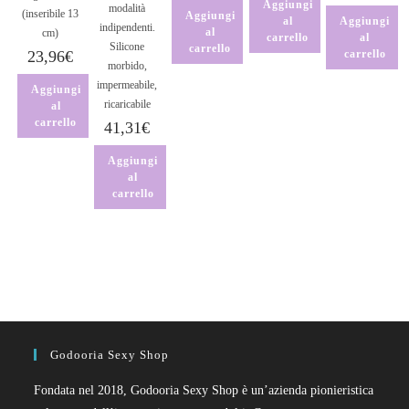
Aggiungi
modalità
(inseribile 13
Aggiungi
al
Aggiungi
indipendenti.
al
cm)
carrello
al
Silicone
carrello
23,96
€
carrello
morbido,
impermeabile,
Aggiungi
ricaricabile
al
carrello
41,31
€
Aggiungi
al
carrello
Godooria Sexy Shop
Fondata nel 2018, Godooria Sexy Shop è un’azienda pionieristica