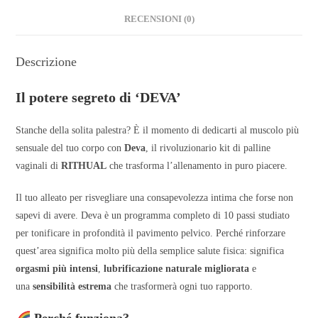
RECENSIONI (0)
Descrizione
Il potere segreto di ‘DEVA’
Stanche della solita palestra? È il momento di dedicarti al muscolo più
sensuale del tuo corpo con
Deva
, il rivoluzionario kit di palline
vaginali di
RITHUAL
che trasforma l’allenamento in puro piacere.
Il tuo alleato per risvegliare una consapevolezza intima che forse non
sapevi di avere. Deva è un programma completo di 10 passi studiato
per tonificare in profondità il pavimento pelvico. Perché rinforzare
quest’area significa molto più della semplice salute fisica: significa
orgasmi più intensi
,
lubrificazione naturale migliorata
e
una
sensibilità estrema
che trasformerà ogni tuo rapporto.
Perché funziona?