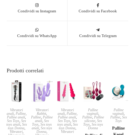
Condividi su Instagram
Condividi su Facebook
Condividi su WhatsApp
Condividi su Telegram
Prodotti correlati
Vibratori
Vibratori
Vibratori
Palline
Palline
anali
,
Palline
,
Rabbit
,
anali
,
Palline
,
vaginali
,
vaginali
,
Palline anali
,
Palline
,
Palline
Palline anali
,
Palline
,
Palline
Palline
,
Sex
Sex Toys
,
Sex
anali
,
Sex
Sex Toys
,
Sex
silicone
,
Sex
Toys
toys anali
,
Sex
Toys
,
Sex toys
toys anali
,
Sex
Toys
,
Sex toys
toys Donna
,
anali
,
Sex toys
toys Donna
,
Donna
Palline
Vibratori
,
Donna
,
Vibratori
Kegel