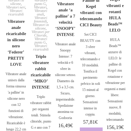
Vibratori in
Vibratore
Palline di
silicone
,
punto G
,
Vibratore
vibranti e
Kegel
Vibratori neri
,
Vibratori
,
anale ‘a
Vibratori
Vibratori
rotanti
vibranti con
ricaricabili
anali
,
palline’ a 7
Vibratori
HULA
telecomando
Vibratore
femminili
,
velocità
Beads™
Vibratori in
CICI Beauty
anale
silicone
,
‘SNOOPY’
LELO
Vibratori per
ricaricabile
INTENSE
Set CICI
Clitoride
,
Vibratori
in silicone
HULA
BEAUTY con
punto G
,
Vibratore anale
nero
Vibratori
Beads™
3 sfere
ricaricabili
Snoopy
‘Federer’
azzurre di
vibranti,
Triplo
Intense: 7
PRETTY
LELO: le
telecomando e
vibratore
velocità e 6
LOVE
palline di
10 modalità.
rabbit
sfere in
Kegel con
Tonifica il
Vibratore anale
ricaricabile
silicone setoso.
rotazione e
pavimento
unisex dalla
‘MIKO’
Diametro da
vibrazione per
pelvico in soli
forma sinuosa
INTENSE
1,5 a 3,5 cm.
orgasmi a mani
15 minuti al
'a palline' in
Sicuro,
libere.
giorno.
Triplo
silicone nero
impermeabile.
Sensazioni
Sensazioni
vibratore rabbit
con 12
Spedizione
nuove, 8
intense in
per orgasmi
funzioni di
anonima su
modalità,
coppia.
totali. Stimola
vibrazione.
Godooria
telecomando
57,81
€
clitoride, punto
Ricaricabile è
16,49
€
156,19
€
G e ano con 7
lungo 22,2 cm