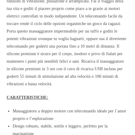
funzioni di vibrazione, pulsazione e arrampicata. Fai il viaggio della
tua vita e goditi il piacere proprio come piace a te grazie ai motori
elettrici controllati in modo indipendente. Un telecomando facile da
toccare rende il ciclo delle opzioni orgasmiche un gioco da ragazzi.
Porta questo massaggiatore impermeabile per un tuffo e goditi le
potenti vibrazioni ovunque tu voglia bagnarti, oppure usa il divertente
telecomando per goderti una portata fino a 10 metri di distanza. Il
silicone premium è sicuro per il corpo, inodore e privo di ftalati per
mantenere i punti più sensibili felici e sani. Ricarica il massaggiatore
in silicone premium in 3 ore con il cavo di ricarica USB incluso per
goderti 55 minuti di stimolazione ad alta velocità o 100 minuti di
vibrazioni a bassa velocità.
CARATTERISTICHE:
Massaggiatore a doppio motore con telecomando ideale per l’amor
proprio e l’esplorazione
Design robusto, stabile, sottile e leggero, perfetto per la
macinazione