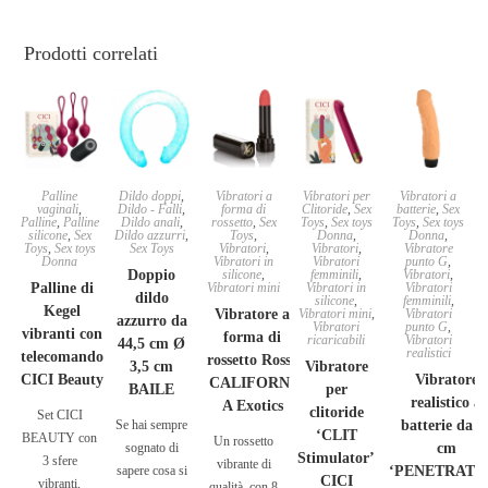
Prodotti correlati
Palline
Dildo doppi
,
Vibratori a
Vibratori per
Vibratori a
vaginali
,
Dildo - Falli
,
forma di
Clitoride
,
Sex
batterie
,
Sex
Palline
,
Palline
Dildo anali
,
rossetto
,
Sex
Toys
,
Sex toys
Toys
,
Sex toys
silicone
,
Sex
Dildo azzurri
,
Toys
,
Donna
,
Donna
,
Toys
,
Sex toys
Sex Toys
Vibratori
,
Vibratori
,
Vibratore
Donna
Vibratori in
Vibratori
punto G
,
Doppio
silicone
,
femminili
,
Vibratori
,
Palline di
Vibratori mini
Vibratori in
Vibratori
dildo
silicone
,
femminili
,
Kegel
Vibratore a
Vibratori mini
,
Vibratori
azzurro da
Vibratori
punto G
,
vibranti con
forma di
ricaricabili
Vibratori
44,5 cm Ø
realistici
telecomando
rossetto Rosso
3,5 cm
Vibratore
CICI Beauty
Vibratore
CALIFORNI
BAILE
per
realistico a
A Exotics
clitoride
Set CICI
Se hai sempre
batterie da 1
‘CLIT
BEAUTY con
Un rossetto
sognato di
cm
Stimulator’
3 sfere
vibrante di
sapere cosa si
‘PENETRATI
CICI
vibranti,
qualità, con 8