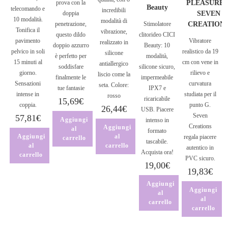
prova con la
PLEASURES
Beauty
telecomando e
incredibili
doppia
SEVEN
10 modalità.
modalità di
penetrazione,
Stimolatore
CREATION
Tonifica il
vibrazione,
questo dildo
clitorideo CICI
pavimento
Vibratore
realizzato in
doppio azzurro
Beauty: 10
pelvico in soli
realistico da 19
silicone
è perfetto per
modalità,
15 minuti al
cm con vene in
antiallergico
soddisfare
silicone sicuro,
giorno.
rilievo e
liscio come la
finalmente le
impermeabile
Sensazioni
curvatura
seta. Colore:
tue fantasie
IPX7 e
intense in
studiata per il
rosso
ricaricabile
15,69
€
coppia.
punto G.
26,44
€
USB. Piacere
Seven
57,81
€
Aggiungi
intenso in
Creations
Aggiungi
al
formato
Aggiungi
al
regala piacere
carrello
tascabile.
al
carrello
autentico in
Acquista ora!
carrello
PVC sicuro.
19,00
€
19,83
€
Aggiungi
Aggiungi
al
al
carrello
carrello