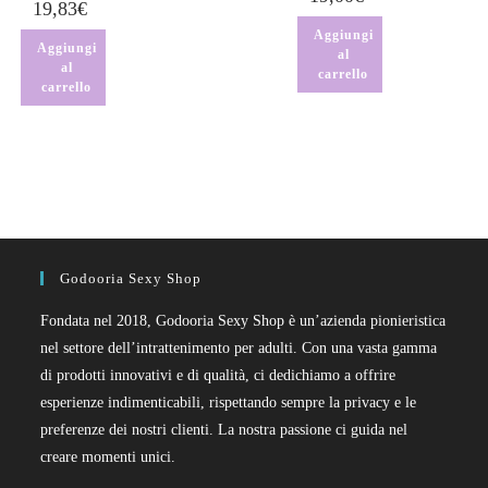
19,83
€
Aggiungi
Aggiungi
al
al
carrello
carrello
Godooria Sexy Shop
Fondata nel 2018, Godooria Sexy Shop è un’azienda pionieristica
nel settore dell’intrattenimento per adulti. Con una vasta gamma
di prodotti innovativi e di qualità, ci dedichiamo a offrire
esperienze indimenticabili, rispettando sempre la privacy e le
preferenze dei nostri clienti. La nostra passione ci guida nel
creare momenti unici.