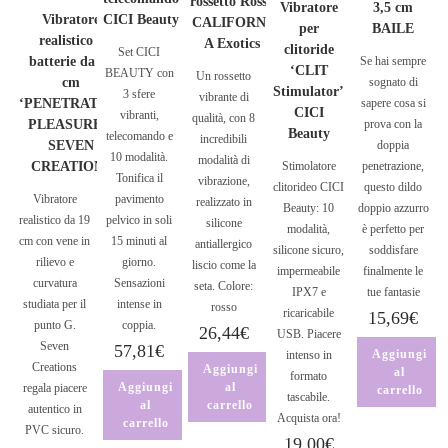
rossetto Rosso
Vibratore
3,5 cm
Vibratore
CICI Beauty
CALIFORNI
per
BAILE
realistico a
A Exotics
clitoride
Set CICI
batterie da 19
Se hai sempre
‘CLIT
BEAUTY con
Un rossetto
cm
sognato di
Stimulator’
3 sfere
vibrante di
‘PENETRATING
sapere cosa si
CICI
vibranti,
qualità, con 8
PLEASURES’
prova con la
Beauty
telecomando e
incredibili
SEVEN
doppia
10 modalità.
modalità di
CREATIONS
Stimolatore
penetrazione,
Tonifica il
vibrazione,
clitorideo CICI
questo dildo
Vibratore
pavimento
realizzato in
Beauty: 10
doppio azzurro
realistico da 19
pelvico in soli
silicone
modalità,
è perfetto per
cm con vene in
15 minuti al
antiallergico
silicone sicuro,
soddisfare
rilievo e
giorno.
liscio come la
impermeabile
finalmente le
curvatura
Sensazioni
seta. Colore:
IPX7 e
tue fantasie
studiata per il
intense in
rosso
ricaricabile
15,69
€
punto G.
coppia.
26,44
€
USB. Piacere
Seven
57,81
€
Aggiungi
intenso in
Creations
Aggiungi
al
formato
Aggiungi
al
regala piacere
carrello
tascabile.
al
carrello
autentico in
Acquista ora!
carrello
PVC sicuro.
19,00
€