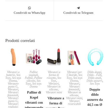
Condividi su WhatsApp
Condividi su Telegram
Prodotti correlati
Vibratori a
Palline
Vibratori a
Vibratori per
Dildo doppi
,
batterie
,
Sex
vaginali
,
forma di
Clitoride
,
Sex
Dildo - Falli
,
Toys
,
Sex toys
Palline
,
Palline
rossetto
,
Sex
Toys
,
Sex toys
Dildo anali
,
Donna
,
silicone
,
Sex
Toys
,
Donna
,
Dildo azzurri
,
Vibratore
Toys
,
Sex toys
Vibratori
,
Vibratori
,
Sex Toys
punto G
,
Donna
Vibratori in
Vibratori
Vibratori
,
silicone
,
femminili
,
Doppio
Vibratori
Palline di
Vibratori mini
Vibratori in
dildo
femminili
,
silicone
,
Kegel
Vibratori
Vibratore a
Vibratori mini
,
azzurro da
punto G
,
Vibratori
vibranti con
forma di
Vibratori
ricaricabili
44,5 cm Ø
realistici
telecomando