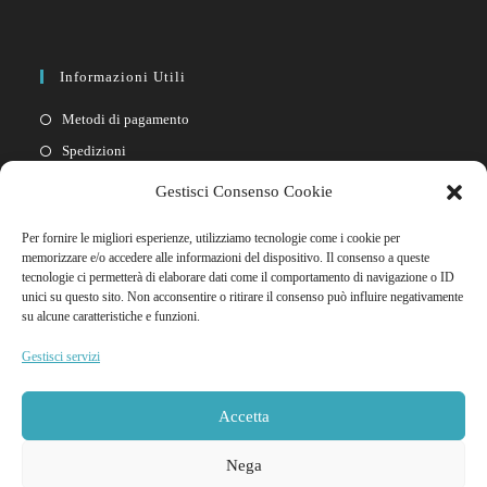
Informazioni Utili
Metodi di pagamento
Spedizioni
Resi
Gestisci Consenso Cookie
Privacy policy
Per fornire le migliori esperienze, utilizziamo tecnologie come i cookie per
Cookie policy
memorizzare e/o accedere alle informazioni del dispositivo. Il consenso a queste
tecnologie ci permetterà di elaborare dati come il comportamento di navigazione o ID
unici su questo sito. Non acconsentire o ritirare il consenso può influire negativamente
Link Rapidi
su alcune caratteristiche e funzioni.
Il mio account
Gestisci servizi
FAQ
Contattaci
Accetta
Nega