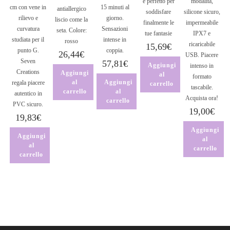
è perfetto per
modalità,
cm con vene in
15 minuti al
antiallergico
soddisfare
silicone sicuro,
rilievo e
giorno.
liscio come la
finalmente le
impermeabile
curvatura
Sensazioni
seta. Colore:
tue fantasie
IPX7 e
studiata per il
intense in
rosso
ricaricabile
15,69
€
punto G.
coppia.
26,44
€
USB. Piacere
Seven
57,81
€
Aggiungi
intenso in
Creations
Aggiungi
al
formato
al
Aggiungi
regala piacere
carrello
tascabile.
carrello
al
autentico in
Acquista ora!
carrello
PVC sicuro.
19,00
€
19,83
€
Aggiungi
Aggiungi
al
al
carrello
carrello