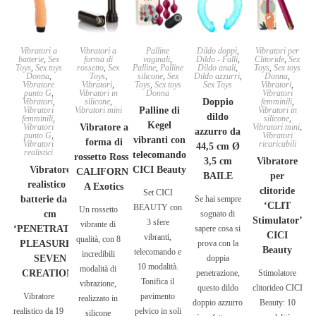
Vibratori a
Vibratori a
Palline
Dildo doppi
,
Vibratori per
batterie
,
Sex
forma di
vaginali
,
Dildo - Falli
,
Clitoride
,
Sex
Toys
,
Sex toys
rossetto
,
Sex
Palline
,
Palline
Dildo anali
,
Toys
,
Sex toys
Donna
,
Toys
,
silicone
,
Sex
Dildo azzurri
,
Donna
,
Vibratore
Vibratori
,
Toys
,
Sex toys
Sex Toys
Vibratori
,
punto G
,
Vibratori in
Donna
Vibratori
Vibratori
,
silicone
,
Doppio
femminili
,
Vibratori
Vibratori mini
Palline di
Vibratori in
dildo
femminili
,
silicone
,
Kegel
Vibratori
Vibratore a
Vibratori mini
,
azzurro da
punto G
,
Vibratori
vibranti con
forma di
Vibratori
ricaricabili
44,5 cm Ø
realistici
telecomando
rossetto Rosso
3,5 cm
Vibratore
Vibratore
CICI Beauty
CALIFORNI
BAILE
per
realistico a
A Exotics
clitoride
Set CICI
batterie da 19
Se hai sempre
‘CLIT
BEAUTY con
Un rossetto
cm
sognato di
Stimulator’
3 sfere
vibrante di
‘PENETRATING
sapere cosa si
CICI
vibranti,
qualità, con 8
PLEASURES’
prova con la
Beauty
telecomando e
incredibili
SEVEN
doppia
10 modalità.
modalità di
CREATIONS
penetrazione,
Stimolatore
Tonifica il
vibrazione,
questo dildo
clitorideo CICI
Vibratore
pavimento
realizzato in
doppio azzurro
Beauty: 10
realistico da 19
pelvico in soli
silicone