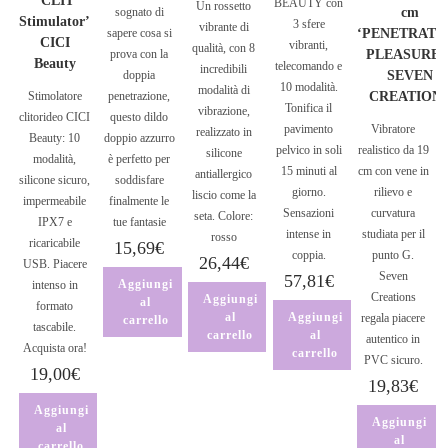
‘CLIT
BEAUTY con
Un rossetto
sognato di
cm
Stimulator’
3 sfere
vibrante di
sapere cosa si
‘PENETRATI
CICI
vibranti,
qualità, con 8
prova con la
PLEASURES
Beauty
telecomando e
incredibili
doppia
SEVEN
10 modalità.
modalità di
Stimolatore
penetrazione,
CREATION
Tonifica il
vibrazione,
clitorideo CICI
questo dildo
pavimento
Vibratore
realizzato in
Beauty: 10
doppio azzurro
pelvico in soli
realistico da 19
silicone
modalità,
è perfetto per
15 minuti al
cm con vene in
antiallergico
silicone sicuro,
soddisfare
giorno.
rilievo e
liscio come la
impermeabile
finalmente le
Sensazioni
curvatura
seta. Colore:
IPX7 e
tue fantasie
intense in
studiata per il
rosso
ricaricabile
15,69
€
coppia.
punto G.
26,44
€
USB. Piacere
Seven
57,81
€
Aggiungi
intenso in
Creations
Aggiungi
al
formato
al
Aggiungi
regala piacere
carrello
tascabile.
carrello
al
autentico in
Acquista ora!
carrello
PVC sicuro.
19,00
€
19,83
€
Aggiungi
Aggiungi
al
al
carrello