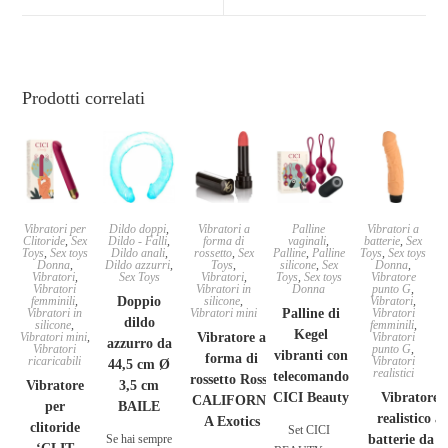
Prodotti correlati
Vibratori per
Dildo doppi
,
Vibratori a
Palline
Vibratori a
Clitoride
,
Sex
Dildo - Falli
,
forma di
vaginali
,
batterie
,
Sex
Toys
,
Sex toys
Dildo anali
,
rossetto
,
Sex
Palline
,
Palline
Toys
,
Sex toys
Donna
,
Dildo azzurri
,
Toys
,
silicone
,
Sex
Donna
,
Vibratori
,
Sex Toys
Vibratori
,
Toys
,
Sex toys
Vibratore
Vibratori
Vibratori in
Donna
punto G
,
femminili
,
Doppio
silicone
,
Vibratori
,
Vibratori in
Vibratori mini
Palline di
Vibratori
dildo
silicone
,
femminili
,
Kegel
Vibratori mini
,
Vibratore a
Vibratori
azzurro da
Vibratori
punto G
,
vibranti con
forma di
ricaricabili
Vibratori
44,5 cm Ø
realistici
telecomando
rossetto Rosso
Vibratore
3,5 cm
CICI Beauty
Vibratore
CALIFORNI
per
BAILE
realistico a
A Exotics
clitoride
Set CICI
Se hai sempre
batterie da 1