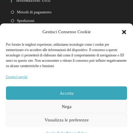
Informazioni Utili
Metodi di pagamento
Spedizioni
Resi
Gestisci Consenso Cookie
Privacy policy
Per fornire le migliori esperienze, utilizziamo tecnologie come i cookie per
Cookie policy
memorizzare e/o accedere alle informazioni del dispositivo. Il consenso a queste
tecnologie ci permetterà di elaborare dati come il comportamento di navigazione o ID
unici su questo sito. Non acconsentire o ritirare il consenso può influire negativamente
Link Rapidi
su alcune caratteristiche e funzioni.
Il mio account
Gestisci servizi
FAQ
Contattaci
Accetta
Nega
Visualizza le preferenze
© 2026 Godooria Sexy Shop Tutti i diritti riservati | NIF Y4837466M - Ditta