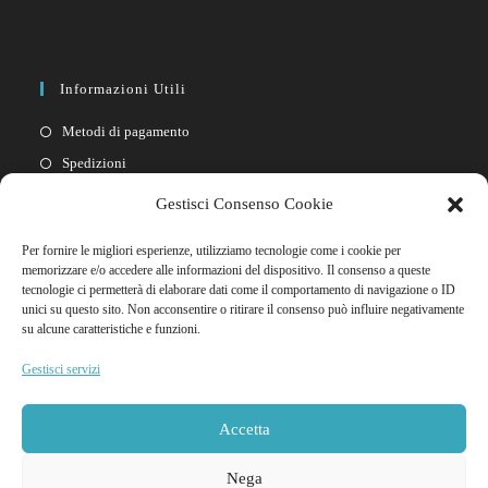
Informazioni Utili
Metodi di pagamento
Spedizioni
Resi
Gestisci Consenso Cookie
Privacy policy
Per fornire le migliori esperienze, utilizziamo tecnologie come i cookie per
Cookie policy
memorizzare e/o accedere alle informazioni del dispositivo. Il consenso a queste
tecnologie ci permetterà di elaborare dati come il comportamento di navigazione o ID
unici su questo sito. Non acconsentire o ritirare il consenso può influire negativamente
Link Rapidi
su alcune caratteristiche e funzioni.
Il mio account
Gestisci servizi
FAQ
Contattaci
Accetta
Nega