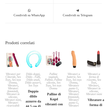
Condividi su WhatsApp
Condividi su Telegram
Prodotti correlati
Vibratori per
Dildo doppi
,
Palline
Vibratori a
Vibratori a
Clitoride
,
Sex
Dildo - Falli
,
vaginali
,
batterie
,
Sex
forma di
Toys
,
Sex toys
Dildo anali
,
Palline
,
Palline
Toys
,
Sex toys
rossetto
,
Sex
Donna
,
Dildo azzurri
,
silicone
,
Sex
Donna
,
Toys
,
Vibratori
,
Sex Toys
Toys
,
Sex toys
Vibratore
Vibratori
,
Vibratori
Donna
punto G
,
Vibratori in
femminili
,
Doppio
Vibratori
,
silicone
,
Vibratori in
Palline di
Vibratori
Vibratori mini
dildo
silicone
,
femminili
,
Kegel
Vibratori mini
,
Vibratori
Vibratore a
azzurro da
Vibratori
punto G
,
vibranti con
forma di
ricaricabili
Vibratori
44,5 cm Ø