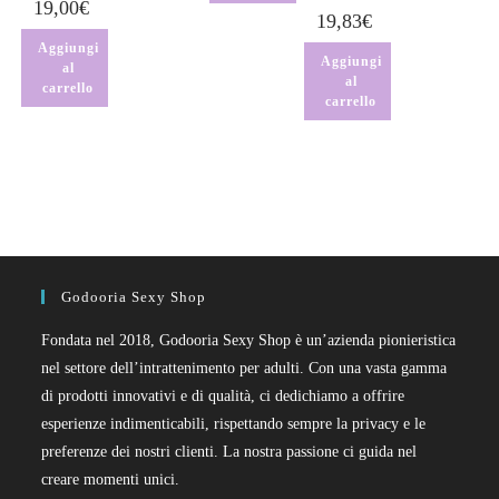
19,00
€
19,83
€
Aggiungi
Aggiungi
al
al
carrello
carrello
Godooria Sexy Shop
Fondata nel 2018, Godooria Sexy Shop è un’azienda pionieristica
nel settore dell’intrattenimento per adulti. Con una vasta gamma
di prodotti innovativi e di qualità, ci dedichiamo a offrire
esperienze indimenticabili, rispettando sempre la privacy e le
preferenze dei nostri clienti. La nostra passione ci guida nel
creare momenti unici.