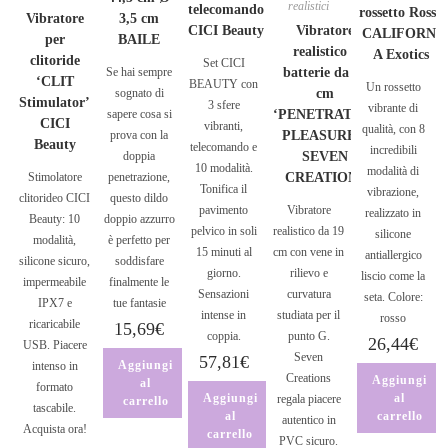
realistici
telecomando
rossetto Rosso
Vibratore
3,5 cm
CICI Beauty
Vibratore
CALIFORNI
per
BAILE
realistico a
A Exotics
clitoride
Set CICI
Se hai sempre
batterie da 19
‘CLIT
BEAUTY con
Un rossetto
sognato di
cm
Stimulator’
3 sfere
vibrante di
sapere cosa si
‘PENETRATING
CICI
vibranti,
qualità, con 8
prova con la
PLEASURES’
Beauty
telecomando e
incredibili
doppia
SEVEN
10 modalità.
modalità di
Stimolatore
penetrazione,
CREATIONS
Tonifica il
vibrazione,
clitorideo CICI
questo dildo
pavimento
Vibratore
realizzato in
Beauty: 10
doppio azzurro
pelvico in soli
realistico da 19
silicone
modalità,
è perfetto per
15 minuti al
cm con vene in
antiallergico
silicone sicuro,
soddisfare
giorno.
rilievo e
liscio come la
impermeabile
finalmente le
Sensazioni
curvatura
seta. Colore:
IPX7 e
tue fantasie
intense in
studiata per il
rosso
ricaricabile
15,69
€
coppia.
punto G.
26,44
€
USB. Piacere
Seven
57,81
€
Aggiungi
intenso in
Creations
Aggiungi
al
formato
Aggiungi
al
regala piacere
carrello
tascabile.
al
carrello
autentico in
Acquista ora!
carrello
PVC sicuro.