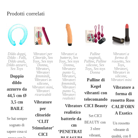
Prodotti correlati
Dildo doppi
,
Vibratori per
Vibratori a
Palline
Vibratori a
Dildo - Falli
,
Clitoride
,
Sex
batterie
,
Sex
vaginali
,
forma di
Dildo anali
,
Toys
,
Sex toys
Toys
,
Sex toys
Palline
,
Palline
rossetto
,
Sex
Dildo azzurri
,
Donna
,
Donna
,
silicone
,
Sex
Toys
,
Sex Toys
Vibratori
,
Vibratore
Toys
,
Sex toys
Vibratori
,
Vibratori
punto G
,
Donna
Vibratori in
Doppio
femminili
,
Vibratori
,
silicone
,
Vibratori in
Vibratori
Palline di
Vibratori mini
dildo
silicone
,
femminili
,
Kegel
Vibratori mini
,
Vibratori
Vibratore a
azzurro da
Vibratori
punto G
,
vibranti con
forma di
ricaricabili
Vibratori
44,5 cm Ø
realistici
telecomando
rossetto Rosso
3,5 cm
Vibratore
Vibratore
CICI Beauty
CALIFORNI
BAILE
per
realistico a
A Exotics
clitoride
Set CICI
Se hai sempre
batterie da 19
‘CLIT
BEAUTY con
Un rossetto
sognato di
cm
Stimulator’
3 sfere
vibrante di
sapere cosa si
‘PENETRATING
CICI
vibranti,
qualità, con 8
prova con la