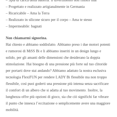
– Spia di carica della batteria: il divertimento non finisce mai
– Progettato e realizzato artigianalmente in Germania
– Ricaricabile – Ama la Terra
– Realizzato in silicone sicuro per il corpo – Ama te stesso
– Impermeabile: bagnati
Non chiamarmi signorina.
Hai chiesto e abbiamo soddisfatto. Abbiamo preso i due motori potenti
e rumorosi di MiSS Bi e li abbiamo inseriti in un design lungo e
solido, per gli amanti delle dimensioni che desiderano la doppia
stimolazione. Hai bisogno di una pressione più forte sul tuo clitoride
per portarti dove stai andando? Abbiamo adattato la nostra esclusiva
tecnologia FlexiFUN per rendere LADY Bi flessibile ma non troppo
flessibile, così puoi goderti una pressione più intensa senza sacrificare
il comfort di un albero che si adatta al tuo movimento. Inoltre, la
lunghezza offre più opzioni di gioco, sia che ciò significhi far vibrare
il punto che innesca l’eccitazione o semplicemente avere una maggiore
mobilità.