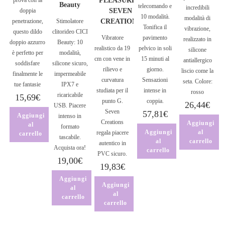
PLEASURES’
Beauty
telecomando e
incredibili
doppia
SEVEN
10 modalità.
modalità di
penetrazione,
Stimolatore
CREATIONS
Tonifica il
vibrazione,
questo dildo
clitorideo CICI
Vibratore
pavimento
realizzato in
doppio azzurro
Beauty: 10
realistico da 19
pelvico in soli
silicone
è perfetto per
modalità,
cm con vene in
15 minuti al
antiallergico
soddisfare
silicone sicuro,
rilievo e
giorno.
liscio come la
finalmente le
impermeabile
curvatura
Sensazioni
seta. Colore:
tue fantasie
IPX7 e
studiata per il
intense in
rosso
ricaricabile
15,69
€
punto G.
coppia.
26,44
€
USB. Piacere
Seven
57,81
€
Aggiungi
intenso in
Creations
Aggiungi
al
formato
Aggiungi
al
regala piacere
carrello
tascabile.
al
carrello
autentico in
Acquista ora!
carrello
PVC sicuro.
19,00
€
19,83
€
Aggiungi
Aggiungi
al
al
carrello
carrello