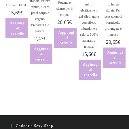
fragola. Effetto
Potente e
ml. Il
di lunga
Formato 30 ml
rapido, sicuro
sicuro per il
lubrificante in
durata. Per
15,69
€
per il corpo e
corpo.
gel alla fragola
sensazioni di
vegano.
20,65
€
con effetto
formicolio
Aggiungi
Prepara il tuo
al
vibrazione e
prolungate e
piacere!
Aggiungi
carrello
calore. 100%
intense
2,47
€
al
naturale e
20,65
€
carrello
unisex.
Aggiungi
Aggiungi
15,66
€
al
al
carrello
carrello
Aggiungi
al
carrello
Godooria Sexy Shop