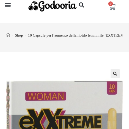
0
Shop
10 Capsule per l’aumento della libido femminile ‘EXXTREME’
>
>