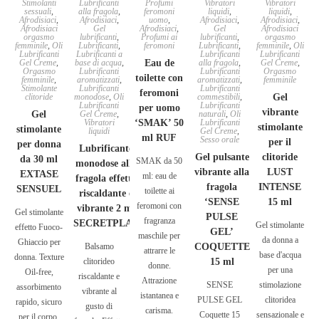
Stimolanti
Lubrificanti
Profumi
Vibratori
Vibratori
sessuali
,
alla fragola
,
feromoni
liquidi
,
liquidi
,
Afrodisiaci
,
Afrodisiaci
,
uomo
,
Afrodisiaci
,
Afrodisiaci
,
Afrodisiaci
Gel
Afrodisiaci
,
Gel
Afrodisiaci
orgasmo
lubrificanti
,
Profumi ai
lubrificanti
,
orgasmo
femminile
,
Oli
Lubrificanti
,
feromoni
Lubrificanti
,
femminile
,
Oli
Lubrificanti
Lubrificanti a
Lubrificanti
Lubrificanti
Gel Creme
,
base di acqua
,
Eau de
alla fragola
,
Gel Creme
,
Orgasmo
Lubrificanti
Lubrificanti
Orgasmo
toilette con
femminile
,
aromatizzati
,
aromatizzati
,
femminile
Stimolante
Lubrificanti
Lubrificanti
feromoni
clitoride
monodose
,
Oli
commestibili
,
Gel
Lubrificanti
Lubrificanti
per uomo
vibrante
Gel
Gel Creme
,
naturali
,
Oli
Vibratori
‘SMAK’ 50
Lubrificanti
stimolante
stimolante
liquidi
Gel Creme
,
ml RUF
Sesso orale
per il
per donna
Lubrificante
Gel pulsante
clitoride
da 30 ml
SMAK da 50
monodose alla
vibrante alla
LUST
EXTASE
ml: eau de
fragola effetto
fragola
INTENSE
SENSUEL
toilette ai
riscaldante e
‘SENSE
15 ml
feromoni con
vibrante 2 ml
Gel stimolante
PULSE
fragranza
SECRETPLAY
Gel stimolante
effetto Fuoco-
GEL’
maschile per
da donna a
Ghiaccio per
Balsamo
COQUETTE
attrarre le
base d'acqua
donna. Texture
clitorideo
15 ml
donne.
per una
Oil-free,
riscaldante e
Attrazione
SENSE
stimolazione
assorbimento
vibrante al
istantanea e
PULSE GEL
clitoridea
rapido, sicuro
gusto di
carisma.
Coquette 15
sensazionale e
per il corpo.