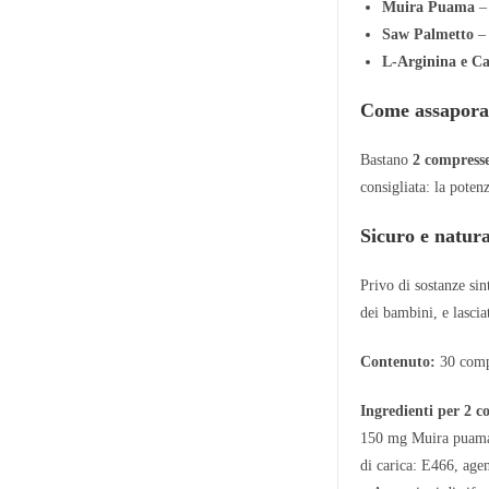
Muira Puama
– 
Saw Palmetto
– 
L-Arginina e Ca
Come assaporar
Bastano
2 compresse
consigliata: la pote
Sicuro e natura
Privo di sostanze si
dei bambini, e lascia
Contenuto:
30 comp
Ingredienti per 2 c
150 mg Muira puama 
di carica: E466, agen