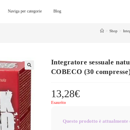
Naviga per categorie
Blog
>
Shop
>
Int
Integratore sessuale n
COBECO (30 compresse
13,28
€
Esaurito
Questo prodotto è attualmente 