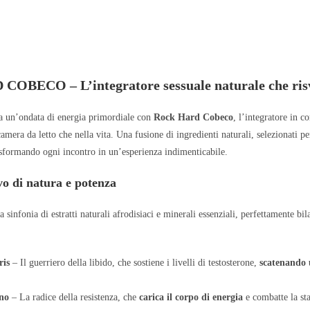
BECO – L’integratore sessuale naturale che risve
da un’ondata di energia primordiale con
Rock Hard Cobeco
, l’integratore in 
amera da letto che nella vita. Una fusione di ingredienti naturali, selezionati p
asformando ogni incontro in un’esperienza indimenticabile.
vo di natura e potenza
sinfonia di estratti naturali afrodisiaci e minerali essenziali, perfettamente bil
ris
– Il guerriero della libido, che sostiene i livelli di testosterone,
scatenando 
ano
– La radice della resistenza, che
carica il corpo di energia
e combatte la sta