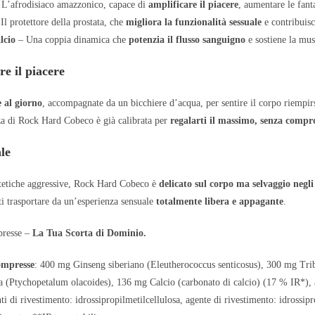
L’afrodisiaco amazzonico, capace di
amplificare il piacere
, aumentare le fant
Il protettore della prostata, che
migliora la funzionalità sessuale
e contribuisc
lcio
– Una coppia dinamica che
potenzia il flusso sanguigno
e sostiene la mus
e il piacere
 al giorno
, accompagnate da un bicchiere d’acqua, per sentire il corpo riempir
nza di Rock Hard Cobeco è già calibrata per
regalarti il massimo, senza compr
le
ntetiche aggressive, Rock Hard Cobeco è
delicato sul corpo ma selvaggio negli 
ti trasportare da un’esperienza sensuale
totalmente libera e appagante
.
resse –
La Tua Scorta di Dominio.
ompresse
: 400 mg Ginseng siberiano (Eleutherococcus senticosus), 300 mg Trib
(Ptychopetalum olacoides), 136 mg Calcio (carbonato di calcio) (17 % IR*), 
ti di rivestimento: idrossipropilmetilcellulosa, agente di rivestimento: idrossi