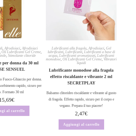
li
,
Afrodisiaci
,
Afrodisiaci
Lubrificanti alla fragola
,
Afrodisiaci
,
Gel
,
Oli Lubrificanti Gel Creme
,
lubrificanti
,
Lubrificanti
,
Lubrificanti a base di
nile
,
Stimolante clitoride
acqua
,
Lubrificanti aromatizzati
,
Lubrificanti
monodose
,
Oli Lubrificanti Gel Creme
,
Vibratori
e per donna da 30 ml
liquidi
SE SENSUEL
Lubrificante monodose alla fragola
effetto riscaldante e vibrante 2 ml
tto Fuoco-Ghiaccio per donna.
SECRETPLAY
ssorbimento rapido, sicuro per
o. Formato 30 ml
Balsamo clitorideo riscaldante e vibrante al gusto
15,69
€
di fragola. Effetto rapido, sicuro per il corpo e
vegano. Prepara il tuo piacere!
gi al carrello
2,47
€
Aggiungi al carrello