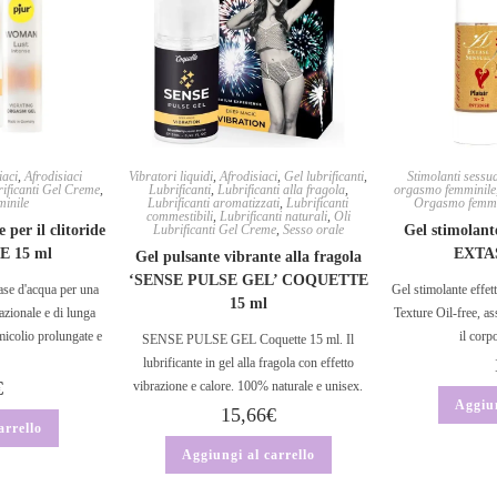
iaci
,
Afrodisiaci
Vibratori liquidi
,
Afrodisiaci
,
Gel lubrificanti
,
Stimolanti sessua
rificanti Gel Creme
,
Lubrificanti
,
Lubrificanti alla fragola
,
orgasmo femminile
inile
Lubrificanti aromatizzati
,
Lubrificanti
Orgasmo femmi
commestibili
,
Lubrificanti naturali
,
Oli
 per il clitoride
Lubrificanti Gel Creme
,
Sesso orale
Gel stimolant
E 15 ml
EXTA
Gel pulsante vibrante alla fragola
‘SENSE PULSE GEL’ COQUETTE
ase d'acqua per una
Gel stimolante effe
15 ml
azionale e di lunga
Texture Oil-free, a
micolio prolungate e
il corp
SENSE PULSE GEL Coquette 15 ml. Il
lubrificante in gel alla fragola con effetto
€
vibrazione e calore. 100% naturale e unisex.
Aggiun
15,66
€
arrello
Aggiungi al carrello