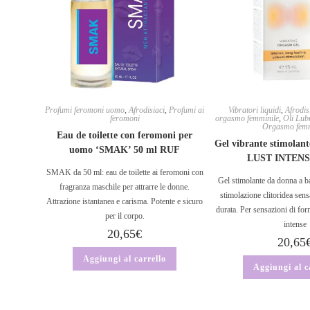
Profumi feromoni uomo
,
Afrodisiaci
,
Profumi ai
Vibratori liquidi
,
Afrodis
feromoni
orgasmo femminile
,
Oli Lub
Orgasmo femm
Eau de toilette con feromoni per
Gel vibrante stimolante
uomo ‘SMAK’ 50 ml RUF
LUST INTENS
SMAK da 50 ml: eau de toilette ai feromoni con
Gel stimolante da donna a b
fragranza maschile per attrarre le donne.
stimolazione clitoridea sens
Attrazione istantanea e carisma. Potente e sicuro
durata. Per sensazioni di for
per il corpo.
intense
20,65
€
20,65
Aggiungi al carrello
Aggiungi al c