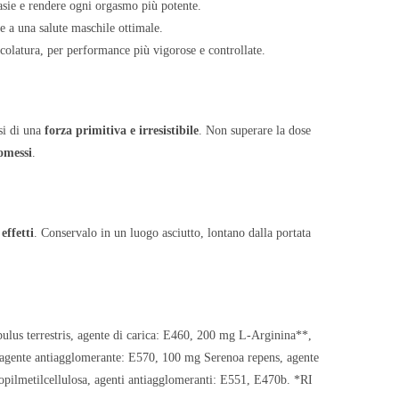
asie e rendere ogni orgasmo più potente.
e a una salute maschile ottimale.
colatura, per performance più vigorose e controllate.
si di una
forza primitiva e irresistibile
. Non superare la dose
omessi
.
effetti
. Conservalo in un luogo asciutto, lontano dalla portata
ulus terrestris, agente di carica: E460, 200 mg L-Arginina**,
agente antiagglomerante: E570, 100 mg Serenoa repens, agente
propilmetilcellulosa, agenti antiagglomeranti: E551, E470b. *RI