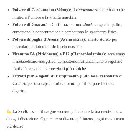
Polvere di Cardamomo (300mg):
il
rinforzante
sudamericano che
migliora l’umore e la vitalità maschile.
Polvere di Guaranà e Caffeina:
per uno
shock energetico
pulito,
aumentano la concentrazione e combattono la stanchezza fisica.
Polvere di paglia d’Avena (Avena sativa):
alleato storico per
incanalare la libido e il desiderio maschile.
Vitamina B6 (Piridossina) e B12 (Cianocobalamina):
accelerano
il metabolismo energetico, combattono l’affaticamento e regolano
l’attività ormonale per
erezioni più toniche
.
Estratti puri e agenti di riempimento (Cellulosa, carbonato di
Calcio):
per una capsula solida, sicura per il corpo e facile da
digerire.
La Svolta:
senti il sangue scorrere più caldo e la tua mente libera
da ogni distrazione. Ogni carezza diventa più intensa, ogni movimento
più deciso.