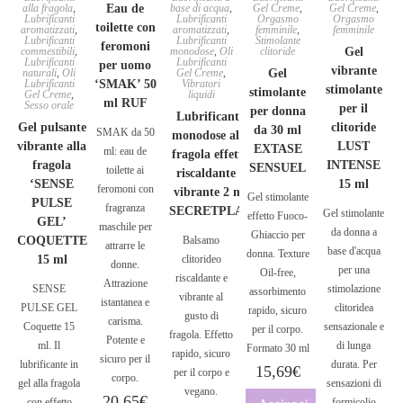
alla fragola
,
Eau de
base di acqua
,
Gel Creme
,
Gel Creme
,
Lubrificanti
Lubrificanti
Orgasmo
Orgasmo
toilette con
aromatizzati
,
aromatizzati
,
femminile
,
femminile
Lubrificanti
Lubrificanti
Stimolante
feromoni
commestibili
,
monodose
,
Oli
clitoride
Gel
Lubrificanti
Lubrificanti
per uomo
vibrante
naturali
,
Oli
Gel Creme
,
Gel
Lubrificanti
‘SMAK’ 50
Vibratori
stimolante
stimolante
Gel Creme
,
liquidi
ml RUF
Sesso orale
per il
per donna
Lubrificante
Gel pulsante
clitoride
da 30 ml
SMAK da 50
monodose alla
vibrante alla
LUST
EXTASE
ml: eau de
fragola effetto
fragola
INTENSE
SENSUEL
toilette ai
riscaldante e
‘SENSE
15 ml
feromoni con
vibrante 2 ml
Gel stimolante
PULSE
fragranza
SECRETPLAY
Gel stimolante
effetto Fuoco-
GEL’
maschile per
da donna a
Ghiaccio per
COQUETTE
Balsamo
attrarre le
base d'acqua
donna. Texture
15 ml
clitorideo
donne.
per una
Oil-free,
riscaldante e
Attrazione
SENSE
stimolazione
assorbimento
vibrante al
istantanea e
PULSE GEL
clitoridea
rapido, sicuro
gusto di
carisma.
Coquette 15
sensazionale e
per il corpo.
fragola. Effetto
Potente e
ml. Il
di lunga
Formato 30 ml
rapido, sicuro
sicuro per il
lubrificante in
durata. Per
15,69
€
per il corpo e
corpo.
gel alla fragola
sensazioni di
vegano.
20,65
€
con effetto
formicolio