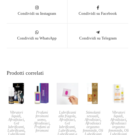
Condividi su Instagram
Condividi su Facebook
Condividi su WhatsApp
Condividi su Telegram
Prodotti correlati
Vibratori
Profumi
Lubrificanti
Stimolanti
Vibratori
liquidi
,
feromoni
alla fragola
,
sessuali
,
liquidi
,
Afrodisiaci
,
uomo
,
Afrodisiaci
,
Afrodisiaci
,
Afrodisiaci
,
Gel
Afrodisiaci
,
Gel
Afrodisiaci
Afrodisiaci
lubrificanti
,
Profumi ai
lubrificanti
,
orgasmo
orgasmo
Lubrificanti
,
feromoni
Lubrificanti
,
femminile
,
Oli
femminile
,
Oli
Lubrificanti
Lubrificanti a
Lubrificanti
Lubrificanti