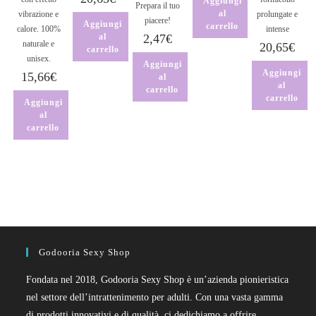
Aggiungi
Prepara il tuo
al
vibrazione e
prolungate e
piacere!
Aggiungi
carrello
calore. 100%
intense
al
2,47
€
naturale e
20,65
€
carrello
unisex.
Aggiungi
Aggiungi
15,66
€
al
al
carrello
carrello
Aggiungi
al
carrello
Godooria Sexy Shop
Fondata nel 2018, Godooria Sexy Shop è un’azienda pionieristica
nel settore dell’intrattenimento per adulti. Con una vasta gamma
di prodotti innovativi e di qualità, ci dedichiamo a offrire