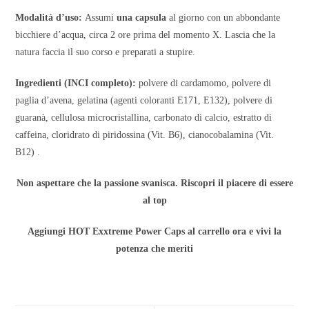
Modalità d’uso:
Assumi
una capsula
al giorno con un abbondante
bicchiere d’acqua, circa 2 ore prima del momento X. Lascia che la
natura faccia il suo corso e preparati a stupire.
Ingredienti (INCI completo):
polvere di cardamomo, polvere di
paglia d’avena, gelatina (agenti coloranti E171, E132), polvere di
guaranà, cellulosa microcristallina, carbonato di calcio, estratto di
caffeina, cloridrato di piridossina (Vit. B6), cianocobalamina (Vit.
B12) .
Non aspettare che la passione svanisca. Riscopri il piacere di essere
al top
Aggiungi HOT Exxtreme Power Caps al carrello ora e vivi la
potenza che meriti