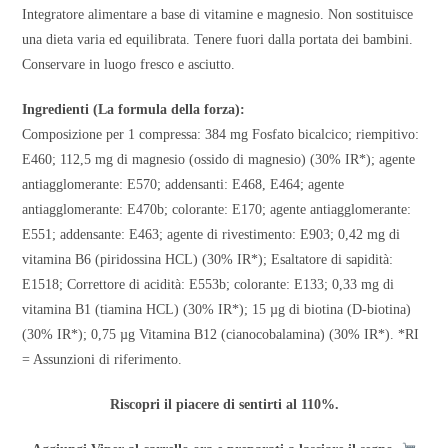
Integratore alimentare a base di vitamine e magnesio. Non sostituisce
una dieta varia ed equilibrata. Tenere fuori dalla portata dei bambini.
Conservare in luogo fresco e asciutto.
Ingredienti (La formula della forza):
Composizione per 1 compressa: 384 mg Fosfato bicalcico; riempitivo:
E460; 112,5 mg di magnesio (ossido di magnesio) (30% IR*); agente
antiagglomerante: E570; addensanti: E468, E464; agente
antiagglomerante: E470b; colorante: E170; agente antiagglomerante:
E551; addensante: E463; agente di rivestimento: E903; 0,42 mg di
vitamina B6 (piridossina HCL) (30% IR*); Esaltatore di sapidità:
E1518; Correttore di acidità: E553b; colorante: E133; 0,33 mg di
vitamina B1 (tiamina HCL) (30% IR*); 15 µg di biotina (D-biotina)
(30% IR*); 0,75 µg Vitamina B12 (cianocobalamina) (30% IR*). *RI
= Assunzioni di riferimento.
Riscopri il piacere di sentirti al 110%.