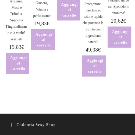
Formato da 30
Arginina,
Ginseng.
Integratore
Aggiungi
ml. Spedizione
Maca e
Vitalità e
al
maschile ad
anonima!
Tribulus.
carrello
performance
azione rapida
20,62
€
Supporta
19,83
€
che potenzia la
l’ingrandiment
virilità con
Aggiungi
o e la vitalità
Aggiungi
ingredienti
al
sessuale
al
naturali
carrello
carrello
19,83
€
49,08
€
Aggiungi
Aggiungi
al
al
carrello
carrello
Godooria Sexy Shop