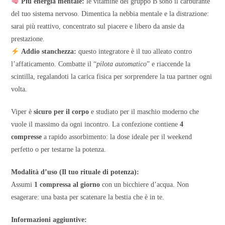
Più energia mentale:
le vitamine del gruppo B sono il carburante
del tuo sistema nervoso. Dimentica la nebbia mentale e la distrazione:
sarai più reattivo, concentrato sul piacere e libero da ansie da
prestazione.
Addio stanchezza:
questo integratore è il tuo alleato contro
l’affaticamento. Combatte il “
pilota automatico
” e riaccende la
scintilla, regalandoti la carica fisica per sorprendere la tua partner ogni
volta.
Viper è
sicuro per il corpo
e studiato per il maschio moderno che
vuole il massimo da ogni incontro. La confezione contiene
4
compresse
a rapido assorbimento: la dose ideale per il weekend
perfetto o per testarne la potenza.
Modalità d’uso (Il tuo rituale di potenza):
Assumi
1 compressa al giorno
con un bicchiere d’acqua. Non
esagerare: una basta per scatenare la bestia che è in te.
Informazioni aggiuntive: