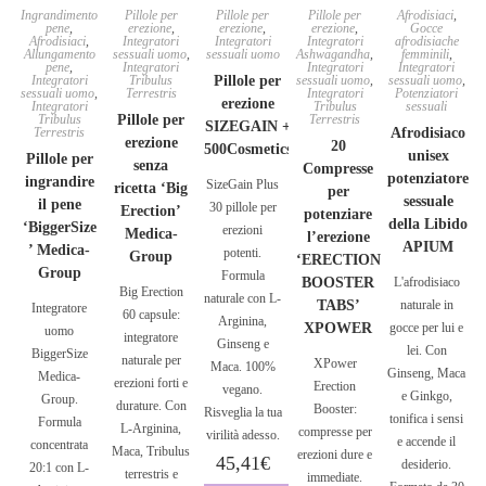
Ingrandimento
Pillole per
Pillole per
Pillole per
Afrodisiaci
,
pene
,
erezione
,
erezione
,
erezione
,
Gocce
Afrodisiaci
,
Integratori
Integratori
Integratori
afrodisiache
Allungamento
sessuali uomo
,
sessuali uomo
Ashwagandha
,
femminili
,
pene
,
Integratori
Integratori
Integratori
Integratori
Tribulus
Pillole per
sessuali uomo
,
sessuali uomo
,
sessuali uomo
,
Terrestris
Integratori
Potenziatori
erezione
Integratori
Tribulus
sessuali
Tribulus
Pillole per
Terrestris
SIZEGAIN +
Terrestris
Afrodisiaco
erezione
20
500Cosmetics
unisex
Pillole per
senza
Compresse
potenziatore
ingrandire
SizeGain Plus
ricetta ‘Big
per
sessuale
il pene
30 pillole per
Erection’
potenziare
della Libido
‘BiggerSize
erezioni
Medica-
l’erezione
APIUM
’ Medica-
potenti.
Group
‘ERECTION
Group
Formula
BOOSTER
L'afrodisiaco
Big Erection
naturale con L-
TABS’
naturale in
Integratore
60 capsule:
Arginina,
XPOWER
gocce per lui e
uomo
integratore
Ginseng e
lei. Con
BiggerSize
naturale per
XPower
Maca. 100%
Ginseng, Maca
Medica-
erezioni forti e
Erection
vegano.
e Ginkgo,
Group.
durature. Con
Booster:
Risveglia la tua
tonifica i sensi
Formula
L-Arginina,
compresse per
virilità adesso.
e accende il
concentrata
Maca, Tribulus
erezioni dure e
45,41
€
desiderio.
20:1 con L-
terrestris e
immediate.