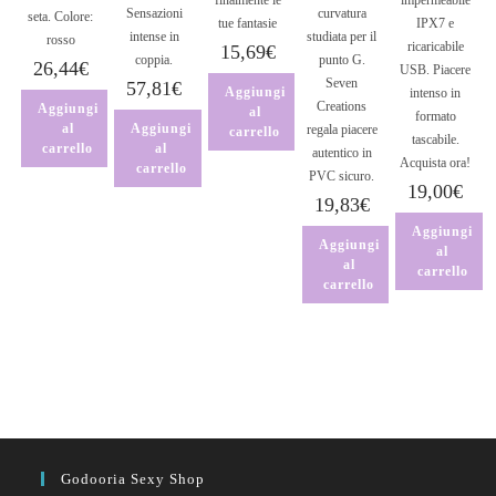
Sensazioni
curvatura
seta. Colore:
tue fantasie
IPX7 e
intense in
studiata per il
rosso
ricaricabile
15,69
€
coppia.
punto G.
26,44
€
USB. Piacere
Seven
57,81
€
Aggiungi
intenso in
Creations
Aggiungi
al
formato
al
Aggiungi
regala piacere
carrello
tascabile.
carrello
al
autentico in
Acquista ora!
carrello
PVC sicuro.
19,00
€
19,83
€
Aggiungi
Aggiungi
al
al
carrello
carrello
Godooria Sexy Shop