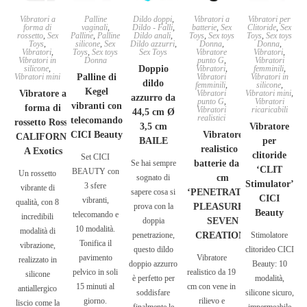
Vibratori a
Palline
Dildo doppi
,
Vibratori a
Vibratori per
forma di
vaginali
,
Dildo - Falli
,
batterie
,
Sex
Clitoride
,
Sex
rossetto
,
Sex
Palline
,
Palline
Dildo anali
,
Toys
,
Sex toys
Toys
,
Sex toys
Toys
,
silicone
,
Sex
Dildo azzurri
,
Donna
,
Donna
,
Vibratori
,
Toys
,
Sex toys
Sex Toys
Vibratore
Vibratori
,
Vibratori in
Donna
punto G
,
Vibratori
silicone
,
Doppio
Vibratori
,
femminili
,
Vibratori mini
Palline di
Vibratori
Vibratori in
dildo
femminili
,
silicone
,
Kegel
Vibratore a
Vibratori
Vibratori mini
,
azzurro da
punto G
,
Vibratori
vibranti con
forma di
Vibratori
ricaricabili
44,5 cm Ø
realistici
telecomando
rossetto Rosso
3,5 cm
Vibratore
CICI Beauty
Vibratore
CALIFORNI
BAILE
per
realistico a
A Exotics
clitoride
Set CICI
Se hai sempre
batterie da 19
‘CLIT
BEAUTY con
Un rossetto
sognato di
cm
Stimulator’
3 sfere
vibrante di
sapere cosa si
‘PENETRATING
CICI
vibranti,
qualità, con 8
prova con la
PLEASURES’
Beauty
telecomando e
incredibili
doppia
SEVEN
10 modalità.
modalità di
penetrazione,
CREATIONS
Stimolatore
Tonifica il
vibrazione,
questo dildo
clitorideo CICI
pavimento
Vibratore
realizzato in
doppio azzurro
Beauty: 10
pelvico in soli
realistico da 19
silicone
è perfetto per
modalità,
15 minuti al
cm con vene in
antiallergico
soddisfare
silicone sicuro,
giorno.
rilievo e
liscio come la
finalmente le
impermeabile