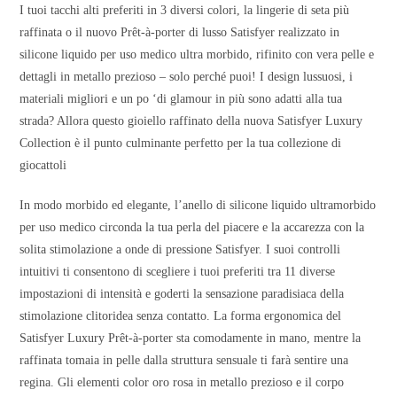
I tuoi tacchi alti preferiti in 3 diversi colori, la lingerie di seta più
raffinata o il nuovo Prêt-à-porter di lusso Satisfyer realizzato in
silicone liquido per uso medico ultra morbido, rifinito con vera pelle e
dettagli in metallo prezioso – solo perché puoi! I design lussuosi, i
materiali migliori e un po ‘di glamour in più sono adatti alla tua
strada? Allora questo gioiello raffinato della nuova Satisfyer Luxury
Collection è il punto culminante perfetto per la tua collezione di
giocattoli
In modo morbido ed elegante, l’anello di silicone liquido ultramorbido
per uso medico circonda la tua perla del piacere e la accarezza con la
solita stimolazione a onde di pressione Satisfyer. I suoi controlli
intuitivi ti consentono di scegliere i tuoi preferiti tra 11 diverse
impostazioni di intensità e goderti la sensazione paradisiaca della
stimolazione clitoridea senza contatto. La forma ergonomica del
Satisfyer Luxury Prêt-à-porter sta comodamente in mano, mentre la
raffinata tomaia in pelle dalla struttura sensuale ti farà sentire una
regina. Gli elementi color oro rosa in metallo prezioso e il corpo