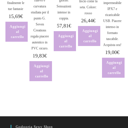
rilievo e
giorno.
liscio come la
finalmente le
impermeabile
curvatura
Sensazioni
seta. Colore:
tue fantasie
IPX7 e
studiata per il
intense in
rosso
ricaricabile
15,69
€
punto G.
coppia.
26,44
€
USB. Piacere
Seven
57,81
€
Aggiungi
intenso in
Creations
Aggiungi
al
formato
Aggiungi
al
regala piacere
carrello
tascabile.
al
carrello
autentico in
Acquista ora!
carrello
PVC sicuro.
19,00
€
19,83
€
Aggiungi
Aggiungi
al
al
carrello
carrello
Godooria Sexy Shop