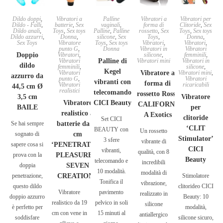
Dildo doppi
,
Vibratori a
Palline
Vibratori a
Vibratori per
Dildo - Falli
,
batterie
,
Sex
vaginali
,
forma di
Clitoride
,
Sex
Dildo anali
,
Toys
,
Sex toys
Palline
,
Palline
rossetto
,
Sex
Toys
,
Sex toys
Dildo azzurri
,
Donna
,
silicone
,
Sex
Toys
,
Donna
,
Sex Toys
Vibratore
Toys
,
Sex toys
Vibratori
,
Vibratori
,
punto G
,
Donna
Vibratori in
Vibratori
Doppio
Vibratori
,
silicone
,
femminili
,
Vibratori
Palline di
Vibratori mini
Vibratori in
dildo
femminili
,
silicone
,
Kegel
Vibratori
Vibratore a
Vibratori mini
,
azzurro da
punto G
,
Vibratori
vibranti con
forma di
Vibratori
ricaricabili
44,5 cm Ø
realistici
telecomando
rossetto Rosso
3,5 cm
Vibratore
Vibratore
CICI Beauty
CALIFORNI
BAILE
per
realistico a
A Exotics
clitoride
Set CICI
Se hai sempre
batterie da 19
‘CLIT
BEAUTY con
Un rossetto
sognato di
cm
Stimulator’
3 sfere
vibrante di
sapere cosa si
‘PENETRATING
CICI
vibranti,
qualità, con 8
prova con la
PLEASURES’
Beauty
telecomando e
incredibili
doppia
SEVEN
10 modalità.
modalità di
penetrazione,
CREATIONS
Stimolatore
Tonifica il
vibrazione,
questo dildo
clitorideo CICI
Vibratore
pavimento
realizzato in
doppio azzurro
Beauty: 10
realistico da 19
pelvico in soli
silicone
è perfetto per
modalità,
cm con vene in
15 minuti al
antiallergico
soddisfare
silicone sicuro,