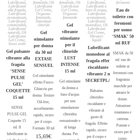
Lubrificanti
,
femminile
,
Oli
femminile
,
Oli
Lubrificanti
,
feromoni
Lubrificanti
Lubrificanti
Lubrificanti
Lubrificanti a
alla fragola
,
Gel Creme
,
Gel Creme
,
base di acqua
,
Eau de
Lubrificanti
Orgasmo
Orgasmo
Lubrificanti
toilette con
aromatizzati
,
femminile
,
femminile
aromatizzati
,
Lubrificanti
Stimolante
Lubrificanti
feromoni
commestibili
,
clitoride
Gel
monodose
,
Oli
Lubrificanti
Lubrificanti
per uomo
vibrante
naturali
,
Oli
Gel
Gel Creme
,
Lubrificanti
Vibratori
‘SMAK’ 50
stimolante
stimolante
Gel Creme
,
liquidi
ml RUF
Sesso orale
per il
per donna
Lubrificante
Gel pulsante
clitoride
da 30 ml
SMAK da 50
monodose alla
vibrante alla
LUST
EXTASE
ml: eau de
fragola effetto
fragola
INTENSE
SENSUEL
toilette ai
riscaldante e
‘SENSE
15 ml
feromoni con
vibrante 2 ml
Gel stimolante
PULSE
fragranza
SECRETPLAY
Gel stimolante
effetto Fuoco-
GEL’
maschile per
da donna a
Ghiaccio per
COQUETTE
Balsamo
attrarre le
base d'acqua
donna. Texture
15 ml
clitorideo
donne.
per una
Oil-free,
riscaldante e
Attrazione
SENSE
stimolazione
assorbimento
vibrante al
istantanea e
PULSE GEL
clitoridea
rapido, sicuro
gusto di
carisma.
Coquette 15
sensazionale e
per il corpo.
fragola. Effetto
Potente e
ml. Il
di lunga
Formato 30 ml
rapido, sicuro
sicuro per il
lubrificante in
durata. Per
15,69
€
per il corpo e
corpo.