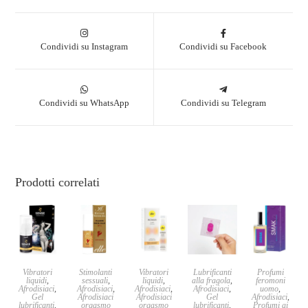
Condividi su Instagram
Condividi su Facebook
Condividi su WhatsApp
Condividi su Telegram
Prodotti correlati
Vibratori
Stimolanti
Vibratori
Lubrificanti
Profumi
liquidi
,
sessuali
,
liquidi
,
alla fragola
,
feromoni
Afrodisiaci
,
Afrodisiaci
,
Afrodisiaci
,
Afrodisiaci
,
uomo
,
Gel
Afrodisiaci
Afrodisiaci
Gel
Afrodisiaci
,
lubrificanti
,
orgasmo
orgasmo
lubrificanti
,
Profumi ai