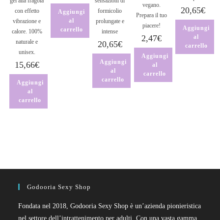
gel alla fragola
sensazioni di
vegano.
20,65
€
con effetto
formicolio
Aggiungi
Prepara il tuo
al
vibrazione e
prolungate e
piacere!
Aggiungi
carrello
calore. 100%
intense
2,47
€
al
naturale e
20,65
€
carrello
unisex.
Aggiungi
Aggiungi
15,66
€
al
al
carrello
carrello
Aggiungi
al
carrello
Godooria Sexy Shop
Fondata nel 2018, Godooria Sexy Shop è un’azienda pionieristica
nel settore dell’intrattenimento per adulti. Con una vasta gamma