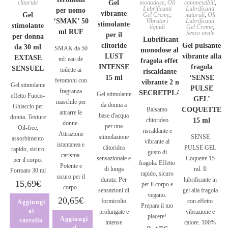
clitoride
Gel
monodose
,
Oli
commestibili
,
Lubrificanti
Lubrificanti
per uomo
vibrante
Gel
Gel Creme
,
naturali
,
Oli
‘SMAK’ 50
Vibratori
Lubrificanti
stimolante
stimolante
liquidi
Gel Creme
,
ml RUF
Sesso orale
per il
per donna
Lubrificante
clitoride
Gel pulsante
da 30 ml
SMAK da 50
monodose alla
LUST
vibrante alla
EXTASE
ml: eau de
fragola effetto
INTENSE
fragola
SENSUEL
toilette ai
riscaldante e
15 ml
‘SENSE
feromoni con
vibrante 2 ml
Gel stimolante
PULSE
fragranza
SECRETPLAY
Gel stimolante
effetto Fuoco-
GEL’
maschile per
da donna a
Ghiaccio per
Balsamo
COQUETTE
attrarre le
base d'acqua
donna. Texture
clitorideo
15 ml
donne.
per una
Oil-free,
riscaldante e
Attrazione
stimolazione
SENSE
assorbimento
vibrante al
istantanea e
clitoridea
PULSE GEL
rapido, sicuro
gusto di
carisma.
sensazionale e
Coquette 15
per il corpo.
fragola. Effetto
Potente e
di lunga
ml. Il
Formato 30 ml
rapido, sicuro
sicuro per il
durata. Per
lubrificante in
15,69
€
per il corpo e
corpo.
sensazioni di
gel alla fragola
vegano.
20,65
€
formicolio
con effetto
Aggiungi
Prepara il tuo
al
prolungate e
vibrazione e
piacere!
Aggiungi
carrello
intense
calore. 100%