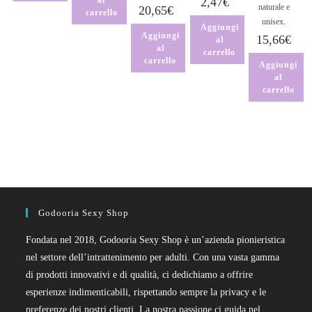
al
2,47
€
naturale e
20,65
€
carrello
unisex.
Aggiungi
Aggiungi
15,66
€
al
al
carrello
carrello
Aggiungi
al
carrello
Godooria Sexy Shop
Fondata nel 2018, Godooria Sexy Shop è un’azienda pionieristica
nel settore dell’intrattenimento per adulti. Con una vasta gamma
di prodotti innovativi e di qualità, ci dedichiamo a offrire
esperienze indimenticabili, rispettando sempre la privacy e le
preferenze dei nostri clienti. La nostra passione ci guida nel