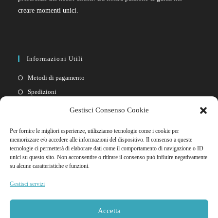
creare momenti unici.
Informazioni Utili
Metodi di pagamento
Spedizioni
Resi
Gestisci Consenso Cookie
Privacy policy
Per fornire le migliori esperienze, utilizziamo tecnologie come i cookie per
Cookie policy
memorizzare e/o accedere alle informazioni del dispositivo. Il consenso a queste
tecnologie ci permetterà di elaborare dati come il comportamento di navigazione o ID
unici su questo sito. Non acconsentire o ritirare il consenso può influire negativamente
Link Rapidi
su alcune caratteristiche e funzioni.
Il mio account
Gestisci servizi
FAQ
Contattaci
Accetta