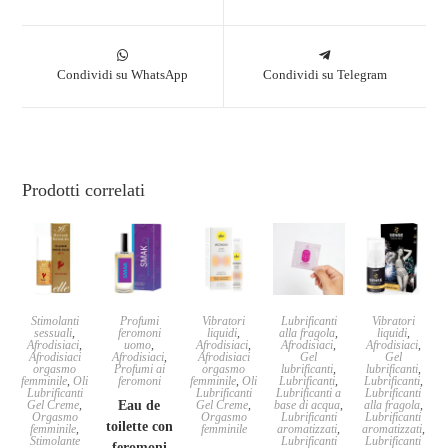
Condividi su WhatsApp
Condividi su Telegram
Prodotti correlati
Stimolanti
Profumi
Vibratori
Lubrificanti
Vibratori
sessuali
,
feromoni
liquidi
,
alla fragola
,
liquidi
,
Afrodisiaci
,
uomo
,
Afrodisiaci
,
Afrodisiaci
,
Afrodisiaci
,
Afrodisiaci
Afrodisiaci
,
Afrodisiaci
Gel
Gel
orgasmo
Profumi ai
orgasmo
lubrificanti
,
lubrificanti
,
femminile
,
Oli
feromoni
femminile
,
Oli
Lubrificanti
,
Lubrificanti
,
Lubrificanti
Lubrificanti
Lubrificanti a
Lubrificanti
Gel Creme
,
Eau de
Gel Creme
,
base di acqua
,
alla fragola
,
Orgasmo
Orgasmo
Lubrificanti
Lubrificanti
toilette con
femminile
,
femminile
aromatizzati
,
aromatizzati
,
Stimolante
Lubrificanti
Lubrificanti
feromoni