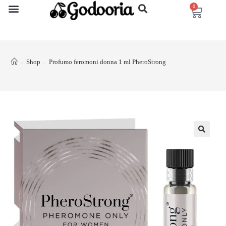
0
Shop
Profumo feromoni donna 1 ml PheroStrong
>
>