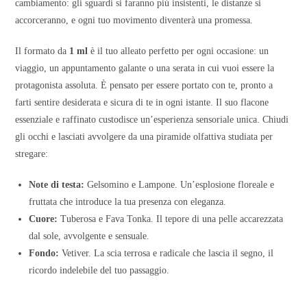
cambiamento: gli sguardi si faranno più insistenti, le distanze si
accorceranno, e ogni tuo movimento diventerà una promessa.
Il formato da
1 ml
è il tuo alleato perfetto per ogni occasione: un
viaggio, un appuntamento galante o una serata in cui vuoi essere la
protagonista assoluta. È pensato per essere portato con te, pronto a
farti sentire desiderata e sicura di te in ogni istante. Il suo flacone
essenziale e raffinato custodisce un’esperienza sensoriale unica. Chiudi
gli occhi e lasciati avvolgere da una piramide olfattiva studiata per
stregare:
Note di testa:
Gelsomino e Lampone. Un’esplosione floreale e
fruttata che introduce la tua presenza con eleganza.
Cuore:
Tuberosa e Fava Tonka. Il tepore di una pelle accarezzata
dal sole, avvolgente e sensuale.
Fondo:
Vetiver. La scia terrosa e radicale che lascia il segno, il
ricordo indelebile del tuo passaggio.