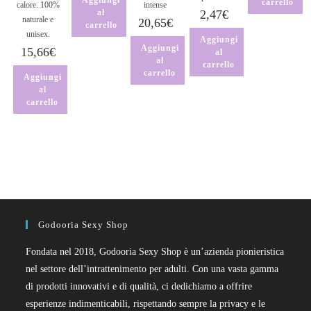
Aggiungi
carrello
calore. 100%
intense
al
2,47
€
naturale e
20,65
€
carrello
unisex.
Aggiungi
Aggiungi
15,66
€
al
al
carrello
carrello
Aggiungi
al
carrello
Godooria Sexy Shop
Fondata nel 2018, Godooria Sexy Shop è un’azienda pionieristica
nel settore dell’intrattenimento per adulti. Con una vasta gamma
di prodotti innovativi e di qualità, ci dedichiamo a offrire
esperienze indimenticabili, rispettando sempre la privacy e le