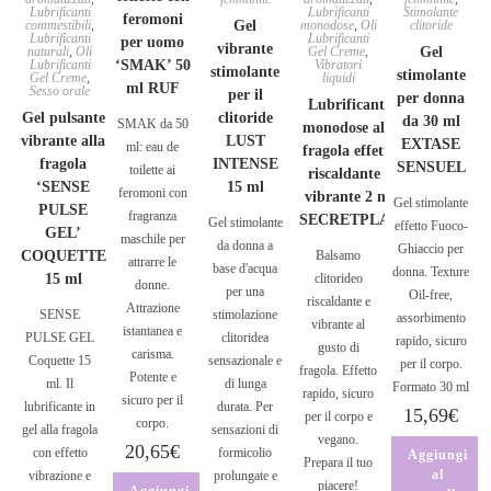
Lubrificanti
Lubrificanti
Stimolante
feromoni
commestibili
,
Gel
monodose
,
Oli
clitoride
Lubrificanti
Lubrificanti
per uomo
vibrante
naturali
,
Oli
Gel Creme
,
Gel
Lubrificanti
‘SMAK’ 50
Vibratori
stimolante
stimolante
Gel Creme
,
liquidi
ml RUF
Sesso orale
per il
per donna
Lubrificante
Gel pulsante
clitoride
da 30 ml
SMAK da 50
monodose alla
vibrante alla
LUST
EXTASE
ml: eau de
fragola effetto
fragola
INTENSE
SENSUEL
toilette ai
riscaldante e
‘SENSE
15 ml
feromoni con
vibrante 2 ml
Gel stimolante
PULSE
fragranza
SECRETPLAY
Gel stimolante
effetto Fuoco-
GEL’
maschile per
da donna a
Ghiaccio per
COQUETTE
Balsamo
attrarre le
base d'acqua
donna. Texture
15 ml
clitorideo
donne.
per una
Oil-free,
riscaldante e
Attrazione
SENSE
stimolazione
assorbimento
vibrante al
istantanea e
PULSE GEL
clitoridea
rapido, sicuro
gusto di
carisma.
Coquette 15
sensazionale e
per il corpo.
fragola. Effetto
Potente e
ml. Il
di lunga
Formato 30 ml
rapido, sicuro
sicuro per il
lubrificante in
durata. Per
15,69
€
per il corpo e
corpo.
gel alla fragola
sensazioni di
vegano.
20,65
€
con effetto
formicolio
Aggiungi
Prepara il tuo
al
vibrazione e
prolungate e
piacere!