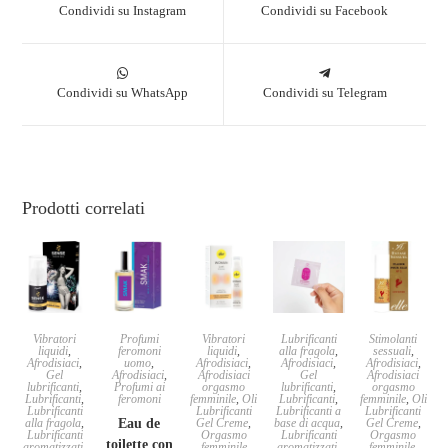
Condividi su Instagram
Condividi su Facebook
Condividi su WhatsApp
Condividi su Telegram
Prodotti correlati
Vibratori
Profumi
Vibratori
Lubrificanti
Stimolanti
liquidi
,
feromoni
liquidi
,
alla fragola
,
sessuali
,
Afrodisiaci
,
uomo
,
Afrodisiaci
,
Afrodisiaci
,
Afrodisiaci
,
Gel
Afrodisiaci
,
Afrodisiaci
Gel
Afrodisiaci
lubrificanti
,
Profumi ai
orgasmo
lubrificanti
,
orgasmo
Lubrificanti
,
feromoni
femminile
,
Oli
Lubrificanti
,
femminile
,
Oli
Lubrificanti
Lubrificanti
Lubrificanti a
Lubrificanti
alla fragola
,
Eau de
Gel Creme
,
base di acqua
,
Gel Creme
,
Lubrificanti
Orgasmo
Lubrificanti
Orgasmo
toilette con
aromatizzati
,
femminile
aromatizzati
,
femminile
,