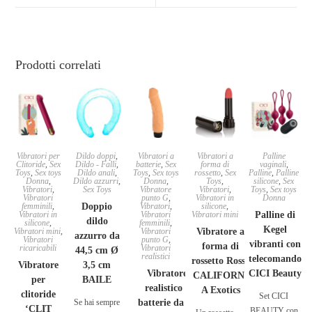
Prodotti correlati
Vibratori per
Dildo doppi
,
Vibratori a
Vibratori a
Palline
Clitoride
,
Sex
Dildo - Falli
,
batterie
,
Sex
forma di
vaginali
,
Toys
,
Sex toys
Dildo anali
,
Toys
,
Sex toys
rossetto
,
Sex
Palline
,
Palline
Donna
,
Dildo azzurri
,
Donna
,
Toys
,
silicone
,
Sex
Vibratori
,
Sex Toys
Vibratore
Vibratori
,
Toys
,
Sex toys
Vibratori
punto G
,
Vibratori in
Donna
femminili
,
Doppio
Vibratori
,
silicone
,
Vibratori in
Vibratori
Vibratori mini
Palline di
dildo
silicone
,
femminili
,
Kegel
Vibratori mini
,
Vibratori
Vibratore a
azzurro da
Vibratori
punto G
,
vibranti con
forma di
ricaricabili
Vibratori
44,5 cm Ø
realistici
telecomando
rossetto Rosso
Vibratore
3,5 cm
Vibratore
CICI Beauty
CALIFORNI
per
BAILE
realistico a
A Exotics
clitoride
Set CICI
Se hai sempre
batterie da 19
‘CLIT
BEAUTY con