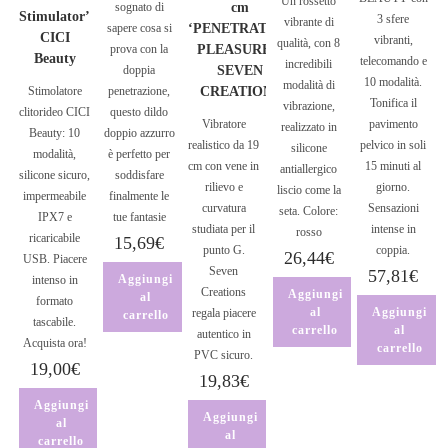
Un rossetto
sognato di
cm
Stimulator’
3 sfere
vibrante di
sapere cosa si
‘PENETRATING
CICI
vibranti,
qualità, con 8
prova con la
PLEASURES’
Beauty
telecomando e
incredibili
doppia
SEVEN
10 modalità.
modalità di
Stimolatore
penetrazione,
CREATIONS
Tonifica il
vibrazione,
clitorideo CICI
questo dildo
Vibratore
pavimento
realizzato in
Beauty: 10
doppio azzurro
realistico da 19
pelvico in soli
silicone
modalità,
è perfetto per
cm con vene in
15 minuti al
antiallergico
silicone sicuro,
soddisfare
rilievo e
giorno.
liscio come la
impermeabile
finalmente le
curvatura
Sensazioni
seta. Colore:
IPX7 e
tue fantasie
studiata per il
intense in
rosso
ricaricabile
15,69
€
punto G.
coppia.
26,44
€
USB. Piacere
Seven
57,81
€
Aggiungi
intenso in
Creations
Aggiungi
al
formato
al
Aggiungi
regala piacere
carrello
tascabile.
carrello
al
autentico in
Acquista ora!
carrello
PVC sicuro.
19,00
€
19,83
€
Aggiungi
Aggiungi
al
al
carrello