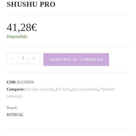
SHUSHU PRO
41,28
€
Disponibile
-
+
AGGIUNGI AL CARRELLO
COD:
D-235859
Categorie:
Succhia clitoride
,
Sex Toys
,
Sex toys Donna
,
Vibratori
femminili
Brand:
RITHUAL