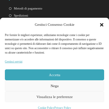
Metodi di pagamento
Spedizioni
Resi
Gestisci Consenso Cookie
Privacy policy
Per fornire le migliori esperienze, utilizziamo tecnologie come i cookie per
Cookie policy
memorizzare e/o accedere alle informazioni del dispositivo. Il consenso a queste
tecnologie ci permetterà di elaborare dati come il comportamento di navigazione o ID
unici su questo sito. Non acconsentire o ritirare il consenso può influire negativamente
Link Rapidi
su alcune caratteristiche e funzioni.
Il mio account
Gestisci servizi
FAQ
Contattaci
Accetta
Nega
Visualizza le preferenze
© 2026 Godooria Sexy Shop Tutti i diritti riservati | NIF Y4837466M - Ditta
Cookie Policy
Privacy Policy