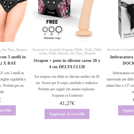
n
,
Sex Toys
,
Strapon
Accessori e ricambi Strapon
,
Dildo - Falli
,
Dildo
Accessori e ricamb
carne
,
Dildo silicone
,
Sex Toys
,
Strapon
on 3 anelli in
Imbracatura
Strapon + pene in silicone carne 20 x
 L) X RAY
DOCK
4 cm DELTA CLUB
Y con 3 anelli in
Imbracatura co
Set strapon con dildo in silicone medico da 20
inghie regolabili e
universale per dil
cm. Sicuro per il corpo, morbido e realistico.
o. Perfetta per un
adatta fino a 137 cm
Perfetto per coppie che amano esplorare.
ale
i
Acquista su Godooria
€
41,27
€
arrello
Aggiun
Aggiungi al carrello