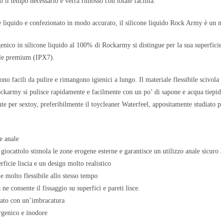
o il tempo necessario e verrà rimosso con totale facilità.
e liquido e confezionato in modo accurato, il silicone liquido Rock Army è un mu
genico in silicone liquido al 100% di Rockarmy si distingue per la sua superfic
le premium (IPX7).
 sono facili da pulire e rimangono igienici a lungo. Il materiale flessibile scivo
ockarmy si pulisce rapidamente e facilmente con un po’ di sapone e acqua tiepid
nte per sextoy, preferibilmente il toycleaner Waterfeel, appositamente studiato p
e anale
giocattolo stimola le zone erogene esterne e garantisce un utilizzo anale sicuro
rficie liscia e un design molto realistico
 e molto flessibile allo stesso tempo
ne consente il fissaggio su superfici e pareti lisce.
zato con un’imbracatura
rgenico e inodore