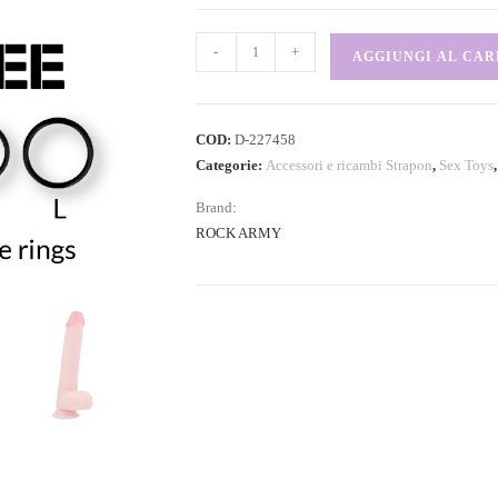
-
+
AGGIUNGI AL CA
COD:
D-227458
Categorie:
Accessori e ricambi Strapon
,
Sex Toys
Brand:
ROCK ARMY