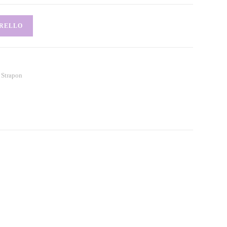
RRELLO
,
Strapon