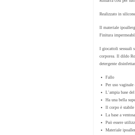
Rimarrà così per tutt
Realizzato in silicon
Il materiale ipoaller
Finitura impermeabi
I giocattoli sessuali
corporea. Il dildo R
detergente disinfetta
Fallo
Per uso vaginale 
L’ampia base del 
Ha una bella supe
Il corpo è stabile
La base a ventosa 
Può essere utiliz
Materiale ipoalle