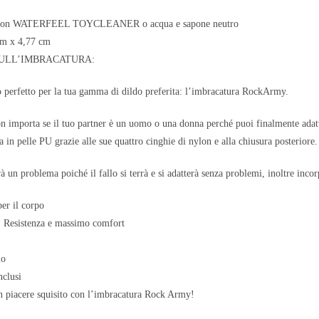
re con WATERFEEL TOYCLEANER o acqua e sapone neutro
cm x 4,77 cm
ULL’IMBRACATURA:
perfetto per la tua gamma di dildo preferita: l’imbracatura RockArmy.
on importa se il tuo partner è un uomo o una donna perché puoi finalmente adat
a in pelle PU grazie alle sue quattro cinghie di nylon e alla chiusura posteriore.
 un problema poiché il fallo si terrà e si adatterà senza problemi, inoltre incor
per il corpo
. Resistenza e massimo comfort
lo
nclusi
n piacere squisito con l’imbracatura Rock Army!