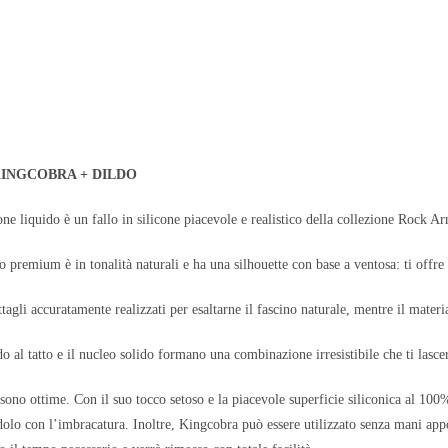
INGCOBRA + DILDO
one liquido è un fallo in silicone piacevole e realistico della collezione Rock Ar
o premium è in tonalità naturali e ha una silhouette con base a ventosa: ti offre
ttagli accuratamente realizzati per esaltarne il fascino naturale, mentre il mater
o al tatto e il nucleo solido formano una combinazione irresistibile che ti lasce
sono ottime. Con il suo tocco setoso e la piacevole superficie siliconica al 100%,
dolo con l’imbracatura. Inoltre, Kingcobra può essere utilizzato senza mani ap