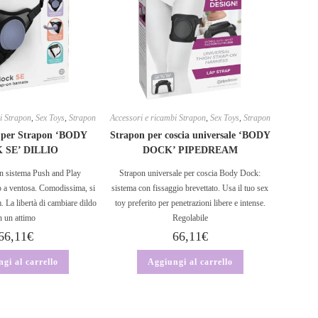
i Strapon
,
Sex Toys
,
Strapon
Accessori e ricambi Strapon
,
Sex Toys
,
Strapon
 per Strapon ‘BODY
Strapon per coscia universale ‘BODY
 SE’ DILLIO
DOCK’ PIPEDREAM
n sistema Push and Play
Strapon universale per coscia Body Dock:
do a ventosa. Comodissima, si
sistema con fissaggio brevettato. Usa il tuo sex
. La libertà di cambiare dildo
toy preferito per penetrazioni libere e intense.
n un attimo
Regolabile
66,11
€
66,11
€
gi al carrello
Aggiungi al carrello