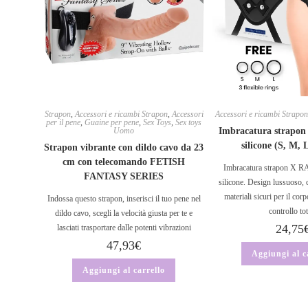
Strapon
,
Accessori e ricambi Strapon
,
Accessori
Accessori e ricambi Strapo
per il pene
,
Guaine per pene
,
Sex Toys
,
Sex toys
Uomo
Imbracatura strapon c
silicone (S, M,
Strapon vibrante con dildo cavo da 23
cm con telecomando FETISH
Imbracatura strapon X RA
FANTASY SERIES
silicone. Design lussuoso, c
materiali sicuri per il corp
Indossa questo strapon, inserisci il tuo pene nel
controllo tot
dildo cavo, scegli la velocità giusta per te e
24,75
lasciati trasportare dalle potenti vibrazioni
47,93
€
Aggiungi al c
Aggiungi al carrello