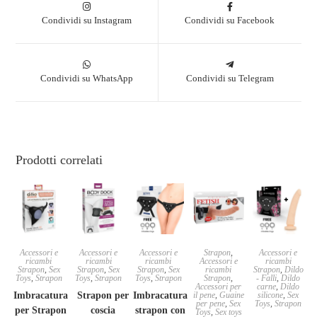
Condividi su Instagram
Condividi su Facebook
Condividi su WhatsApp
Condividi su Telegram
Prodotti correlati
Accessori e
Accessori e
Accessori e
Strapon
,
Accessori e
ricambi
ricambi
ricambi
Accessori e
ricambi
Strapon
,
Sex
Strapon
,
Sex
Strapon
,
Sex
ricambi
Strapon
,
Dildo
Toys
,
Strapon
Toys
,
Strapon
Toys
,
Strapon
Strapon
,
- Falli
,
Dildo
Accessori per
carne
,
Dildo
Imbracatura
Strapon per
Imbracatura
il pene
,
Guaine
silicone
,
Sex
per pene
,
Sex
Toys
,
Strapon
per Strapon
coscia
strapon con
Toys
,
Sex toys