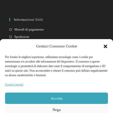
Informazioni Utili
Metodi di pagamento
Spedizioni
Resi
Gestisci Consenso Cookie
Privacy policy
Per fornire le migliori esperienze, utilizziamo tecnologie come i cookie per
Cookie policy
memorizzare e/o accedere alle informazioni del dispositivo. Il consenso a queste
tecnologie ci permetterà di elaborare dati come il comportamento di navigazione o ID
unici su questo sito. Non acconsentire o ritirare il consenso può influire negativamente
Link Rapidi
su alcune caratteristiche e funzioni.
Il mio account
Gestisci servizi
FAQ
Contattaci
Accetta
Nega