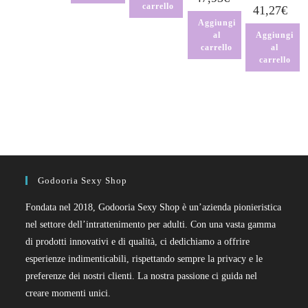
carrello
41,27
€
Aggiungi
al
Aggiungi
carrello
al
carrello
Godooria Sexy Shop
Fondata nel 2018, Godooria Sexy Shop è un’azienda pionieristica
nel settore dell’intrattenimento per adulti. Con una vasta gamma
di prodotti innovativi e di qualità, ci dedichiamo a offrire
esperienze indimenticabili, rispettando sempre la privacy e le
preferenze dei nostri clienti. La nostra passione ci guida nel
creare momenti unici.