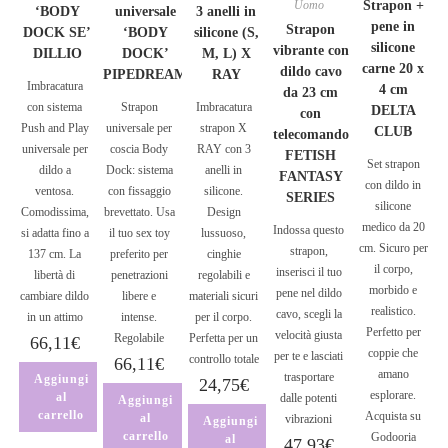
Uomo
Strapon +
‘BODY
universale
3 anelli in
pene in
Strapon
DOCK SE’
‘BODY
silicone (S,
silicone
vibrante con
DILLIO
DOCK’
M, L) X
carne 20 x
dildo cavo
PIPEDREAM
RAY
Imbracatura
4 cm
da 23 cm
con sistema
Strapon
Imbracatura
DELTA
con
Push and Play
universale per
strapon X
CLUB
telecomando
universale per
coscia Body
RAY con 3
FETISH
Set strapon
dildo a
Dock: sistema
anelli in
FANTASY
con dildo in
ventosa.
con fissaggio
silicone.
SERIES
silicone
Comodissima,
brevettato. Usa
Design
medico da 20
Indossa questo
si adatta fino a
il tuo sex toy
lussuoso,
cm. Sicuro per
strapon,
137 cm. La
preferito per
cinghie
il corpo,
inserisci il tuo
libertà di
penetrazioni
regolabili e
morbido e
pene nel dildo
cambiare dildo
libere e
materiali sicuri
realistico.
cavo, scegli la
in un attimo
intense.
per il corpo.
Perfetto per
velocità giusta
Regolabile
Perfetta per un
66,11
€
coppie che
per te e lasciati
controllo totale
66,11
€
amano
trasportare
Aggiungi
24,75
€
esplorare.
al
dalle potenti
Aggiungi
carrello
Acquista su
al
vibrazioni
Aggiungi
carrello
Godooria
al
47,93
€