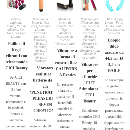
Palline
Vibratori a
Vibratori a
Vibratori per
Dildo doppi
,
vaginali
,
batterie
,
Sex
forma di
Clitoride
,
Sex
Dildo - Falli
,
Palline
,
Palline
Toys
,
Sex toys
rossetto
,
Sex
Toys
,
Sex toys
Dildo anali
,
silicone
,
Sex
Donna
,
Toys
,
Donna
,
Dildo azzurri
,
Toys
,
Sex toys
Vibratore
Vibratori
,
Vibratori
,
Sex Toys
Donna
punto G
,
Vibratori in
Vibratori
Vibratori
,
silicone
,
femminili
,
Doppio
Palline di
Vibratori
Vibratori mini
Vibratori in
dildo
femminili
,
silicone
,
Kegel
Vibratori
Vibratore a
Vibratori mini
,
azzurro da
punto G
,
Vibratori
vibranti con
forma di
Vibratori
ricaricabili
44,5 cm Ø
realistici
telecomando
rossetto Rosso
Vibratore
3,5 cm
CICI Beauty
Vibratore
CALIFORNI
per
BAILE
realistico a
A Exotics
clitoride
Set CICI
batterie da 19
Se hai sempre
‘CLIT
BEAUTY con
Un rossetto
cm
sognato di
Stimulator’
3 sfere
vibrante di
‘PENETRATING
sapere cosa si
CICI
vibranti,
qualità, con 8
PLEASURES’
prova con la
Beauty
telecomando e
incredibili
SEVEN
doppia
10 modalità.
modalità di
CREATIONS
Stimolatore
penetrazione,
Tonifica il
vibrazione,
clitorideo CICI
questo dildo
pavimento
Vibratore
realizzato in
Beauty: 10
doppio azzurro
pelvico in soli
realistico da 19
silicone
modalità,
è perfetto per