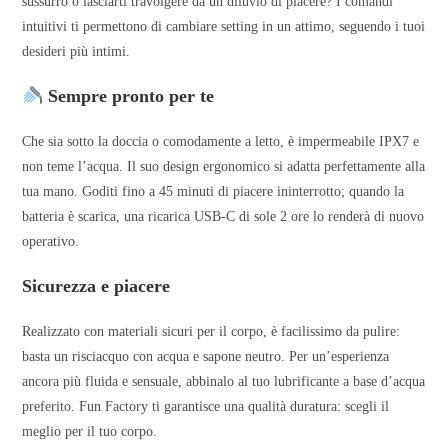
sussurro o lasciarti travolgere da un diluvio di piacere? I comandi
intuitivi ti permettono di cambiare setting in un attimo, seguendo i tuoi
desideri più intimi.
Sempre pronto per te
Che sia sotto la doccia o comodamente a letto, è impermeabile IPX7 e
non teme l’acqua. Il suo design ergonomico si adatta perfettamente alla
tua mano. Goditi fino a 45 minuti di piacere ininterrotto; quando la
batteria è scarica, una ricarica USB-C di sole 2 ore lo renderà di nuovo
operativo.
Sicurezza e piacere
Realizzato con materiali sicuri per il corpo, è facilissimo da pulire:
basta un risciacquo con acqua e sapone neutro. Per un’esperienza
ancora più fluida e sensuale, abbinalo al tuo lubrificante a base d’acqua
preferito. Fun Factory ti garantisce una qualità duratura: scegli il
meglio per il tuo corpo.