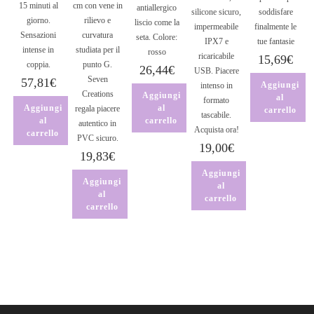
15 minuti al
cm con vene in
antiallergico
silicone sicuro,
soddisfare
giorno.
rilievo e
liscio come la
impermeabile
finalmente le
Sensazioni
curvatura
seta. Colore:
IPX7 e
tue fantasie
intense in
studiata per il
rosso
ricaricabile
15,69
€
coppia.
punto G.
26,44
€
USB. Piacere
Seven
57,81
€
Aggiungi
intenso in
Creations
Aggiungi
al
formato
Aggiungi
al
regala piacere
carrello
tascabile.
al
carrello
autentico in
Acquista ora!
carrello
PVC sicuro.
19,00
€
19,83
€
Aggiungi
Aggiungi
al
al
carrello
carrello