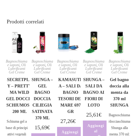
Prodotti correlati
Bagnoschiuma
Bagnoschiuma
Bagnoschiuma
Bagnoschiuma
Bagnoschiuma
e saponi
,
Oli
e saponi
,
Oli
e saponi
,
Oli
e saponi
,
Oli
e saponi
,
Oli
Lubrificanti
Lubrificanti
Lubrificanti
Lubrificanti
Lubrificanti
Gel Creme
Gel Creme
Gel Creme
Gel Creme
Gel Creme
SECRETPLA
SHUNGA –
KAMASUTR
SHUNGA –
Gel bagno
Y – PRETTY
GEL
A – SALI DA
SALI DA
doccia alla
MA WILD
BAGNO
BAGNO
BAGNO AI
menta da
GEL DOCCIA
DOCCIA
TESORI DEL
FIORI DI
370 ml
SCHIUMOSO
CILIEGIA
MARE 697
LOTO
SHUNGA
200 ML
SATINATA
GR
25,61
€
Bagnoschiuma
370 ML
27,26
€
Schiuma gel a
/docciaschiuma
Aggiungi
15,69
€
base di principi
Shunga alla
al
Aggiungi
attivi vegetali
menta 370 ml: