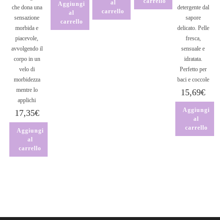
carrello
al
Aggiungi
che dona una
detergente dal
carrello
al
sensazione
sapore
carrello
morbida e
delicato. Pelle
piacevole,
fresca,
avvolgendo il
sensuale e
corpo in un
idratata.
velo di
Perfetto per
morbidezza
baci e coccole
mentre lo
15,69
€
applichi
Aggiungi
17,35
€
al
carrello
Aggiungi
al
carrello