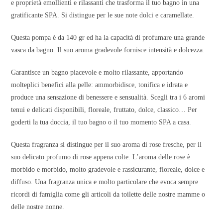
e proprietà emollienti e rilassanti che trasforma il tuo bagno in una
gratificante SPA. Si distingue per le sue note dolci e caramellate.
Questa pompa è da 140 gr ed ha la capacità di profumare una grande
vasca da bagno. Il suo aroma gradevole fornisce intensità e dolcezza.
Garantisce un bagno piacevole e molto rilassante, apportando
molteplici benefici alla pelle: ammorbidisce, tonifica e idrata e
produce una sensazione di benessere e sensualità. Scegli tra i 6 aromi
tenui e delicati disponibili, floreale, fruttato, dolce, classico… Per
goderti la tua doccia, il tuo bagno o il tuo momento SPA a casa.
Questa fragranza si distingue per il suo aroma di rose fresche, per il
suo delicato profumo di rose appena colte. L’aroma delle rose è
morbido e morbido, molto gradevole e rassicurante, floreale, dolce e
diffuso. Una fragranza unica e molto particolare che evoca sempre
ricordi di famiglia come gli articoli da toilette delle nostre mamme o
delle nostre nonne.