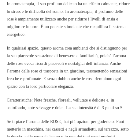
In aromaterapia, il suo profumo delicato ha un effetto calmante, riduce
lo stress e le difficoltà del sonno. In aromaterapia, il profumo delle
rose è ampiamente utilizzato anche per ridurre i livelli di ansia e
migliorare lumore. È un potente stimolante che riequilibra il sistema
energetico.
In qualsiasi spazio, questo aroma crea ambienti che si distinguono per
la sua piacevole sensazione di benessere e familiarità, poiché l’aroma
delle rose evoca ricordi piacevoli e nostalgici dell’infanzia. Anche
l’aroma delle rose ci trasporta in un giardino, trasmettendo sensazioni
fresche e profumate. E senza dubbio anche le rose riempiono ogni
spazio con la loro particolare eleganza.
Caratteristiche: Note fresche, floreali, vellutate e delicate e, in
sottofondo, note selvagge e dolci. La sua intensità è di 3 punti su 5.
Se ti piace l’aroma delle ROSE, hai più opzioni per godertelo. Puoi
metterlo in macchina, nei cassetti e negli armadietti, sul terrazzo, sotto
la doccia, nella vasca da bagno o in uno dei tuoi spazi preferiti.